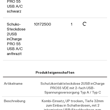
PRO 55
USB A/C
schwarz
Daten werden geladen. Bitte warten...
Schuko-
10172500
1
Steckdose
2USB
inCharge
PRO 55
USB A/C
anthrazit
Produkteigenschaften
Artikelname
Schutzkontaktsteckdose 2USB inCharge
PRO55 VDE mit 2-fach USB-
Spannungsversorgung Typ A / Typ C
Beschreibung
Kombi-Einsatz, UP trocken, Tiefe 32mm
zum Einbau in Schalterdosen, mit 2
integrierten USB-Steckbuchsen zum