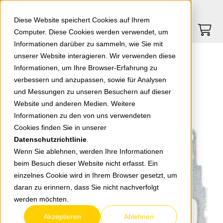
Springe zu Hauptinhalt
Springe zum Header
Springe zum Footer
0
0
Diese Website speichert Cookies auf Ihrem
Computer. Diese Cookies werden verwendet, um
Informationen darüber zu sammeln, wie Sie mit
unserer Website interagieren. Wir verwenden diese
Schutzkontaktsteckdose 2USB inCharge PRO55 VDE mit 2-fach USB-Spannungsversorgung Typ A / Typ C
Informationen, um Ihre Browser-Erfahrung zu
verbessern und anzupassen, sowie für Analysen
und Messungen zu unseren Besuchern auf dieser
zurück zur Übersicht
Website und anderen Medien. Weitere
Informationen zu den von uns verwendeten
Cookies finden Sie in unserer
Datenschutzrichtlinie
.
Wenn Sie ablehnen, werden Ihre Informationen
beim Besuch dieser Website nicht erfasst. Ein
einzelnes Cookie wird in Ihrem Browser gesetzt, um
daran zu erinnern, dass Sie nicht nachverfolgt
werden möchten.
Akzeptieren
Ablehnen