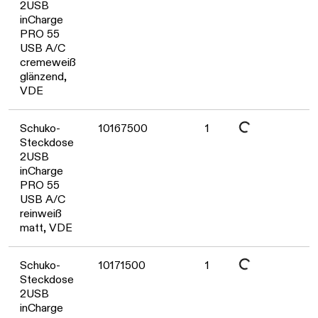
Daten werden geladen. Bitte warten...
2USB
inCharge
PRO 55
USB A/C
cremeweiß
glänzend,
VDE
Daten werden geladen. Bitte warten...
Schuko-
10167500
1
Steckdose
2USB
inCharge
PRO 55
USB A/C
reinweiß
matt, VDE
Daten werden geladen. Bitte warten...
Schuko-
10171500
1
Steckdose
2USB
inCharge