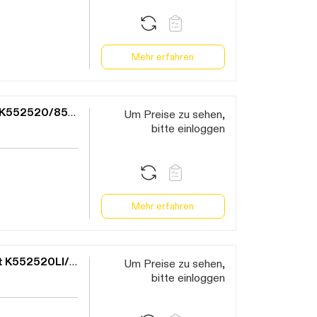
Mehr erfahren
Klein Wippe Kontroll-Wechsel schwarz matt K552520/85BB
Um Preise zu sehen,
bitte einloggen
Mehr erfahren
Klein Wippe mit Symbol "Licht" schwarz matt K552520LI/85BB
Um Preise zu sehen,
bitte einloggen