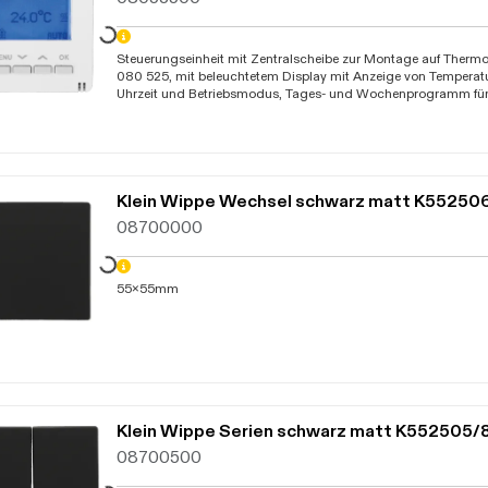
Steuerungseinheit mit Zentralscheibe zur Montage auf Thermos
Daten werden geladen. Bitte warten...
080 525, mit beleuchtetem Display mit Anzeige von Temperat
Uhrzeit und Betriebsmodus, Tages- und Wochenprogramm für
Standard-, Komfort- und Nachtmodus, Sommer-/Winterzeitum
programmierbare Displaybeleuchtung, Spracheneinstellung 
Frostschutzfunktion +5°C, Temperaturbereich +5°C bis +30°C,
Datenerhalt 48 Stunden, Schaltdifferenz 1K, IP20
Klein Wippe Wechsel schwarz matt K5525
08700000
55x55mm
Daten werden geladen. Bitte warten...
Klein Wippe Serien schwarz matt K552505
08700500