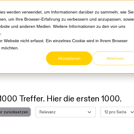
Springe zum Hauptmenu
Springe zur Suche
|
Direktbestellung
Ihre Ansprechpa
ies werden verwendet, um Informationen darüber zu sammeln, wie Sie
ionen, um Ihre Browser-Erfahrung zu verbessern und anzupassen, sowie
bsite und anderen Medien. Weitere Informationen zu den von uns
e
.
Service & Retouren
Karriere
Über eltric
 Website nicht erfasst. Ein einzelnes Cookie wird in Ihrem Browser
n möchten.
Akzeptieren
Ablehnen
Klein
1000 Treffer. Hier die ersten 1000.
ter zurücksetzen