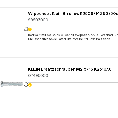
Daten werden geladen. Bitte warten...
Wippenset Klein SI reinw. K2506/14Z50 (50
99603000
bestückt mit 50 Stück SI-Schalterwippen für Aus-, Wechsel- u
Daten werden geladen. Bitte warten...
Kreuzschalter sowie Taster, im Poly-Beutel, lose im Karton
KLEIN Ersatzschrauben M2,5x16 K2516/X
07496000
Daten werden geladen. Bitte warten...