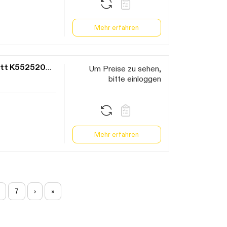
Mehr erfahren
Klein Wippe mit Symbol "Klingel" schwarz matt K552520KL/85BB
Um Preise zu sehen,
bitte einloggen
Mehr erfahren
7
›
»