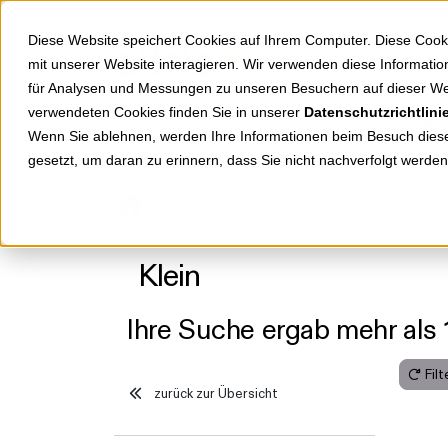
Springe zu Hauptinhalt
Springe zum Header
Springe zum Footer
Diese Website speichert Cookies auf Ihrem Computer. Diese Cook
mit unserer Website interagieren. Wir verwenden diese Informat
für Analysen und Messungen zu unseren Besuchern auf dieser We
verwendeten Cookies finden Sie in unserer
Datenschutzrichtlini
Shop
Markenwelten
Wenn Sie ablehnen, werden Ihre Informationen beim Besuch dieser
gesetzt, um daran zu erinnern, dass Sie nicht nachverfolgt werde
Produkte
Schalterprogramm
Klein
Ihre Suche ergab mehr als 
Fil
zurück zur Übersicht