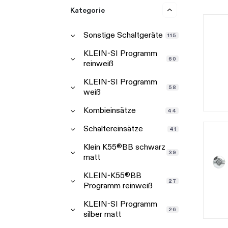
Kategorie
Sonstige Schaltgeräte
115
KLEIN-SI Programm
60
reinweiß
KLEIN-SI Programm
58
weiß
Kombieinsätze
44
Schaltereinsätze
41
Klein K55®BB schwarz
39
matt
KLEIN-K55®BB
27
Programm reinweiß
KLEIN-SI Programm
26
silber matt