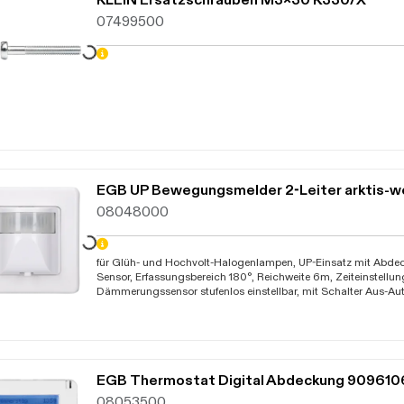
07499500
Daten werden geladen. Bitte warten...
EGB UP Bewegungsmelder 2-Leiter arktis-w
08048000
für Glüh- und Hochvolt-Halogenlampen, UP-Einsatz mit Abd
Daten werden geladen. Bitte warten...
Sensor, Erfassungsbereich 180°, Reichweite 6m, Zeiteinstell
Dämmerungssensor stufenlos einstellbar, mit Schalter Aus-Au
230V/40-400W (400VA), nicht kompatibel zu anderen Scha
EGB Thermostat Digital Abdeckung 90961
08053500