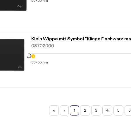
55x55mm
Daten werden geladen. Bitte warten...
08702000
55x55mm
«
‹
1
2
3
4
5
6