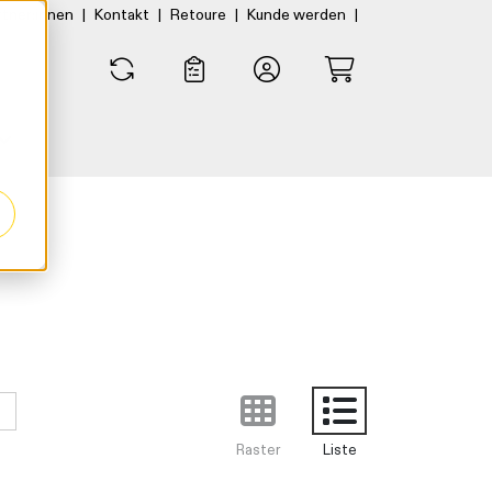
|
|
|
|
rtner:innen
Kontakt
Retoure
Kunde werden
0
0
Raster
Liste