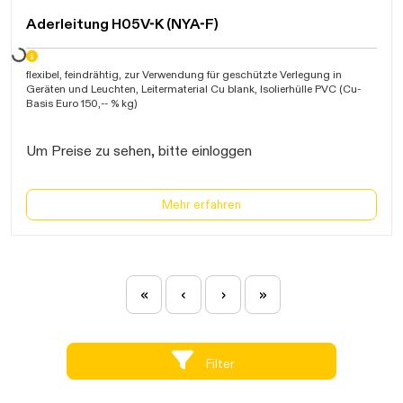
Daten werden geladen. Bitte warten...
Aderleitung H05V-K (NYA-F)
flexibel, feindrähtig, zur Verwendung für geschützte Verlegung in
Geräten und Leuchten, Leitermaterial Cu blank, Isolierhülle PVC (Cu-
Basis Euro 150,-- % kg)
Um Preise zu sehen, bitte einloggen
Mehr erfahren
«
‹
›
»
Filter