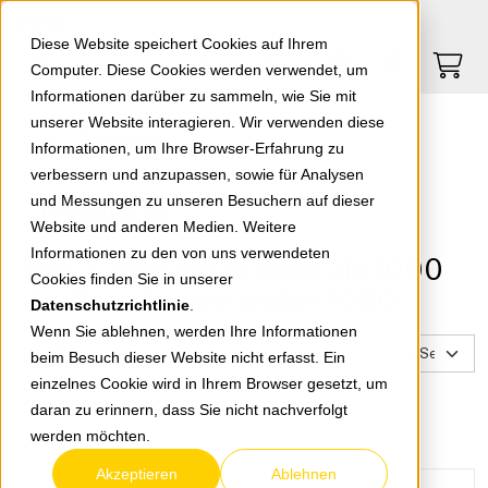
Springe zu Hauptinhalt
Springe zum Header
Springe zum Footer
0
0
Diese Website speichert Cookies auf Ihrem
Computer. Diese Cookies werden verwendet, um
Informationen darüber zu sammeln, wie Sie mit
unserer Website interagieren. Wir verwenden diese
Produkte
Informationen, um Ihre Browser-Erfahrung zu
verbessern und anzupassen, sowie für Analysen
Produkte
und Messungen zu unseren Besuchern auf dieser
Website und anderen Medien. Weitere
Informationen zu den von uns verwendeten
Ihre Suche ergab mehr als 1000
Cookies finden Sie in unserer
Treffer. Hier die ersten 1000.
Datenschutzrichtlinie
.
Wenn Sie ablehnen, werden Ihre Informationen
Filter
beim Besuch dieser Website nicht erfasst. Ein
zurücksetzen
einzelnes Cookie wird in Ihrem Browser gesetzt, um
daran zu erinnern, dass Sie nicht nachverfolgt
werden möchten.
Akzeptieren
Ablehnen