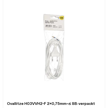
Daten werden geladen. Bitte warten...
Ovallitze H03VVH2-F 2x0,75mm¬≤ SB-verpackt