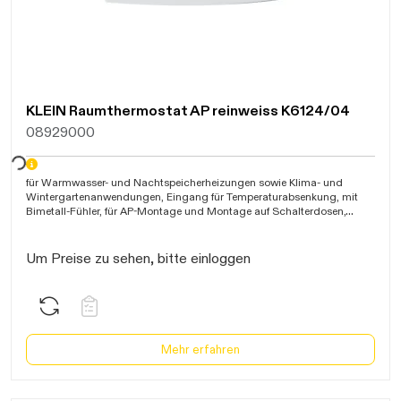
KLEIN Raumthermostat AP reinweiss K6124/04
08929000
warten...
für Warmwasser- und Nachtspeicherheizungen sowie Klima- und
Wintergartenanwendungen, Eingang für Temperaturabsenkung, mit
Bimetall-Fühler, für AP-Montage und Montage auf Schalterdosen,
73x78mm, 1 Öffner
Um Preise zu sehen, bitte einloggen
Mehr erfahren