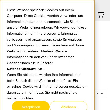
Springe zu Hauptinhalt
Springe zum Header
Springe zum Footer
0
0
Diese Website speichert Cookies auf Ihrem
Computer. Diese Cookies werden verwendet, um
Informationen darüber zu sammeln, wie Sie mit
unserer Website interagieren. Wir verwenden diese
Sonstige Schaltgeräte
Informationen, um Ihre Browser-Erfahrung zu
verbessern und anzupassen, sowie für Analysen
Sonstige Schaltgeräte
und Messungen zu unseren Besuchern auf dieser
Website und anderen Medien. Weitere
Informationen zu den von uns verwendeten
Ihre Suche ergab 115 Treffer.
Cookies finden Sie in unserer
Datenschutzrichtlinie
.
Wenn Sie ablehnen, werden Ihre Informationen
zurück zur Übersicht
beim Besuch dieser Website nicht erfasst. Ein
einzelnes Cookie wird in Ihrem Browser gesetzt, um
Filter
daran zu erinnern, dass Sie nicht nachverfolgt
zurücksetzen
werden möchten.
Akzeptieren
Ablehnen