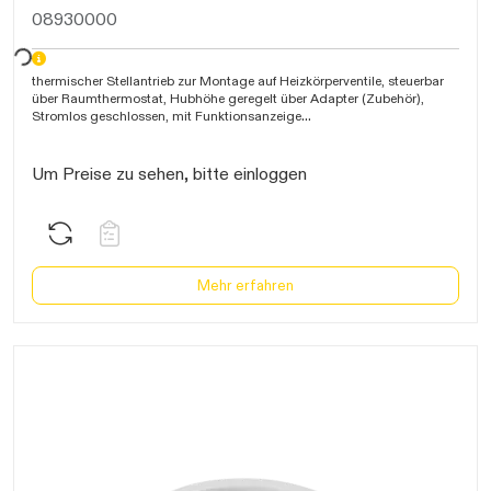
08930000
warten...
thermischer Stellantrieb zur Montage auf Heizkörperventile, steuerbar
über Raumthermostat, Hubhöhe geregelt über Adapter (Zubehör),
Stromlos geschlossen, mit Funktionsanzeige
Schließkraft 100 N, Anschlussleitung 2x 0,5mm², Länge 0,9m, IP54
Um Preise zu sehen, bitte einloggen
Mehr erfahren