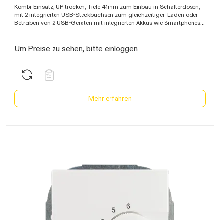
warten...
Kombi-Einsatz, UP trocken, Tiefe 41mm zum Einbau in Schalterdosen,
mit 2 integrierten USB-Steckbuchsen zum gleichzeitigen Laden oder
Betreiben von 2 USB-Geräten mit integrierten Akkus wie Smartphones,
Tablets, MP3- und MP4-Playern bei gleichzeitiger Nutzung der
Schutzkontaktsteckdose, Steckdosentopf mit erhöhtem
Berührungsschutz und Kombi-Zentralscheibe 55x55mm,
Um Preise zu sehen, bitte einloggen
Ausgangsspannung 5V-DC, Ausgangsstrom 2800mA,
KEMA KEUR
Mehr erfahren