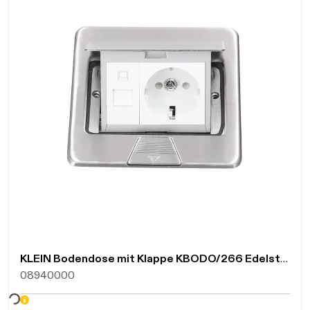
KLEIN Bodendose mit Klappe KBODO/266 Edelstahl-Guss geschliffen 133305
08940000