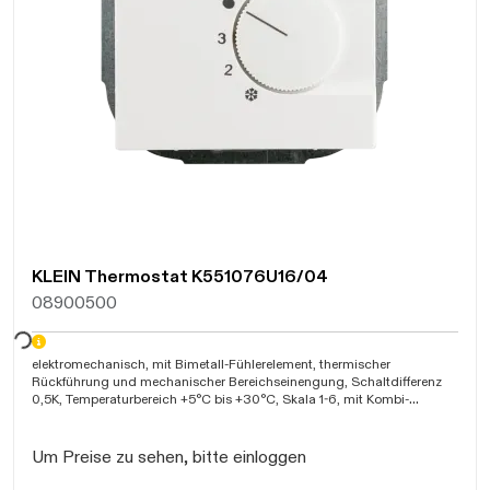
KLEIN Thermostat K551076U16/04
08900500
warten...
elektromechanisch, mit Bimetall-Fühlerelement, thermischer
Rückführung und mechanischer Bereichseinengung, Schaltdifferenz
0,5K, Temperaturbereich +5°C bis +30°C, Skala 1-6, mit Kombi-
Zentralscheibe 55x55mm, Schaltkontakt 1 Öffner,
VDE
Um Preise zu sehen, bitte einloggen