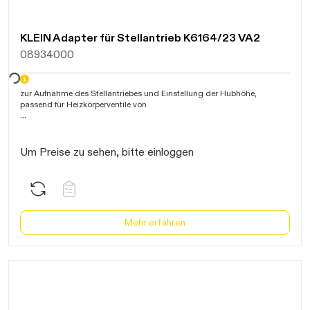
KLEIN Adapter für Stellantrieb K6164/23 VA2
08934000
warten...
zur Aufnahme des Stellantriebes und Einstellung der Hubhöhe,
passend für Heizkörperventile von
mit Außengewinde M30x1,5mm
Um Preise zu sehen, bitte einloggen
Mehr erfahren