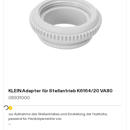
KLEIN Adapter für Stellantrieb K6164/20 VA80
08931000
warten...
zur Aufnahme des Stellantriebes und Einstellung der Hubhöhe,
passend für Heizkörperventile von
mit Innengewinde M30x1,5mm