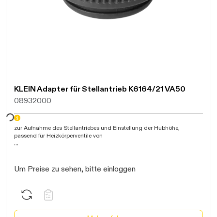
KLEIN Adapter für Stellantrieb K6164/21 VA50
08932000
warten...
zur Aufnahme des Stellantriebes und Einstellung der Hubhöhe,
passend für Heizkörperventile von
mit Innengewinde M30x1,5mm
Um Preise zu sehen, bitte einloggen