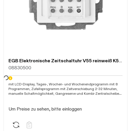
EGB Elektronische Zeitschaltuhr V55 reinweiß K55UHR/04
08830500
warten...
mit LCD-Display, Tages-, Wochen- und Wochenendprogramm mit 8
Programmen, Zufallsprogramm mit Zeitverschiebung 2-32 Minuten,
manuelle Schaltmöglichkeit, Gangreserve und Kombi-Zentralscheibe
55x55mm, kürzeste Schaltzeit 1 Minute
Um Preise zu sehen, bitte einloggen