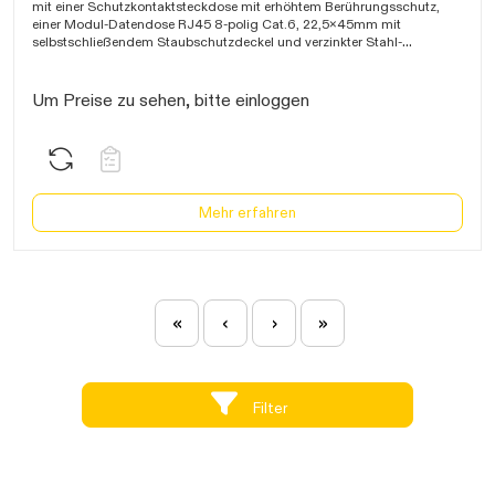
warten...
mit einer Schutzkontaktsteckdose mit erhöhtem Berührungsschutz,
einer Modul-Datendose RJ45 8-polig Cat.6, 22,5x45mm mit
selbstschließendem Staubschutzdeckel und verzinkter Stahl-
Einbaudose 100x100x60mm, Abdeckung Guss geschliffen
120x120mm, überfahrbar, mit Steckanschluss 1-2,5mm², IP20
Um Preise zu sehen, bitte einloggen
Steckdoseneinheit ausklappbar
Mehr erfahren
«
‹
›
»
Filter