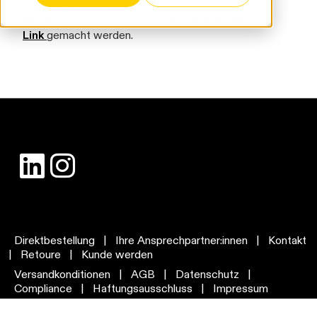
Stunden am Tag, durchgeführt werden.
Meldungen
können anonym
über folgenden
Link
gemacht werden.
Direktbestellung
|
Ihre Ansprechpartner:innen
|
Kontakt
|
Retoure
|
Kunde werden
Versandkonditionen
|
AGB
|
Datenschutz
|
Compliance
|
Haftungsausschluss
|
Impressum