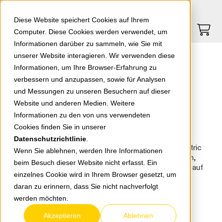
Springe zu Hauptinhalt
Springe zum Header
Springe zum Footer
0
0
Diese Website speichert Cookies auf Ihrem
Computer. Diese Cookies werden verwendet, um
Informationen darüber zu sammeln, wie Sie mit
Compliance
unserer Website interagieren. Wir verwenden diese
Informationen, um Ihre Browser-Erfahrung zu
Vertrauliche
verbessern und anzupassen, sowie für Analysen
Meldemöglichkeiten für
und Messungen zu unseren Besuchern auf dieser
Website und anderen Medien. Weitere
interne und externe
Informationen zu den von uns verwendeten
Hinweisgeber
Cookies finden Sie in unserer
Datenschutzrichtlinie
.
Wenn Mitarbeitende nicht mit dem Personal von eltric
Wenn Sie ablehnen, werden Ihre Informationen
GmbH interagieren möchten, oder wenn die Person,
beim Besuch dieser Website nicht erfasst. Ein
die eine Meldung machen möchte, eine im Hinblick auf
einzelnes Cookie wird in Ihrem Browser gesetzt, um
eltric GmbH betriebsfremde Person ist, steht ein
daran zu erinnern, dass Sie nicht nachverfolgt
vertrauliches Whistleblower-Berichtssystem zur
Verfügung. Es wird von einem von der eltric GmbH
werden möchten.
ausgewählten unabhängigen Drittanbieter
Akzeptieren
Ablehnen
bereitgestellt. Meldungen können jederzeit, 24