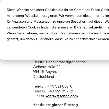
Springe zu Hauptinhalt
Springe zum Header
Springe zum Footer
Diese Website speichert Cookies auf Ihrem Computer. Diese Cook
mit unserer Website interagieren. Wir verwenden diese Informat
für Analysen und Messungen zu unseren Besuchern auf dieser We
verwendeten Cookies finden Sie in unserer
Datenschutzrichtlini
Shop
Markenwelten
Wenn Sie ablehnen, werden Ihre Informationen beim Besuch dieser
gesetzt, um daran zu erinnern, dass Sie nicht nachverfolgt werde
Impressum
eltric GmbH
Elektro-Fachversandgroßhandel
Weiherstraße 29
95448 Bayreuth
Deutschland
Telefon: +49 921 897-0
Telefax: +49 921 897-21
E-Mail:
kontakt@eltric.com
Handelsregister-Eintrag