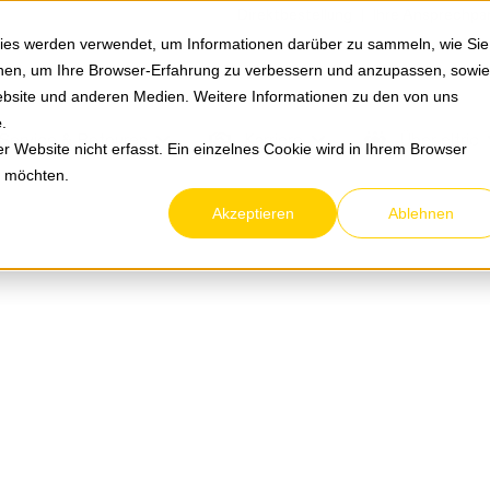
Springe zum Hauptmenu
Springe zur Suche
|
Direktbestellung
Ihre Ansprechpa
ies werden verwendet, um Informationen darüber zu sammeln, wie Sie
ionen, um Ihre Browser-Erfahrung zu verbessern und anzupassen, sowie
bsite und anderen Medien. Weitere Informationen zu den von uns
e
.
Service & Retouren
Karriere
Über eltric
 Website nicht erfasst. Ein einzelnes Cookie wird in Ihrem Browser
n möchten.
Akzeptieren
Ablehnen