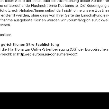
steller! Sollte der Inhalt oder die Aufmachung dieser Seiten fr
ine entsprechende Nachricht ohne Kostennote. Die Beseitigung e
hutzrecht-Inhaber/Innen selbst darf nicht ohne unsere Zustimmun
ntfernt werden, ohne dass von Ihrer Seite die Einschaltung eine
ufnahme ausgelöste Kosten werden wir vollumfänglich zurückw
ichen.
ankbar.
gerichtlichen Streitschlichtung
auf die Plattform zur Online-Streitbeilegung (OS) der Europäisch
erreichbar:
http://ec.europa.eu/consumers/odr/
.