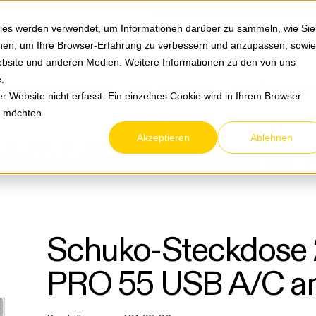
Springe zum Hauptmenu
Springe zur Suche
|
Direktbestellung
Ihre Ansprechpa
ies werden verwendet, um Informationen darüber zu sammeln, wie Sie
ionen, um Ihre Browser-Erfahrung zu verbessern und anzupassen, sowie
bsite und anderen Medien. Weitere Informationen zu den von uns
e
.
Service & Retouren
Karriere
Über eltric
 Website nicht erfasst. Ein einzelnes Cookie wird in Ihrem Browser
n möchten.
Akzeptieren
Ablehnen
Klein
Sonstige Schaltgeräte
 VDE mit 2-fach USB-Spannungsversorgung Typ A / Typ C
Schuko-Steckdose
PRO 55 USB A/C an