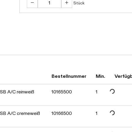
Stück
Bestellnummer
Min.
Verfügb
Daten werden geladen. 
SB A/C reinweiß
10165500
1
USB A/C cremeweiß
10166500
1