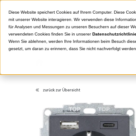
Springe zu Hauptinhalt
Springe zum Header
Springe zum Footer
Diese Website speichert Cookies auf Ihrem Computer. Diese Cook
mit unserer Website interagieren. Wir verwenden diese Informat
für Analysen und Messungen zu unseren Besuchern auf dieser We
verwendeten Cookies finden Sie in unserer
Datenschutzrichtlini
Shop
Markenwelten
Wenn Sie ablehnen, werden Ihre Informationen beim Besuch dieser
gesetzt, um daran zu erinnern, dass Sie nicht nachverfolgt werde
Produkte
Schalterprogramm
Schutzkontaktsteckdose 2USB inCharge PRO55
zurück zur Übersicht