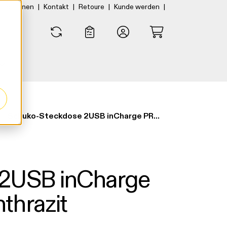
|
|
|
|
rtner:innen
Kontakt
Retoure
Kunde werden
0
0
Schuko-Steckdose 2USB inCharge PRO 55 USB A/C anthrazit
 2USB inCharge
thrazit