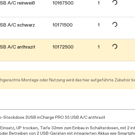
Daten werden geladen. 
Daten werden geladen. 
SB A/C reinweiß
10167500
1
Daten werden geladen. 
USB A/C schwarz
10171500
1
Daten werden geladen. 
B A/C anthrazit
10172500
1
achgerechte Montage oder Nutzung wird das hier aufgeführte Zubehör be
-Steckdose 2USB inCharge PRO 55 USB A/C anthrazit
Einsatz, UP trocken, Tiefe 32mm zum Einbau in Schalterdosen, mit 2 i
oder Betreiben von 2 USB-Geräten mit integrierten Akkus wie Smartph