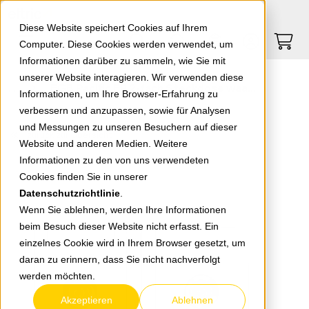
Springe zu Hauptinhalt
Springe zum Header
Springe zum Footer
0
0
Diese Website speichert Cookies auf Ihrem
Computer. Diese Cookies werden verwendet, um
Informationen darüber zu sammeln, wie Sie mit
unserer Website interagieren. Wir verwenden diese
EGB Pacific FR 2-fach Steckdose waagerecht abschließbar Schließung 6 grau 90591076-DE
Informationen, um Ihre Browser-Erfahrung zu
verbessern und anzupassen, sowie für Analysen
und Messungen zu unseren Besuchern auf dieser
zurück zur Übersicht
Website und anderen Medien. Weitere
Informationen zu den von uns verwendeten
Cookies finden Sie in unserer
Datenschutzrichtlinie
.
Wenn Sie ablehnen, werden Ihre Informationen
beim Besuch dieser Website nicht erfasst. Ein
einzelnes Cookie wird in Ihrem Browser gesetzt, um
daran zu erinnern, dass Sie nicht nachverfolgt
werden möchten.
Akzeptieren
Ablehnen