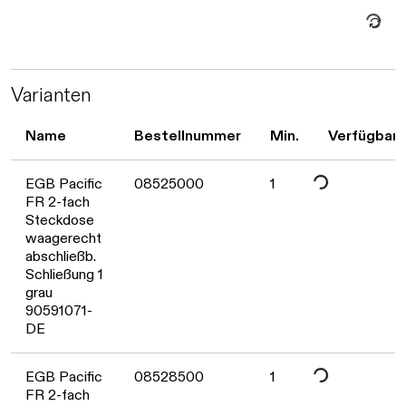
Daten we
Varianten
Name
Bestellnummer
Min.
Verfügbark
Daten werden gelade
EGB Pacific
08525000
1
FR 2-fach
Steckdose
waagerecht
abschließb.
Schließung 1
grau
90591071-
DE
EGB Pacific
08528500
1
FR 2-fach