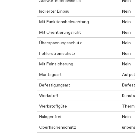
Auswurfmechanismus
Nein
Isolierter Einbau
Nein
Mit Funktionsbeleuchtung
Nein
Mit Orientierungslicht
Nein
Überspannungsschutz
Nein
Fehlerstromschutz
Nein
Mit Feinsicherung
Nein
Montageart
Aufpu
Befestigungsart
Befest
Werkstoff
Kunsts
Werkstoffgüte
Therm
Halogenfrei
Nein
Oberflächenschutz
unbeh