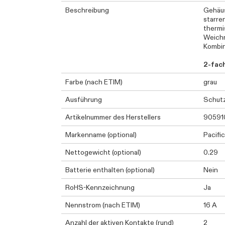
Beschreibung
Gehäus
starre
thermi
Weichm
Kombin
2-fac
Farbe (nach ETIM)
grau
Ausführung
Schutz
Artikelnummer des Herstellers
90591
Markenname (optional)
Pacific
Nettogewicht (optional)
0.29
Batterie enthalten (optional)
Nein
RoHS-Kennzeichnung
Ja
Nennstrom (nach ETIM)
16 A
Anzahl der aktiven Kontakte (rund)
2