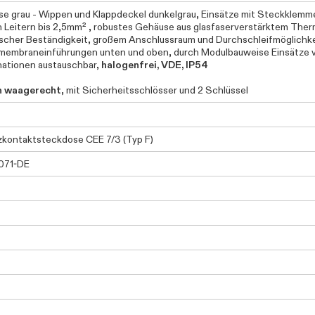
e grau - Wippen und Klappdeckel dunkelgrau, Einsätze mit Steckklemm
n Leitern bis 2,5mm² , robustes Gehäuse aus glasfaserverstärktem Ther
scher Beständigkeit, großem Anschlussraum und Durchschleifmöglichk
embraneinführungen unten und oben, durch Modulbauweise Einsätze 
ationen austauschbar,
halogenfrei, VDE, IP54
h waagerecht
, mit Sicherheitsschlösser und 2 Schlüssel
kontaktsteckdose CEE 7/3 (Typ F)
071-DE