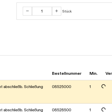
Stück
Bestellnummer
Min.
Ver
Daten werden geladen. Bitte warten...
 abschließb. Schließung
08525000
1
 abschließb. Schließung
08528500
1