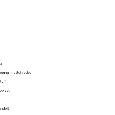
tz
igung mit Schraube
toff
oplast
andelt