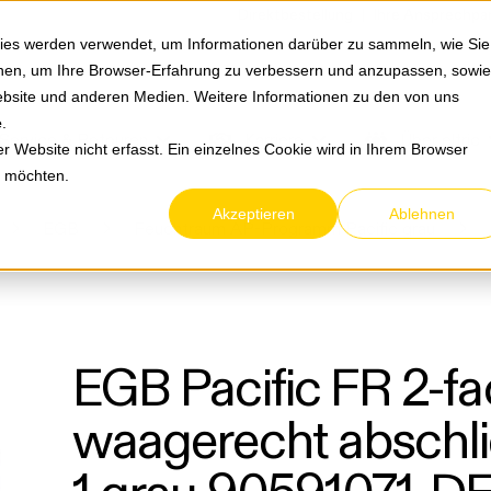
Springe zum Hauptmenu
Springe zur Suche
|
Direktbestellung
Ihre Ansprechpa
ies werden verwendet, um Informationen darüber zu sammeln, wie Sie
ionen, um Ihre Browser-Erfahrung zu verbessern und anzupassen, sowie
bsite und anderen Medien. Weitere Informationen zu den von uns
e
.
Service & Retouren
Karriere
Über eltric
 Website nicht erfasst. Ein einzelnes Cookie wird in Ihrem Browser
n möchten.
Akzeptieren
Ablehnen
EGB
Feuchtraum AP-Programm Pacific grau
EGB Pacific FR 2-f
waagerecht abschli