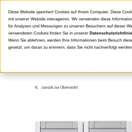
Springe zu Hauptinhalt
Springe zum Header
Springe zum Footer
Diese Website speichert Cookies auf Ihrem Computer. Diese Cook
mit unserer Website interagieren. Wir verwenden diese Informat
für Analysen und Messungen zu unseren Besuchern auf dieser We
verwendeten Cookies finden Sie in unserer
Datenschutzrichtlini
Shop
Markenwelten
Wenn Sie ablehnen, werden Ihre Informationen beim Besuch dieser
gesetzt, um daran zu erinnern, dass Sie nicht nachverfolgt werde
Produkte
Schalterprogramm
EGB Pacific FR 2-fach Steckdose waagerecht abschließb. Schließung 1 grau 90591071-DE
zurück zur Übersicht