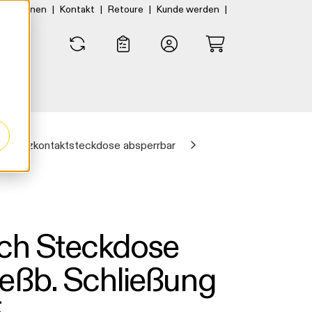
|
|
|
|
rtner:innen
Kontakt
Retoure
Kunde werden
0
0
Schutzkontaktsteckdose absperrbar
ach Steckdose
eßb. Schließung