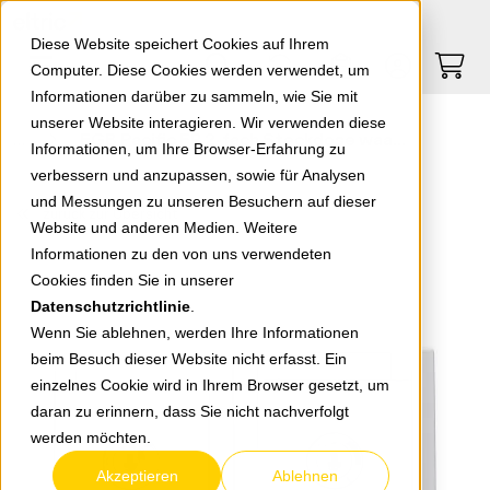
Springe zu Hauptinhalt
Springe zum Header
Springe zum Footer
0
0
Diese Website speichert Cookies auf Ihrem
Computer. Diese Cookies werden verwendet, um
Informationen darüber zu sammeln, wie Sie mit
unserer Website interagieren. Wir verwenden diese
EGB Pacific FR 2-fach Steckdose waagerecht abschließb. Schließung 3 grau 90591073-DE
Informationen, um Ihre Browser-Erfahrung zu
verbessern und anzupassen, sowie für Analysen
und Messungen zu unseren Besuchern auf dieser
zurück zur Übersicht
Website und anderen Medien. Weitere
Informationen zu den von uns verwendeten
Cookies finden Sie in unserer
Datenschutzrichtlinie
.
Wenn Sie ablehnen, werden Ihre Informationen
beim Besuch dieser Website nicht erfasst. Ein
einzelnes Cookie wird in Ihrem Browser gesetzt, um
daran zu erinnern, dass Sie nicht nachverfolgt
werden möchten.
Akzeptieren
Ablehnen