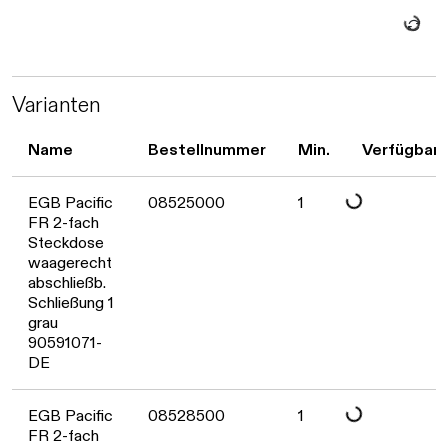
Daten werden geladen. Bitte warten...
Varianten
Name
Bestellnummer
Min.
Verfügbark
Daten werden geladen. Bitte warten...
EGB Pacific
08525000
1
FR 2-fach
Steckdose
waagerecht
abschließb.
Schließung 1
grau
90591071-
DE
EGB Pacific
08528500
1
FR 2-fach