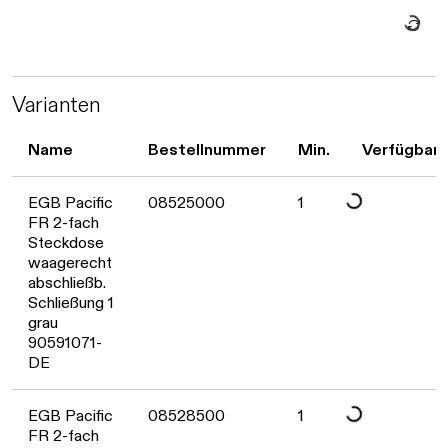
Daten werd
Varianten
Name
Bestellnummer
Min.
Verfügbark
Daten werden geladen. B
EGB Pacific
08525000
1
FR 2-fach
Steckdose
waagerecht
abschließb.
Schließung 1
grau
90591071-
DE
EGB Pacific
08528500
1
FR 2-fach