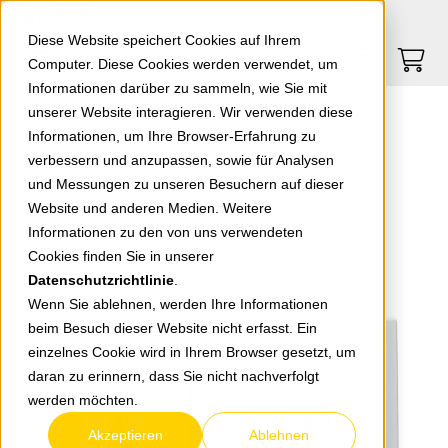
Springe zu Hauptinhalt
Springe zum Header
Springe zum Footer
0
0
Diese Website speichert Cookies auf Ihrem
Computer. Diese Cookies werden verwendet, um
Informationen darüber zu sammeln, wie Sie mit
unserer Website interagieren. Wir verwenden diese
EGB Pacific FR 2-fach Steckdose waagerecht abschließb. Schließung 4 grau 90591074-DE
Informationen, um Ihre Browser-Erfahrung zu
verbessern und anzupassen, sowie für Analysen
und Messungen zu unseren Besuchern auf dieser
zurück zur Übersicht
Website und anderen Medien. Weitere
Informationen zu den von uns verwendeten
Cookies finden Sie in unserer
Datenschutzrichtlinie
.
Wenn Sie ablehnen, werden Ihre Informationen
beim Besuch dieser Website nicht erfasst. Ein
einzelnes Cookie wird in Ihrem Browser gesetzt, um
daran zu erinnern, dass Sie nicht nachverfolgt
werden möchten.
Akzeptieren
Ablehnen