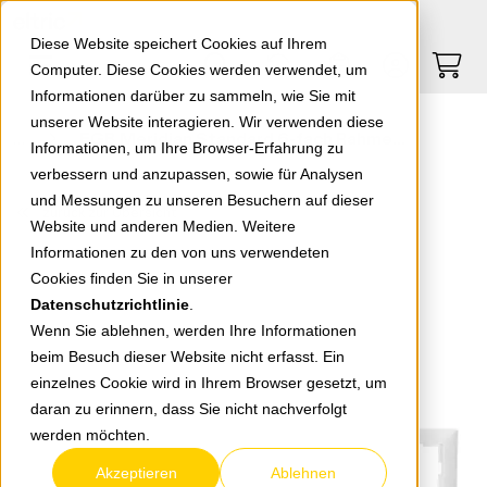
Springe zu Hauptinhalt
Springe zum Header
Springe zum Footer
0
0
Diese Website speichert Cookies auf Ihrem
Computer. Diese Cookies werden verwendet, um
Informationen darüber zu sammeln, wie Sie mit
unserer Website interagieren. Wir verwenden diese
EGB Meridian Standard 6-fach Rahmen reinweiß 92522206
Informationen, um Ihre Browser-Erfahrung zu
verbessern und anzupassen, sowie für Analysen
und Messungen zu unseren Besuchern auf dieser
zurück zur Übersicht
Website und anderen Medien. Weitere
Informationen zu den von uns verwendeten
Cookies finden Sie in unserer
Datenschutzrichtlinie
.
Wenn Sie ablehnen, werden Ihre Informationen
beim Besuch dieser Website nicht erfasst. Ein
einzelnes Cookie wird in Ihrem Browser gesetzt, um
daran zu erinnern, dass Sie nicht nachverfolgt
werden möchten.
Akzeptieren
Ablehnen