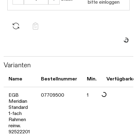
bitte einloggen
Daten werd
Daten werden geladen. Bitt
Varianten
Name
Bestellnummer
Min.
Verfügbarkei
EGB
07709500
1
Meridian
Standard
Daten werden geladen. Bitt
1-fach
Rahmen
reinw.
92522201