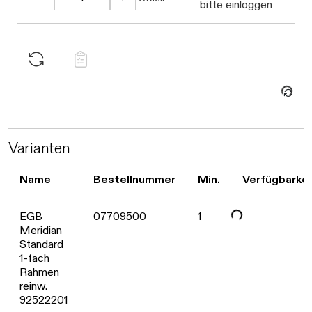
Daten werden geladen. Bitte warten...
bitte einloggen
Daten werden geladen. Bitte warten...
Varianten
Name
Bestellnummer
Min.
Verfügbarkei
EGB
07709500
1
Meridian
Daten werden geladen. Bitte warten...
Standard
1-fach
Rahmen
reinw.
92522201