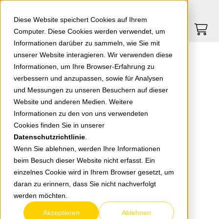
Springe zu Hauptinhalt
Springe zum Header
Springe zum Footer
0
0
Diese Website speichert Cookies auf Ihrem
Computer. Diese Cookies werden verwendet, um
Informationen darüber zu sammeln, wie Sie mit
unserer Website interagieren. Wir verwenden diese
EGB Meridian Standard 2-fach Rahmen reinw. 92522202
Informationen, um Ihre Browser-Erfahrung zu
verbessern und anzupassen, sowie für Analysen
und Messungen zu unseren Besuchern auf dieser
zurück zur Übersicht
Website und anderen Medien. Weitere
Informationen zu den von uns verwendeten
Cookies finden Sie in unserer
Datenschutzrichtlinie
.
Wenn Sie ablehnen, werden Ihre Informationen
beim Besuch dieser Website nicht erfasst. Ein
einzelnes Cookie wird in Ihrem Browser gesetzt, um
daran zu erinnern, dass Sie nicht nachverfolgt
werden möchten.
Akzeptieren
Ablehnen