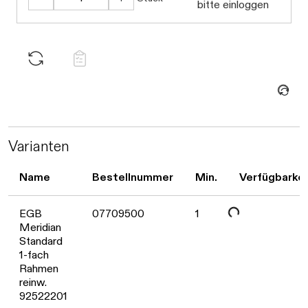
bitte einloggen
Daten werden geladen. Bitte warten...
Varianten
Daten werden geladen. Bitte warten...
Name
Bestellnummer
Min.
Verfügbarkei
EGB
07709500
1
Meridian
Standard
1-fach
Rahmen
reinw.
92522201