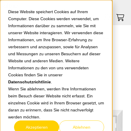
Springe zu Hauptinhalt
Springe zum Header
Springe zum Footer
0
0
Diese Website speichert Cookies auf Ihrem
Computer. Diese Cookies werden verwendet, um
Informationen darüber zu sammeln, wie Sie mit
unserer Website interagieren. Wir verwenden diese
EGB Meridian Standard 4-fach Rahmen reinw. 92522204
Informationen, um Ihre Browser-Erfahrung zu
verbessern und anzupassen, sowie für Analysen
und Messungen zu unseren Besuchern auf dieser
zurück zur Übersicht
Website und anderen Medien. Weitere
Informationen zu den von uns verwendeten
Cookies finden Sie in unserer
Datenschutzrichtlinie
.
Wenn Sie ablehnen, werden Ihre Informationen
beim Besuch dieser Website nicht erfasst. Ein
einzelnes Cookie wird in Ihrem Browser gesetzt, um
daran zu erinnern, dass Sie nicht nachverfolgt
werden möchten.
Akzeptieren
Ablehnen