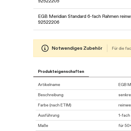
92522205
EGB Meridian Standard 6-fach Rahmen reinw
92522206
Notwendiges Zubehör
Für die f
Produkteigenschaften
Artikelname
EGB Me
Beschreibung
senkre
Farbe (nach ETIM)
reinwe
Ausführung
1-fach
Maße
für 5