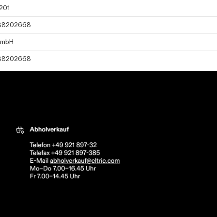
201
38202668
GmbH
38202668
tric