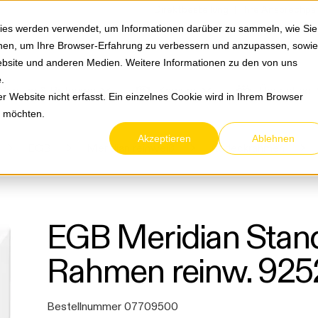
Springe zum Hauptmenu
Springe zur Suche
|
Direktbestellung
Ihre Ansprechpa
ies werden verwendet, um Informationen darüber zu sammeln, wie Sie
ionen, um Ihre Browser-Erfahrung zu verbessern und anzupassen, sowie
bsite und anderen Medien. Weitere Informationen zu den von uns
e
.
Service & Retouren
Karriere
Über eltric
 Website nicht erfasst. Ein einzelnes Cookie wird in Ihrem Browser
n möchten.
Akzeptieren
Ablehnen
EGB
Meridian reinweiß
Abdeckrahmen
EGB Meridian Stand
Rahmen reinw. 925
Bestellnummer 07709500