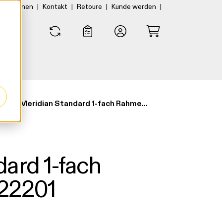
|
|
|
|
rtner:innen
Kontakt
Retoure
Kunde werden
0
0
EGB Meridian Standard 1-fach Rahmen reinw. 92522201
ard 1-fach
22201