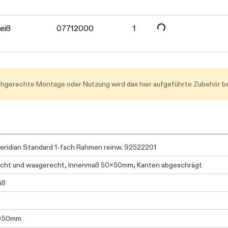
Daten werden geladen. Bitte 
eiß
07712000
1
achgerechte Montage oder Nutzung wird das hier aufgeführte Zubehör be
ridian Standard 1-fach Rahmen reinw. 92522201
cht und waagerecht, Innenmaß 50x50mm, Kanten abgeschrägt
iß
0x50mm