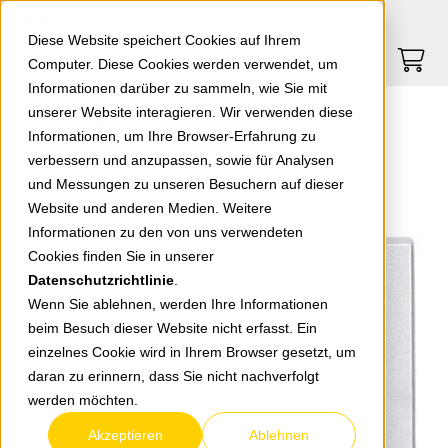
Springe zu Hauptinhalt
Springe zum Header
Springe zum Footer
0
0
Diese Website speichert Cookies auf Ihrem
Computer. Diese Cookies werden verwendet, um
Informationen darüber zu sammeln, wie Sie mit
unserer Website interagieren. Wir verwenden diese
EGB Karre Wippe silber Aus/Wechsel/Kreuz/ Taster 92205001 / 92510001
Informationen, um Ihre Browser-Erfahrung zu
verbessern und anzupassen, sowie für Analysen
und Messungen zu unseren Besuchern auf dieser
zurück zur Übersicht
Website und anderen Medien. Weitere
Informationen zu den von uns verwendeten
Cookies finden Sie in unserer
Datenschutzrichtlinie
.
Wenn Sie ablehnen, werden Ihre Informationen
beim Besuch dieser Website nicht erfasst. Ein
einzelnes Cookie wird in Ihrem Browser gesetzt, um
daran zu erinnern, dass Sie nicht nachverfolgt
werden möchten.
Akzeptieren
Ablehnen