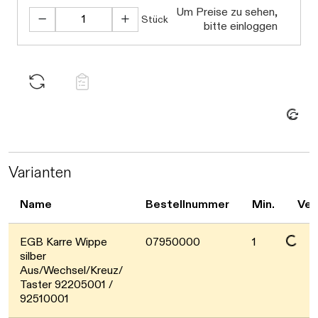
Um Preise zu sehen,
Stück
bitte einloggen
Daten werden geladen. Bitte warten...
Varianten
Name
Bestellnummer
Min.
Ver
Daten werden geladen. Bitte warten...
EGB Karre Wippe
07950000
1
silber
Aus/Wechsel/Kreuz/
Taster 92205001 /
92510001