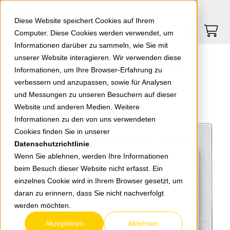
Springe zu Hauptinhalt
Springe zum Header
Springe zum Footer
0
0
Diese Website speichert Cookies auf Ihrem
Computer. Diese Cookies werden verwendet, um
Informationen darüber zu sammeln, wie Sie mit
unserer Website interagieren. Wir verwenden diese
EGB Karre Wippe Jalousie-Schalter silber 92205072 / 92510072
Informationen, um Ihre Browser-Erfahrung zu
verbessern und anzupassen, sowie für Analysen
und Messungen zu unseren Besuchern auf dieser
zurück zur Übersicht
Website und anderen Medien. Weitere
Informationen zu den von uns verwendeten
Cookies finden Sie in unserer
Datenschutzrichtlinie
.
Wenn Sie ablehnen, werden Ihre Informationen
beim Besuch dieser Website nicht erfasst. Ein
einzelnes Cookie wird in Ihrem Browser gesetzt, um
daran zu erinnern, dass Sie nicht nachverfolgt
werden möchten.
Akzeptieren
Ablehnen