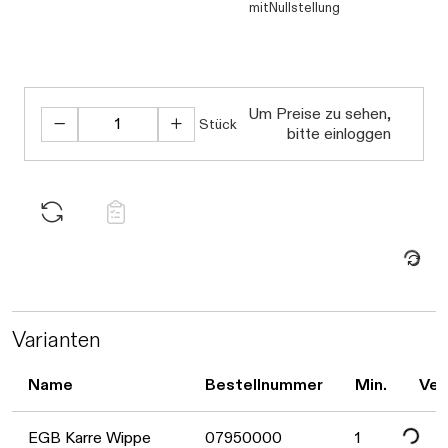
mitNullstellung
Daten werden geladen. Bitte warten...
Um Preise zu sehen,
Stück
bitte einloggen
Daten werden geladen. Bitte warten...
Varianten
Name
Bestellnummer
Min.
Ver
EGB Karre Wippe
07950000
1