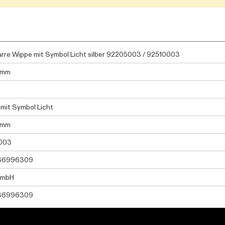
rre Wippe mit Symbol Licht silber 92205003 / 92510003
0mm
 mit Symbol Licht
0mm
003
36996309
GmbH
36996309