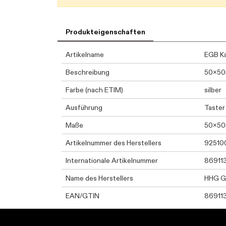
Produkteigenschaften
Artikelname
EGB Ka
Beschreibung
50x5
Farbe (nach ETIM)
silber
Ausführung
Taster
Maße
50x5
Artikelnummer des Herstellers
92510
Internationale Artikelnummer
86911
Name des Herstellers
HHG 
EAN/GTIN
86911