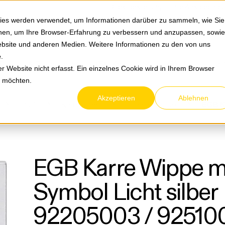
Springe zum Hauptmenu
Springe zur Suche
|
Direktbestellung
Ihre Ansprechpa
ies werden verwendet, um Informationen darüber zu sammeln, wie Sie
ionen, um Ihre Browser-Erfahrung zu verbessern und anzupassen, sowie
bsite und anderen Medien. Weitere Informationen zu den von uns
e
.
Service & Retouren
Karriere
Über eltric
 Website nicht erfasst. Ein einzelnes Cookie wird in Ihrem Browser
n möchten.
Akzeptieren
Ablehnen
EGB
Karre silber
Schalterwippe
EGB Karre Wippe m
Symbol Licht silber
92205003 / 92510