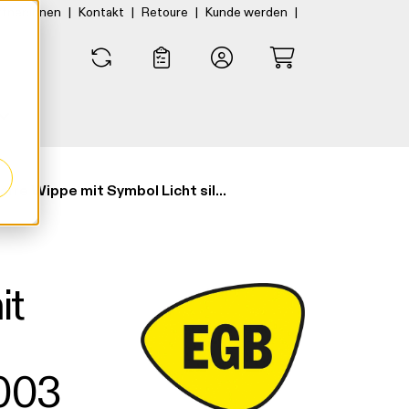
|
|
|
|
rtner:innen
Kontakt
Retoure
Kunde werden
0
0
EGB Karre Wippe mit Symbol Licht silber 92205003 / 92510003
it
003