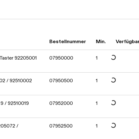
Bestellnummer
Min.
Verfügbar
Daten werden geladen. Bitte warten...
 Taster 92205001
07950000
1
Daten werden geladen. Bitte warten...
002 / 92510002
07950500
1
Daten werden geladen. Bitte warten...
19 / 92510019
07952000
1
205072 /
07952500
1