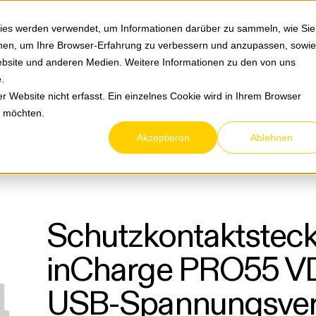
Springe zum Hauptmenu
Springe zur Suche
|
Direktbestellung
Ihre Ansprechpa
ies werden verwendet, um Informationen darüber zu sammeln, wie Sie
ionen, um Ihre Browser-Erfahrung zu verbessern und anzupassen, sowie
bsite und anderen Medien. Weitere Informationen zu den von uns
e
.
Service & Retouren
Karriere
Über eltric
 Website nicht erfasst. Ein einzelnes Cookie wird in Ihrem Browser
n möchten.
Akzeptieren
Ablehnen
Klein
Sonstige Schaltgeräte
Schutzkontaktstec
inCharge PRO55 VD
USB-Spannungsver