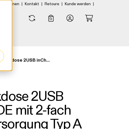
|
|
|
|
rtner:innen
Kontakt
Retoure
Kunde werden
0
0
Schutzkontaktsteckdose 2USB inCharge PRO55 VDE mit 2-fach USB-Spannungsversorgung Typ A
kdose 2USB
E mit 2-fach
sorgung Typ A