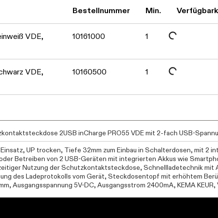
Daten werden geladen. Bitte warten...
Bestellnummer
Min.
Verfügbark
Daten werden geladen. Bitte warten...
einweiß VDE,
10161000
1
chwarz VDE,
10160500
1
zkontaktsteckdose 2USB inCharge PRO55 VDE mit 2-fach USB-Spannu
Einsatz, UP trocken, Tiefe 32mm zum Einbau in Schalterdosen, mit 2 i
oder Betreiben von 2 USB-Geräten mit integrierten Akkus wie Smartph
zeitiger Nutzung der Schutzkontaktsteckdose, Schnellladetechnik mit
ung des Ladeprotokolls vom Gerät, Steckdosentopf mit erhöhtem Ber
mm, Ausgangsspannung 5V-DC, Ausgangsstrom 2400mA, KEMA KEUR,