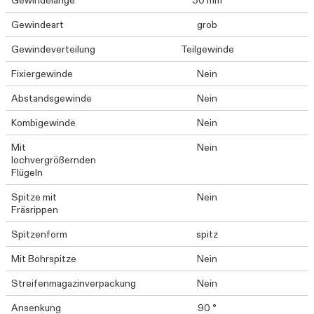
Gewindelänge
30 mm
Gewindeart
grob
Gewindeverteilung
Teilgewinde
Fixiergewinde
Nein
Abstandsgewinde
Nein
Kombigewinde
Nein
Mit
Nein
lochvergrößernden
Flügeln
Spitze mit
Nein
Fräsrippen
Spitzenform
spitz
Mit Bohrspitze
Nein
Streifenmagazinverpackung
Nein
Ansenkung
90 °