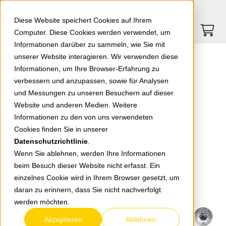
Springe zu Hauptinhalt
Springe zum Header
Springe zum Footer
0
0
Diese Website speichert Cookies auf Ihrem
Computer. Diese Cookies werden verwendet, um
Informationen darüber zu sammeln, wie Sie mit
unserer Website interagieren. Wir verwenden diese
PowerFast II Schraube 5,0x50 SK TX20 TG 670376
Informationen, um Ihre Browser-Erfahrung zu
verbessern und anzupassen, sowie für Analysen
und Messungen zu unseren Besuchern auf dieser
zurück zur Übersicht
Website und anderen Medien. Weitere
Informationen zu den von uns verwendeten
Cookies finden Sie in unserer
Datenschutzrichtlinie
.
Wenn Sie ablehnen, werden Ihre Informationen
beim Besuch dieser Website nicht erfasst. Ein
einzelnes Cookie wird in Ihrem Browser gesetzt, um
daran zu erinnern, dass Sie nicht nachverfolgt
werden möchten.
Akzeptieren
Ablehnen