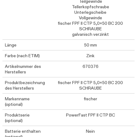
Teilgewinde
Tellerkopfschraube
Unterlegscheibe
Vollgewinde
fischer FPF II CTP 5,0x50 BC 200
SCHRAUBE
galvanisch verzinkt
Länge
50 mm
Farbe (nach ETIM)
Zink
Artikelnummer des
670376
Herstellers
Produktbezeichnung
fischer FPF II CTP 5,0x50 BC 200
des Herstellers
SCHRAUBE
Markenname
fischer
(optional)
Produktserie
PowerFast FPF II CTP BC
(optional)
Batterie enthalten
Nein
(optional)