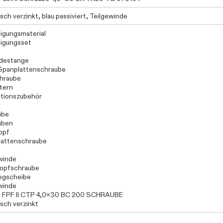
sch verzinkt, blau passiviert, Teilgewinde
igungsmaterial
igungsset
destange
Spanplattenschraube
hraube
tern
lationszubehör
r
ube
uben
opf
lattenschraube
winde
kopfschraube
egscheibe
winde
r FPF II CTP 4,0x30 BC 200 SCHRAUBE
isch verzinkt