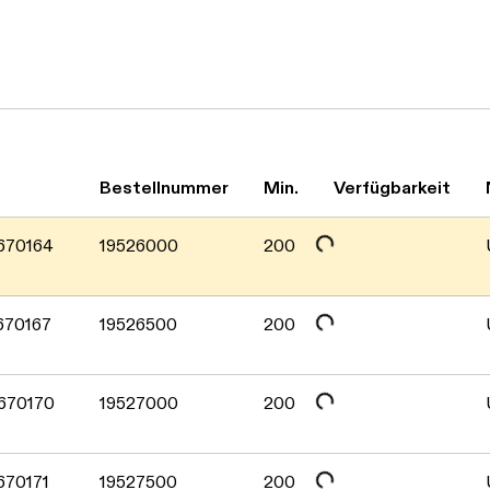
Bestellnummer
Min.
Verfügbarkeit
Daten werden geladen. Bitte warten...
 670164
19526000
200
Daten werden geladen. Bitte warten...
670167
19526500
200
 670170
19527000
200
670171
19527500
200