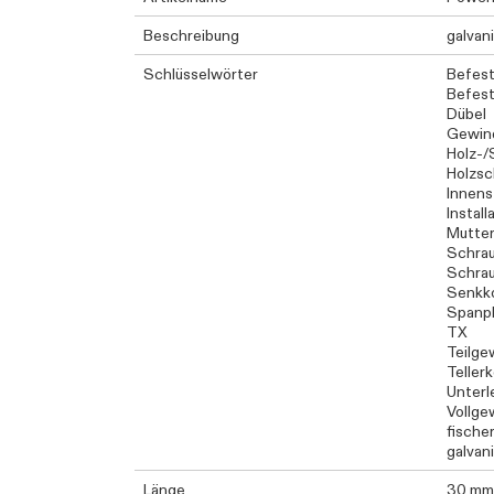
Beschreibung
galvani
Schlüsselwörter
Befest
Befest
Dübel
Gewin
Holz-/
Holzsc
Innens
Instal
Mutte
Schra
Schra
Senkk
Spanp
TX
Teilge
Teller
Unterl
Vollge
fische
galvan
Länge
30 mm