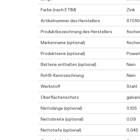
Farbe (nach ETIM)
Zink
Artikelnummer des Herstellers
67016
Produktbezeichnung des Herstellers
fische
Markenname (optional)
fische
Produktserie (optional)
PowerF
Batterie enthalten (optional)
Nein
RoHS-Kennzeichnung
Nein
Werkstoff
Stahl
Oberflächenschutz
galvan
Nettolänge (optional)
0.105
Nettobreite (optional)
0.09
Nettotiefe (optional)
0.045