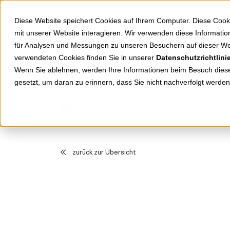
Springe zu Hauptinhalt
Springe zum Header
Springe zum Footer
Diese Website speichert Cookies auf Ihrem Computer. Diese Cook
mit unserer Website interagieren. Wir verwenden diese Informat
für Analysen und Messungen zu unseren Besuchern auf dieser We
verwendeten Cookies finden Sie in unserer
Datenschutzrichtlini
Shop
Markenwelten
Wenn Sie ablehnen, werden Ihre Informationen beim Besuch dieser
gesetzt, um daran zu erinnern, dass Sie nicht nachverfolgt werde
Produkte
Installation
Be
PowerFast II Schraube 4,0x30 SK TX20 TG 670164
zurück zur Übersicht