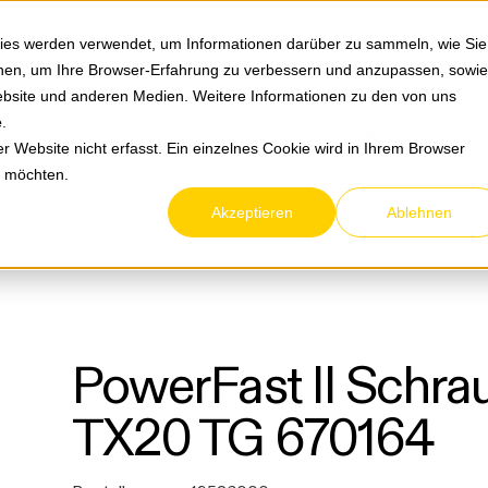
Springe zum Hauptmenu
Springe zur Suche
|
Direktbestellung
Ihre Ansprechpa
ies werden verwendet, um Informationen darüber zu sammeln, wie Sie
ionen, um Ihre Browser-Erfahrung zu verbessern und anzupassen, sowie
bsite und anderen Medien. Weitere Informationen zu den von uns
e
.
Service & Retouren
Karriere
Über eltric
 Website nicht erfasst. Ein einzelnes Cookie wird in Ihrem Browser
n möchten.
Akzeptieren
Ablehnen
festigungsmaterial
Schrauben & Zubehör
PowerFas
PowerFast II Schra
TX20 TG 670164