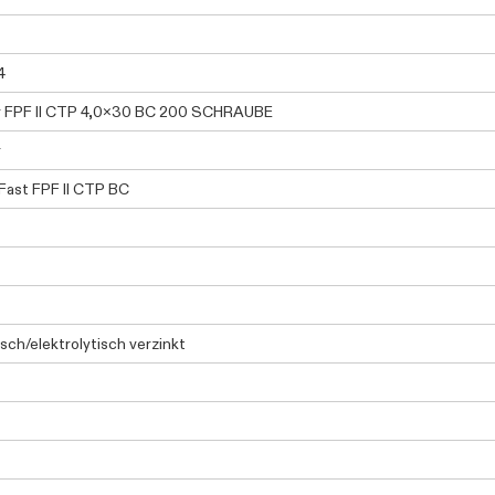
4
r FPF II CTP 4,0x30 BC 200 SCHRAUBE
r
ast FPF II CTP BC
isch/elektrolytisch verzinkt