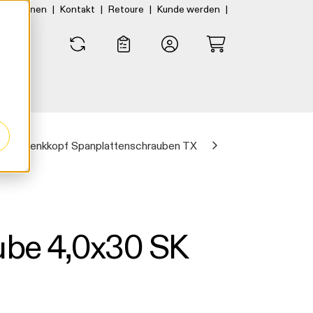
|
|
|
|
rtner:innen
Kontakt
Retoure
Kunde werden
0
0
t II Senkkopf Spanplattenschrauben TX
ube 4,0x30 SK