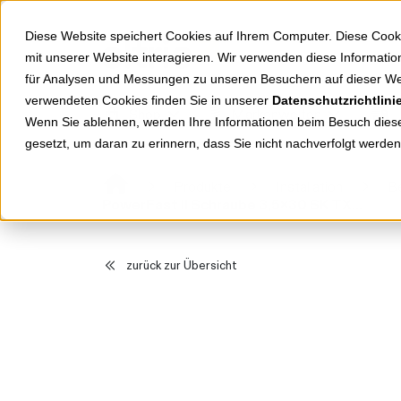
Springe zu Hauptinhalt
Springe zum Header
Springe zum Footer
Diese Website speichert Cookies auf Ihrem Computer. Diese Cook
mit unserer Website interagieren. Wir verwenden diese Informat
für Analysen und Messungen zu unseren Besuchern auf dieser We
verwendeten Cookies finden Sie in unserer
Datenschutzrichtlini
Shop
Markenwelten
Wenn Sie ablehnen, werden Ihre Informationen beim Besuch dieser
gesetzt, um daran zu erinnern, dass Sie nicht nachverfolgt werde
Produkte
Installation
Be
PowerFast II Schraube 3,5x30 SK TX20 TG 670080
zurück zur Übersicht