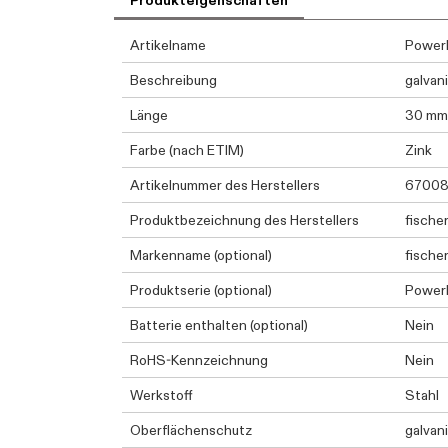
Produkteigenschaften
Artikelname
Power
Beschreibung
galvani
Länge
30 mm
Farbe (nach ETIM)
Zink
Artikelnummer des Herstellers
6700
Produktbezeichnung des Herstellers
fische
Markenname (optional)
fische
Produktserie (optional)
PowerF
Batterie enthalten (optional)
Nein
RoHS-Kennzeichnung
Nein
Werkstoff
Stahl
Oberflächenschutz
galvan