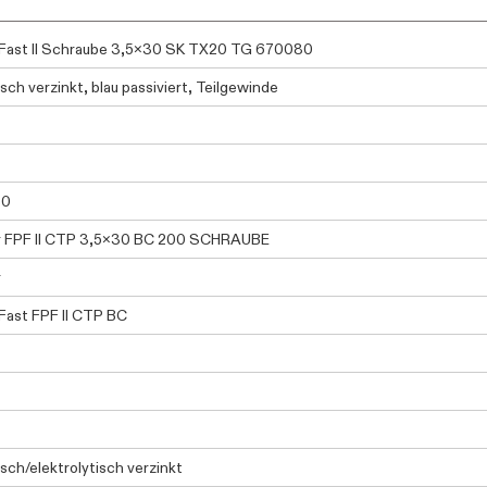
Fast II Schraube 3,5x30 SK TX20 TG 670080
sch verzinkt, blau passiviert, Teilgewinde
80
r FPF II CTP 3,5x30 BC 200 SCHRAUBE
r
ast FPF II CTP BC
isch/elektrolytisch verzinkt