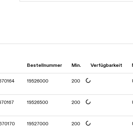
Bestellnummer
Min.
Verfügbarkeit
Daten werden geladen. Bitte 
 670164
19526000
200
Daten werden geladen. Bitte 
670167
19526500
200
Daten werden geladen. Bitte 
 670170
19527000
200