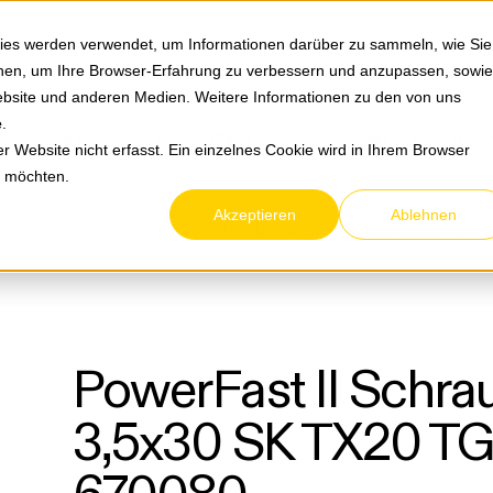
Springe zum Hauptmenu
Springe zur Suche
|
Direktbestellung
Ihre Ansprechpa
ies werden verwendet, um Informationen darüber zu sammeln, wie Sie
ionen, um Ihre Browser-Erfahrung zu verbessern und anzupassen, sowie
bsite und anderen Medien. Weitere Informationen zu den von uns
e
.
Service & Retouren
Karriere
Über eltric
 Website nicht erfasst. Ein einzelnes Cookie wird in Ihrem Browser
n möchten.
Akzeptieren
Ablehnen
festigungsmaterial
Schrauben & Zubehör
PowerFas
PowerFast II Schra
3,5x30 SK TX20 T