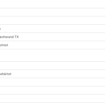
m
sechsrund TX
chtet
ehärtet