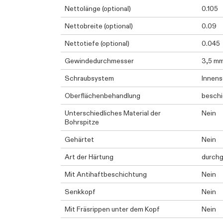
Nettolänge (optional)
0.105
Nettobreite (optional)
0.09
Nettotiefe (optional)
0.045
Gewindedurchmesser
3,5 m
Schraubsystem
Innen
Oberflächenbehandlung
beschi
Unterschiedliches Material der
Nein
Bohrspitze
Gehärtet
Nein
Art der Härtung
durchg
Mit Antihaftbeschichtung
Nein
Senkkopf
Nein
Mit Fräsrippen unter dem Kopf
Nein