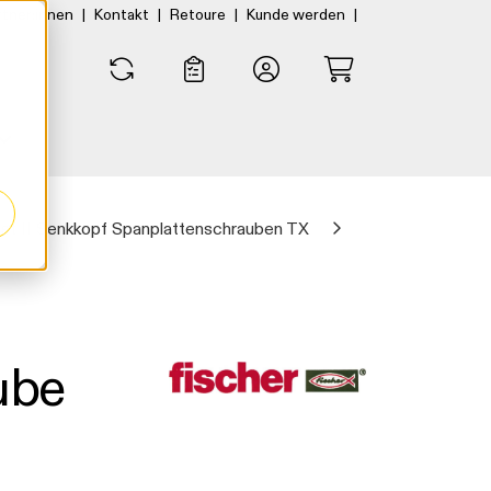
|
|
|
|
rtner:innen
Kontakt
Retoure
Kunde werden
0
0
t II Senkkopf Spanplattenschrauben TX
ube
G