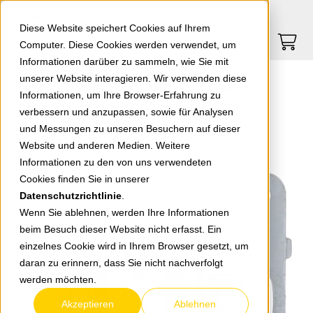
Springe zu Hauptinhalt
Springe zum Header
Springe zum Footer
0
0
Diese Website speichert Cookies auf Ihrem
Computer. Diese Cookies werden verwendet, um
Informationen darüber zu sammeln, wie Sie mit
unserer Website interagieren. Wir verwenden diese
EGB Wechsel-Schalter 90500104 / 92503104 250V/10A
Informationen, um Ihre Browser-Erfahrung zu
verbessern und anzupassen, sowie für Analysen
und Messungen zu unseren Besuchern auf dieser
zurück zur Übersicht
Website und anderen Medien. Weitere
Informationen zu den von uns verwendeten
Cookies finden Sie in unserer
Datenschutzrichtlinie
.
Wenn Sie ablehnen, werden Ihre Informationen
beim Besuch dieser Website nicht erfasst. Ein
einzelnes Cookie wird in Ihrem Browser gesetzt, um
daran zu erinnern, dass Sie nicht nachverfolgt
werden möchten.
Akzeptieren
Ablehnen