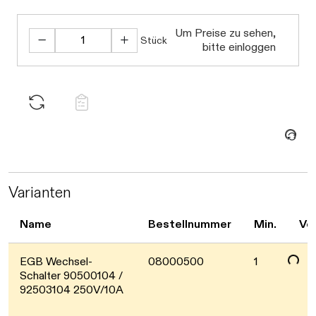
Um Preise zu sehen,
Stück
bitte einloggen
Daten werden geladen. Bitte warten...
Varianten
Daten werden geladen. Bitte warten...
Name
Bestellnummer
Min.
Ve
EGB Wechsel-
08000500
1
Schalter 90500104 /
92503104 250V/10A