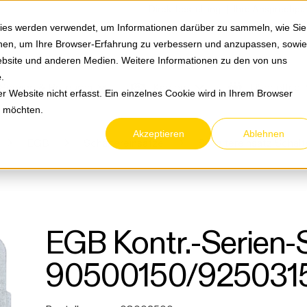
Springe zum Hauptmenu
Springe zur Suche
|
Direktbestellung
Ihre Ansprechpa
ies werden verwendet, um Informationen darüber zu sammeln, wie Sie
ionen, um Ihre Browser-Erfahrung zu verbessern und anzupassen, sowie
bsite und anderen Medien. Weitere Informationen zu den von uns
e
.
Service & Retouren
Karriere
Über eltric
 Website nicht erfasst. Ein einzelnes Cookie wird in Ihrem Browser
n möchten.
Akzeptieren
Ablehnen
EGB
Schaltereinsätze
Schaltereinsatz Schalt
EGB Kontr.-Serien-
90500150/925031