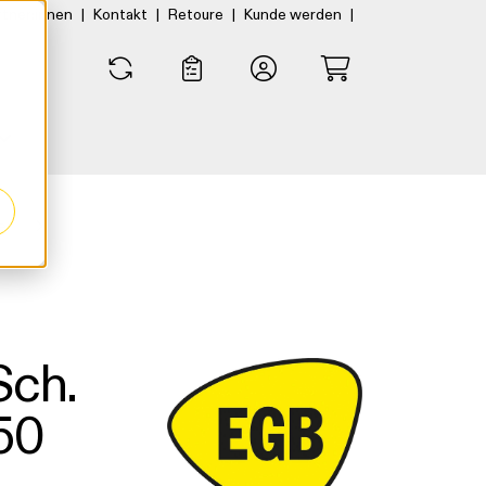
|
|
|
|
rtner:innen
Kontakt
Retoure
Kunde werden
0
0
er
Sch.
50