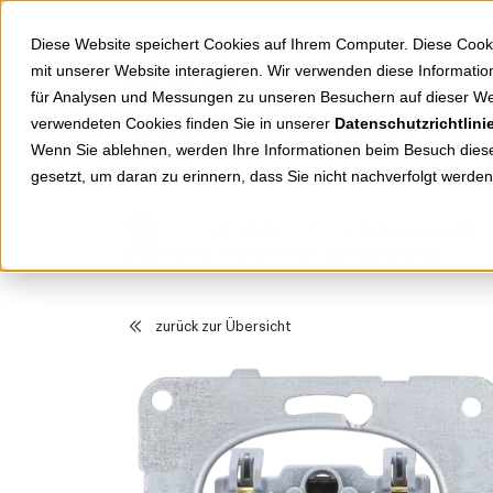
Springe zu Hauptinhalt
Springe zum Header
Springe zum Footer
Diese Website speichert Cookies auf Ihrem Computer. Diese Cook
mit unserer Website interagieren. Wir verwenden diese Informat
für Analysen und Messungen zu unseren Besuchern auf dieser We
verwendeten Cookies finden Sie in unserer
Datenschutzrichtlini
Shop
Markenwelten
Wenn Sie ablehnen, werden Ihre Informationen beim Besuch dieser
gesetzt, um daran zu erinnern, dass Sie nicht nachverfolgt werde
Produkte
Schalterprogramm
EGB Kontr.-Serien-Sch. 90500150/92503150
zurück zur Übersicht