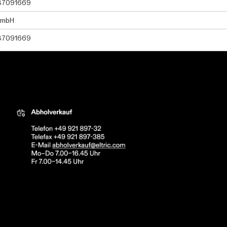
37091669
GmbH
37091669
tric