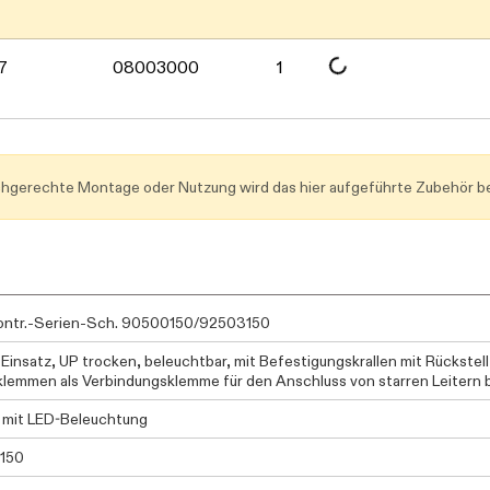
Daten werden geladen. Bitte warten...
7
08003000
1
achgerechte Montage oder Nutzung wird das hier aufgeführte Zubehör be
ontr.-Serien-Sch. 90500150/92503150
Einsatz, UP trocken, beleuchtbar, mit Befestigungskrallen mit Rückstel
lemmen als Verbindungsklemme für den Anschluss von starren Leitern 
 mit LED-Beleuchtung
150