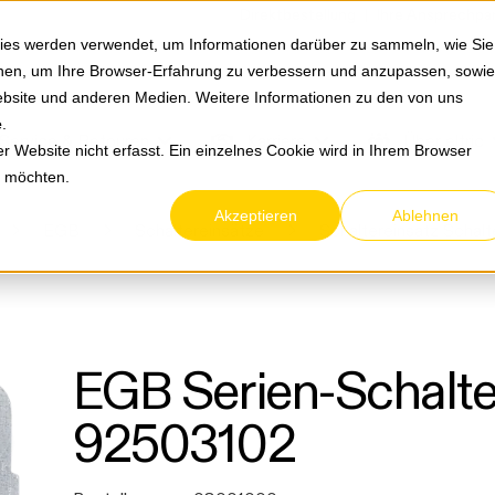
Springe zum Hauptmenu
Springe zur Suche
|
Direktbestellung
Ihre Ansprechpa
ies werden verwendet, um Informationen darüber zu sammeln, wie Sie
ionen, um Ihre Browser-Erfahrung zu verbessern und anzupassen, sowie
bsite und anderen Medien. Weitere Informationen zu den von uns
e
.
Service & Retouren
Karriere
Über eltric
 Website nicht erfasst. Ein einzelnes Cookie wird in Ihrem Browser
n möchten.
Akzeptieren
Ablehnen
EGB
Schaltereinsätze
Schaltereinsatz Schalt
EGB Serien-Schalt
92503102