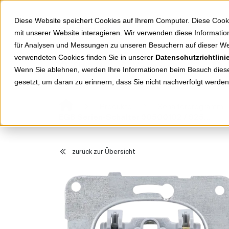
Springe zu Hauptinhalt
Springe zum Header
Springe zum Footer
Diese Website speichert Cookies auf Ihrem Computer. Diese Cook
mit unserer Website interagieren. Wir verwenden diese Informat
für Analysen und Messungen zu unseren Besuchern auf dieser We
verwendeten Cookies finden Sie in unserer
Datenschutzrichtlini
Shop
Markenwelten
Wenn Sie ablehnen, werden Ihre Informationen beim Besuch dieser
gesetzt, um daran zu erinnern, dass Sie nicht nachverfolgt werde
Produkte
Schalterprogramm
EGB Serien-Schalter 90500102 / 92503102
zurück zur Übersicht