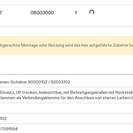
Daten werden geladen. Bitt
7
08003000
1
achgerechte Montage oder Nutzung wird das hier aufgeführte Zubehör be
rien-Schalter 90500102 / 92503102
Einsatz, UP trocken, beleuchtbar, mit Befestigungskrallen mit Rückstel
lemmen als Verbindungsklemme für den Anschluss von starren Leitern 
102
37091584