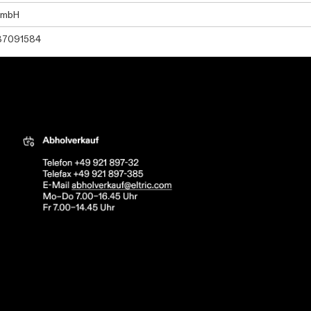
GmbH
37091584
tric