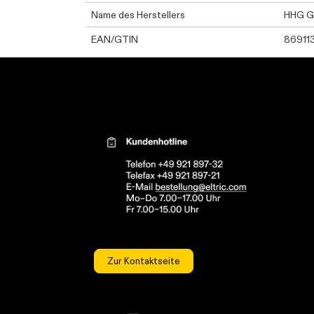
Name des Herstellers
HHG 
EAN/GTIN
86911
Kontaktinformationen el
Zur Kontaktseite