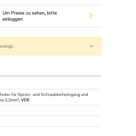
e warten...
Um Preise zu sehen, bitte
einloggen
nötigt.
lfeder für Spreiz- und Schraubbefestigung und
bis 2,5mm²,
VDE