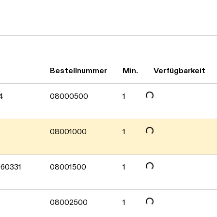
Bestellnummer
Min.
Verfügbarkeit
Daten werden geladen. Bitt
4
08000500
1
Daten werden geladen. Bitt
08001000
1
Daten werden geladen. Bitt
960331
08001500
1
Daten werden geladen. Bitt
08002500
1