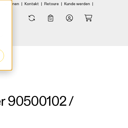
|
|
|
|
rtner:innen
Kontakt
Retoure
Kunde werden
0
0
er
er 90500102 /