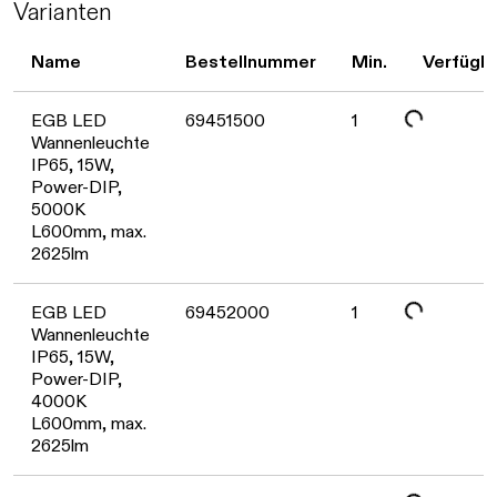
Varianten
Name
Bestellnummer
Min.
Verfügba
Daten werden geladen. Bitte warten...
EGB LED
69451500
1
Wannenleuchte
IP65, 15W,
Power-DIP,
5000K
L600mm, max.
2625lm
Daten werden geladen. Bitte warten...
EGB LED
69452000
1
Wannenleuchte
IP65, 15W,
Power-DIP,
4000K
L600mm, max.
2625lm
Daten werden geladen. Bitte warten...