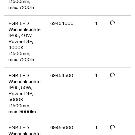
L1500mm,
max. 7200lm
Daten werden geladen. Bitte warten...
EGB LED
69454000
1
Wannenleuchte
IP65, 40W,
Power-DIP,
4000K
L1500mm,
max. 7200lm
Daten werden geladen. Bitte warten...
EGB LED
69454500
1
Wannenleuchte
IP65, 50W,
Power-DIP,
5000K
L1500mm,
max. 9000lm
Daten werden geladen. Bitte warten...
EGB LED
69455000
1
Wannenleuchte