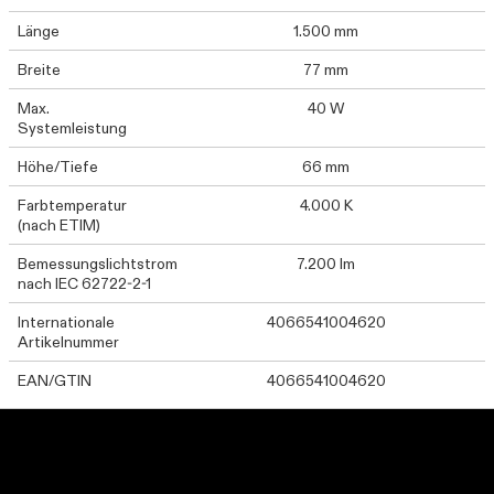
Länge
1.500 mm
Breite
77 mm
Max.
40 W
Systemleistung
Höhe/Tiefe
66 mm
Farbtemperatur
4.000 K
(nach ETIM)
Bemessungslichtstrom
7.200 lm
nach IEC 62722-2-1
Internationale
4066541004620
Artikelnummer
EAN/GTIN
4066541004620