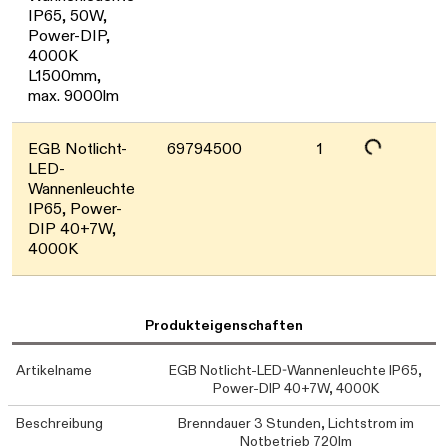
IP65, 50W,
Power-DIP,
4000K
L1500mm,
max. 9000lm
Daten werden geladen. Bitte warten...
EGB Notlicht-
69794500
1
LED-
Wannenleuchte
IP65, Power-
DIP 40+7W,
4000K
Produkteigenschaften
Artikelname
EGB Notlicht-LED-Wannenleuchte IP65,
Power-DIP 40+7W, 4000K
Beschreibung
Brenndauer 3 Stunden, Lichtstrom im
Notbetrieb 720lm