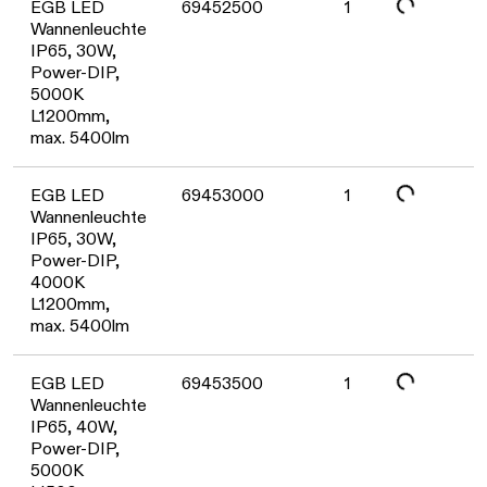
EGB LED
69452500
1
Wannenleuchte
IP65, 30W,
Power-DIP,
5000K
L1200mm,
max. 5400lm
Daten werden geladen. Bitte warten...
EGB LED
69453000
1
Wannenleuchte
IP65, 30W,
Power-DIP,
4000K
L1200mm,
max. 5400lm
Daten werden geladen. Bitte warten...
EGB LED
69453500
1
Wannenleuchte
IP65, 40W,
Power-DIP,
5000K