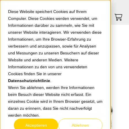
Springe zu Hauptinhalt
Springe zum Header
Springe zum Footer
0
0
Diese Website speichert Cookies auf Ihrem
Computer. Diese Cookies werden verwendet, um
Informationen darüber zu sammeln, wie Sie mit
unserer Website interagieren. Wir verwenden diese
EGB Notlicht-LED-Wannenleuchte IP65, Power-DIP 40+7W, 4000K
Informationen, um Ihre Browser-Erfahrung zu
verbessern und anzupassen, sowie für Analysen
und Messungen zu unseren Besuchern auf dieser
zurück zur Übersicht
Website und anderen Medien. Weitere
Informationen zu den von uns verwendeten
Neu
Cookies finden Sie in unserer
Datenschutzrichtlinie
.
Wenn Sie ablehnen, werden Ihre Informationen
beim Besuch dieser Website nicht erfasst. Ein
einzelnes Cookie wird in Ihrem Browser gesetzt, um
daran zu erinnern, dass Sie nicht nachverfolgt
werden möchten.
Akzeptieren
Ablehnen