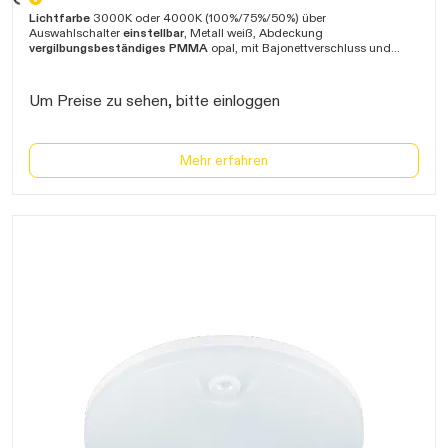
ten...
Lichtfarbe
3000K oder 4000K (100%/75%/50%) über
Auswahlschalter
einstellbar
, Metall weiß, Abdeckung
vergilbungsbeständiges PMMA
opal, mit Bajonettverschluss und
Steckklemme, Umgebungstemperatur -20°C bis +40°C, Garantie 3
Jahre
Um Preise zu sehen, bitte einloggen
Mehr erfahren