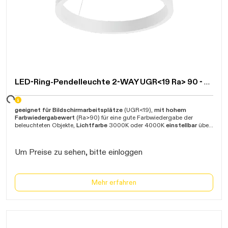
LED-Ring-Pendelleuchte 2-WAY UGR<19 Ra> 90 - CCT+DIM
ten...
geeignet für Bildschirmarbeitsplätze
(UGR<19),
mit hohem
Farbwiedergabewert
(Ra>90) für eine gute Farbwiedergabe der
beleuchteten Objekte,
Lichtfarbe
3000K oder 4000K
einstellbar
über
Auswahlschalter,
Aluminium, Ring-H45mm Abdeckung opal matt,
mit
direkter
(50%)
und indirekter
(50%)
Abstrahlung
, Abstrahlwinkel 90,
inklusive Baldachin Ø220mm H45mm und 3-fach-Seilabhängung
Um Preise zu sehen, bitte einloggen
L2,5m,
dimmbar
, durchschnittliche Lebensdauer von 50.000 Stunden
(
L80 B20
),
geeignet für
Notbetrieb über
Zentralbatterie
,
Eingangsspannung 170-250VAC/DC, Betriebstemperatur -20C bis
+45C, Garantie 5 Jahre
Mehr erfahren