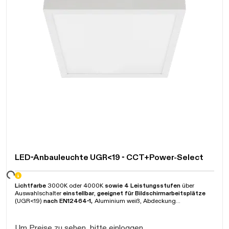
LED-Anbauleuchte UGR<19 - CCT+Power-Select
ten...
Lichtfarbe
3000K oder 4000K
sowie 4 Leistungsstufen
über
Auswahlschalter
einstellbar
,
geeignet für Bildschirmarbeitsplätze
(UGR<19)
nach EN12464-1,
Aluminium weiß, Abdeckung
mikroprismatisch, Abstrahlwinkel 90°, mit
Schnellmontage-
Mechanismus
und separat integriertem Netzgerät,
geeignet für
Notbetrieb über
Zentralbatterie
, Eingangsspannung 220-240V/AC /
Um Preise zu sehen, bitte einloggen