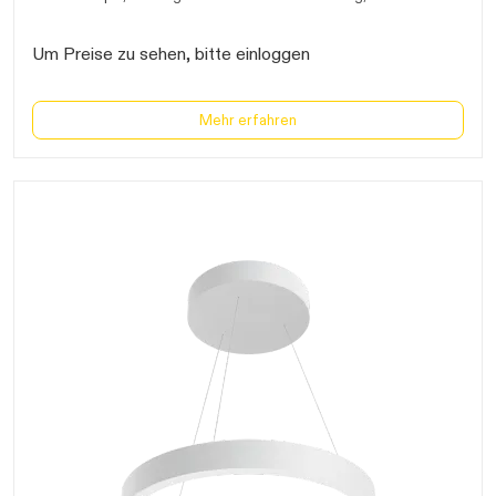
durchschnittliche Lebensdauer 50.000 Stunden (L70 B10),
geeignet
für
Notbetrieb über
Zentralbatterie
, Eingangsspannung 220V-
240VAC/200-280V/DC
Um Preise zu sehen, bitte einloggen
Mehr erfahren