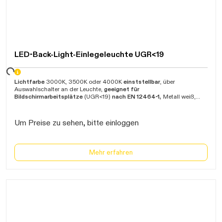
LED-Back-Light-Einlegeleuchte UGR<19
ten...
Lichtfarbe
3000K, 3500K oder 4000K
einststellbar
, über
Auswahlschalter an der Leuchte,
geeignet für
Bildschirmarbeitsplätze
(UGR<19)
nach EN 12464-1,
Metall weiß,
Abdeckung mikroprismatisch, Abstrahlwinkel 90°, zum Einlegen in
T-
Profildecken
Modular 625,
Deckenanbau
mit Anbaurahmen Art.Nr.
67527000,
Hohlraummontage
mit Einbaurahmen 67551500 oder
Um Preise zu sehen, bitte einloggen
abgehängte Montage
mit Seilabhängung
Art.Nr
. 67526000 (jeweils
optional) möglich,
inklusive
separat setzbarem
Netzgerät
L150 B45
H30mm, durchschnittliche Lebensdauer 50.000 Stunden (
L80 B10
),
geeignet für
Notbetrieb über
Zentralbatterie
, Eingangsspannung
Mehr erfahren
220-240V/AC / 198-280V/DC, Betriebstemperatur 0°C bis +40°C,
ENEC
, Garantie 5 Jahre
,
DALI-fähige Varianten auf Anfrage
erhältlich