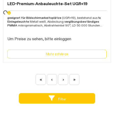
LED-Premium-Anbauleuchte-Set UGR<19
ten...
geeignet für Bildschirmarbeitsplätze
(UGR<19), bestehend aus
1x
Einlegeleuchte
Metall weiß, Abdeckung
vergilbungsbeständiges
PMMA
mikroprismatisch, Abstrahlwinkel 90°, LD 50.000 Stunden
(L80 B50), 1x Netzgerät
mit Verbindungsleitung und Klinkenbuchse
und 1x Premium-Anbaurahmen
zum seitlichen Einschieben der
Leuchte,
Montage ohne sichtbare Schrauben
, geeignet für Wand-
Um Preise zu sehen, bitte einloggen
und Deckenmontage, Garantie 5 Jahre
Mehr erfahren
«
‹
›
»
Filter