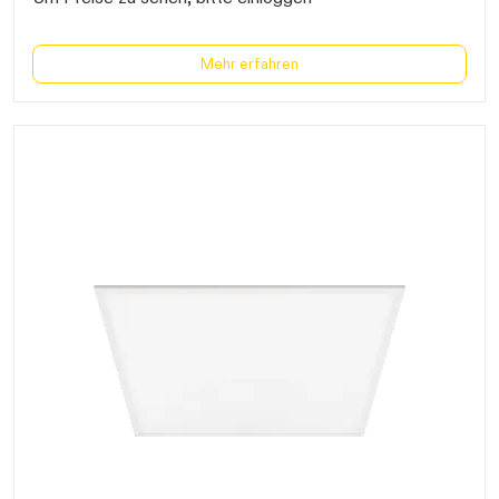
198-264V/DC, durchschnittliche Lebensdauer 50.000 Stunden (
L80
B10
), Betriebstemperatur -20°C bis +40°C,
ENEC
, Garantie 5 Jahre,
DALI-fähige Varianten auf Anfrage erhältlich
Mehr erfahren