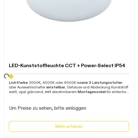
LED-Kunststoffleuchte CCT + Power-Select IP54
ten...
Lichtfarbe
3000K, 4000K oder 6000K
sowie 3 Leistungsstufen
über Auswahlschalter
einstellbar
, Gehäuse und Abdeckung Kunststoff
weiß, opal glänzend,
mit
abnehmbarem
Montagesockel
für einfache
Montage und Bajonettverschluss, durchschnittliche Lebensdauer
50.000 Stunden (L70 B50), Umgebungstemperatur -20°C bis +45°C,
Garantie 5 Jahre
Um Preise zu sehen, bitte einloggen
Mehr erfahren