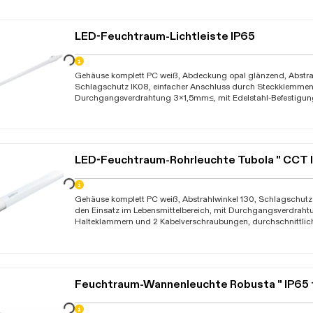
LED-Feuchtraum-Lichtleiste IP65
Daten werden geladen. Bitte warten...
Gehäuse komplett PC weiß, Abdeckung opal glänzend, Abstrah
Schlagschutz IK08, einfacher Anschluss durch Steckklemmen
Durchgangsverdrahtung 3x1,5mm≤, mit Edelstahl-Befestigun
durchschnittliche Lebensdauer 50.000 Stunden (L70 B50), Be
-10C bis +40C, Garantie 3 Jahre
LED-Feuchtraum-Rohrleuchte Tubola " CCT 
Daten werden geladen. Bitte warten...
Gehäuse komplett PC weiß, Abstrahlwinkel 130, Schlagschutz 
den Einsatz im Lebensmittelbereich, mit Durchgangsverdrah
Halteklammern und 2 Kabelverschraubungen, durchschnittlic
50.000 Stunden (L80 B10), Betriebstemperatur -25C bis +50C