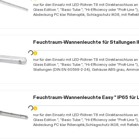
Daten werden geladen. Bitte warten...
nur für den Einsatz mit LED-Röhren T8 mit Direktanschluss a
Glass Edition ", "Basic Tube ", "Hi-Efficiency oder "Profi-Line 
Abdeckung PC klar Rillenoptik, Schlagschutz IK08, mit Reflek
Schraubklemme, Montagewinkel, Aufhängehaken und Klammer
mit mehreren Einspeisemöglichkeiten (auch Mitteleinspeisung
Kabelverschraubung (Art.Nr. 67468000+ 67468500 - mit 2
Kabelverschraubungen), Abstrahlwinkel abhängig vom verwend
Garantie 10 Jahre"
Feuchtraum-Wannenleuchte für Stallungen 
Daten werden geladen. Bitte warten...
nur für den Einsatz mit LED-Röhren T8 mit Direktanschluss a
Glass Edition ", "Basic Tube ", "Hi-Efficiency oder "Profi-Line ")
Stallungen (DIN EN 60598-2-24), Gehäuse ABS grau, Ammon
Abdeckung PS klar Rillenoptik (nicht Beständig gegen hohen S
Montagewinkel und Klammern aus Edelstahl, mit mehreren
Einspeisemöglichkeiten (auch Mitteleinspeisung möglich) und
Kabelverschraubungen, mit Durchverdrahtungs-Satz 3x1,5mm
abhängig vom verwendeten Leuchtmittel, D"
Feuchtraum-Wannenleuchte Easy " IP65 für 
Daten werden geladen. Bitte warten...
nur für den Einsatz mit LED-Röhren T8 mit Direktanschluss a
Glass Edition ", "Basic Tube ", "Hi-Efficiency oder "Profi-Line 
Abdeckung PC klar Rillenoptik,Schlagschutz IK08, mit Reflek
Steckklemme, Montagewinkel, Aufhängehaken und Klammern a
mehreren Einspeisemöglichkeiten (auch Mitteleinspeisung mög