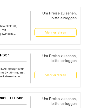
Um Preise zu sehen,
bitte einloggen
lwinkel 120,
, mit
Mehr erfahren
gswinkeln,
triebstemperatur
IP65"
Um Preise zu sehen,
bitte einloggen
IK08, geeignet für
tung 3x1,5mm≤, mit
Mehr erfahren
he Lebensdauer
, Garantie 5 Jahre
Feuchtraum-Wannenleuchte Robusta " IP65 für LED-Röhre"
Um Preise zu sehen,
bitte einloggen