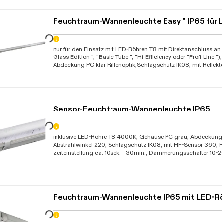
Kabelverschraubung, Abstrahlwinkel abhängig vom verwendet
Garantie 10 Jahre"
Feuchtraum-Wannenleuchte Easy " IP65 für 
Daten werden geladen. Bitte warten...
nur für den Einsatz mit LED-Röhren T8 mit Direktanschluss a
Glass Edition ", "Basic Tube ", "Hi-Efficiency oder "Profi-Line 
Abdeckung PC klar Rillenoptik,Schlagschutz IK08, mit Reflek
Steckklemme, Montagewinkel, Aufhängehaken und Klammern a
mehreren Einspeisemöglichkeiten (auch Mitteleinspeisung mög
Kabelverschraubung, Abstrahlwinkel abhängig vom verwendet
Garantie 10 Jahre"
Sensor-Feuchtraum-Wannenleuchte IP65
Daten werden geladen. Bitte warten...
inklusive LED-Röhre T8 4000K, Gehäuse PC grau, Abdeckung P
Abstrahlwinkel 220, Schlagschutz IK08, mit HF-Sensor 360, 
Zeiteinstellung ca. 10sek. - 30min., Dämmerungsschalter 10-2
Kunststoff-Schnellverschluss-Klammern, Betriebstemperatur 
Feuchtraum-Wannenleuchte IP65 mit LED-R