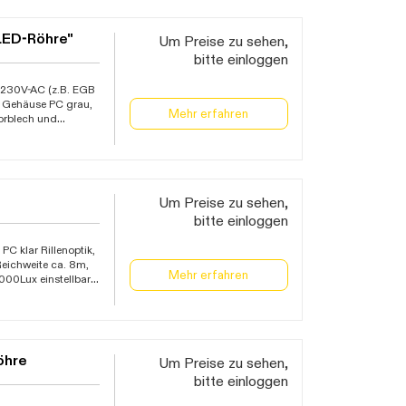
en Leuchtmittel,
LED-Röhre"
Um Preise zu sehen,
bitte einloggen
n 230V-AC (z.B. EGB
"), Gehäuse PC grau,
Mehr erfahren
torblech und
us Edelstahl, mit
lich) und 1
en Leuchtmittel,
Um Preise zu sehen,
bitte einloggen
C klar Rillenoptik,
Reichweite ca. 8m,
Mehr erfahren
000Lux einstellbar,
-20C bis +45C
öhre
Um Preise zu sehen,
bitte einloggen