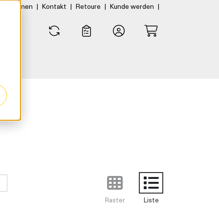
|
|
|
|
rtner:innen
Kontakt
Retoure
Kunde werden
0
0
Raster
Liste