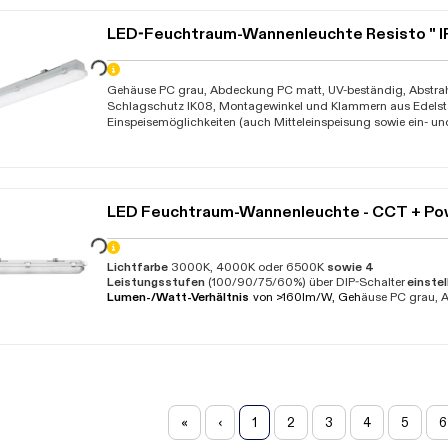
LED-Feuchtraum-Wannenleuchte Resisto " 
Daten werden geladen. Bitte warten...
Gehäuse PC grau, Abdeckung PC matt, UV-beständig, Abstrahl
Schlagschutz IK08, Montagewinkel und Klammern aus Edelsta
Einspeisemöglichkeiten (auch Mitteleinspeisung sowie ein- un
Durchverdrahtung möglich - ab Länge 1,2m) hohe Lebensdau
(L80 B20), Betriebstemperatur -20C bis +40C, D, made in Ge
Jahre
Daten werden geladen. Bitte warten...
Lichtfarbe
3000K, 4000K oder 6500K
sowie 4
Leistungsstufen
(100/90/75/60%) über DIP-Schalter
einstel
Lumen-/Watt-Verhältnis
von >160lm/W, Geh
äuse PC grau, 
mit Rillenoptik, Schlagschutz IK08,
mit Steckklemmen
,
einf
LED-Trägerplatine in der Abdeckung fixiert ist und bei der Mo
herausgenommen bzw. wieder eingesetzt werden muss, Abstra
(Nennwinkel 110°),
mit Durchgangsverdrahtung
3x1,5mm² , M
Klammern aus Edelstahl,
mit mehreren Einspeisemöglichkei
Mitteleinspeisung möglich) und 2 Kabelverschraubungen, ho
>60.000 Stunden (
L90 B10
), Betriebstemperatur -20°C bis +
Jahre
«
‹
1
2
3
4
5
6