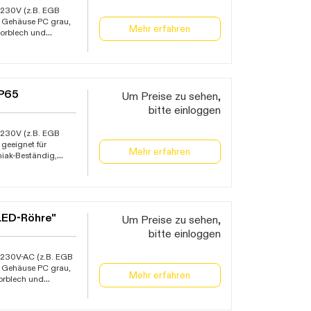
n 230V (z.B. EGB
"), Gehäuse PC grau,
Mehr erfahren
torblech und
n aus Edelstahl,
 möglich) und 1
eten Leuchtmittel,
IP65
Um Preise zu sehen,
bitte einloggen
n 230V (z.B. EGB
, geeignet für
Mehr erfahren
iak-Beständig,
trahldruck !),
 2
≤, Abstrahlwinkel
LED-Röhre"
Um Preise zu sehen,
bitte einloggen
n 230V-AC (z.B. EGB
"), Gehäuse PC grau,
Mehr erfahren
torblech und
us Edelstahl, mit
lich) und 1