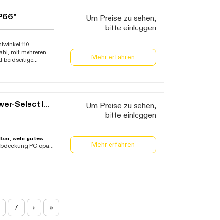
IP66"
Um Preise zu sehen,
bitte einloggen
winkel 110,
hl, mit mehreren
Mehr erfahren
d beidseitige
er 69.000 Stunden
rmany, Garantie 5
LED Feuchtraum-Wannenleuchte - CCT + Power-Select IP65
Um Preise zu sehen,
bitte einloggen
lb
ar
,
sehr gutes
Mehr erfahren
Abdeckung PC opal
ache Montage
, da
ntage nicht separat
hlwinkel 160°
ontagewinkel und
ten
(auch
he Lebensdauer
45°C, Garantie 5
7
›
»