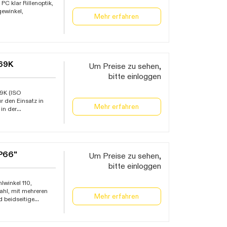
C klar Rillenoptik,
gewinkel,
Mehr erfahren
lusive
flektorblech
bhängig vom
P69K
Um Preise zu sehen,
bitte einloggen
9K (ISO
 den Einsatz in
Mehr erfahren
 in der
m Außenbereich
chgangsverdrahtung
und 2
00 Stunden (L80
 Jahre
IP66"
Um Preise zu sehen,
bitte einloggen
winkel 110,
hl, mit mehreren
Mehr erfahren
d beidseitige
er 69.000 Stunden
rmany, Garantie 5