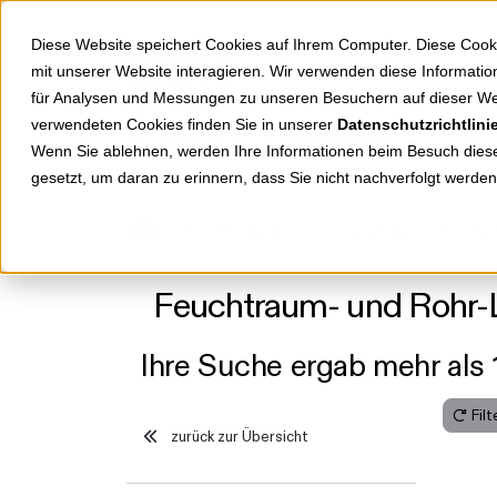
Springe zu Hauptinhalt
Springe zum Header
Springe zum Footer
Diese Website speichert Cookies auf Ihrem Computer. Diese Cook
mit unserer Website interagieren. Wir verwenden diese Informat
für Analysen und Messungen zu unseren Besuchern auf dieser We
verwendeten Cookies finden Sie in unserer
Datenschutzrichtlini
Shop
Markenwelten
Wenn Sie ablehnen, werden Ihre Informationen beim Besuch dieser
gesetzt, um daran zu erinnern, dass Sie nicht nachverfolgt werde
Produkte
Leuchten
Tec
Feuchtraum- und Rohr-
Ihre Suche ergab mehr als 
Fil
zurück zur Übersicht