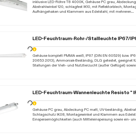
Daten werden geladen. Bitte warten...
inklusive LED-Röhre T8 4000K, Gehäuse PC grau, Abdeckung P
Abstrahlwinkel 120, schlagfest IK10, mit Reflektorblech, Monta
Aufhängehaken und Klammern aus Edelstahl, mit mehreren
Einspeisemöglichkeiten (auch Mitteleinspeisung möglich), ink
Durchgangsverdrahtung 5x1,5mm≤ und Steckklemmen (am Re
vormontiert), mit 2 Kabelverschraubungen, Abstrahlwinkel a
verwendeten Leuchtmittel, Garantie 3 Jahre
LED-Feuchtraum-Rohr-/Stallleuchte IP67/I
Daten werden geladen. Bitte warten...
Gehäuse komplett PMMA weiß, IP67 (DIN EN 60529) bzw. IP6
20653:2013), Ammoniak-Beständig, DLG getestet, geeignet für
Stallungen der Vieh- und Nutztierzucht (außer Geflügel) sowie
Lebensmittelindustrie, Abstrahlwinkel 120, uneingeschränkt i
einsetzbar (kein Untertauchen), Schlagschutz IK06, mit Dur
3x1,5mm≤, mit Edelstahl-Halteklammern (frei positionierbar) 
Kabelverschraubungen, durchschnittliche Lebensdauer 50.0
B50), Betriebstemperatur -25C bis +50C, D, ENEC, Garantie 5
LED-Feuchtraum-Wannenleuchte Resisto " 
Daten werden geladen. Bitte warten...
Gehäuse PC grau, Abdeckung PC matt, UV-beständig, Abstrahl
Schlagschutz IK08, Montagewinkel und Klammern aus Edelsta
Einspeisemöglichkeiten (auch Mitteleinspeisung sowie ein- un
Durchverdrahtung möglich - ab Länge 1,2m) hohe Lebensdau
(L80 B20), Betriebstemperatur -20C bis +40C, D, made in Ge
Jahre