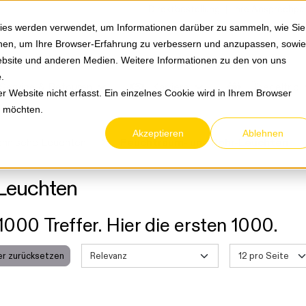
Springe zum Hauptmenu
Springe zur Suche
|
Direktbestellung
Ihre Ansprechpa
ies werden verwendet, um Informationen darüber zu sammeln, wie Sie
ionen, um Ihre Browser-Erfahrung zu verbessern und anzupassen, sowie
bsite und anderen Medien. Weitere Informationen zu den von uns
e
.
Service & Retouren
Karriere
Über eltric
 Website nicht erfasst. Ein einzelnes Cookie wird in Ihrem Browser
n möchten.
Akzeptieren
Ablehnen
hnische Leuchten
Feuchtraum- und Rohr-Leuchten
Leuchten
1000 Treffer. Hier die ersten 1000.
ter zurücksetzen