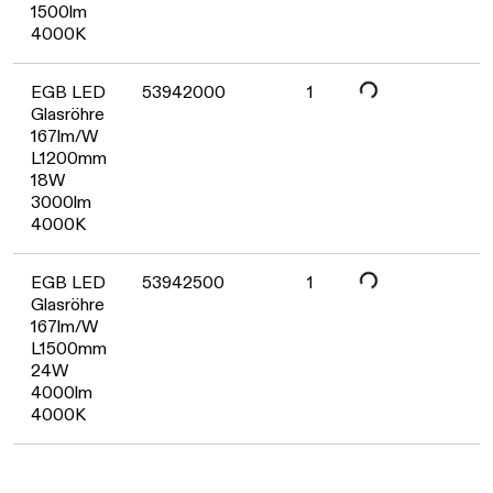
Daten werden geladen. Bitte warten...
1500lm
4000K
EGB LED
53942000
1
Glasröhre
167lm/W
L1200mm
18W
Daten werden geladen. Bitte warten...
3000lm
4000K
EGB LED
53942500
1
Glasröhre
167lm/W
L1500mm
24W
4000lm
4000K