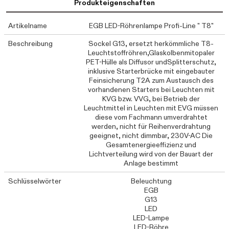
Produkteigenschaften
Artikelname
EGB LED-Röhrenlampe Profi-Line " T8"
Beschreibung
Sockel G13, ersetzt herkömmliche T8-
Leuchtstoffröhren,Glaskolbenmitopaler
PET-Hülle als Diffusor undSplitterschutz,
inklusive Starterbrücke mit eingebauter
Feinsicherung T2A zum Austausch des
vorhandenen Starters bei Leuchten mit
KVG bzw. VVG, bei Betrieb der
Leuchtmittel in Leuchten mit EVG müssen
diese vom Fachmann umverdrahtet
werden, nicht für Reihenverdrahtung
geeignet, nicht dimmbar, 230V-AC Die
Gesamtenergieeffizienz und
Lichtverteilung wird von der Bauart der
Anlage bestimmt
Schlüsselwörter
Beleuchtung
EGB
G13
LED
LED-Lampe
LED-Röhre