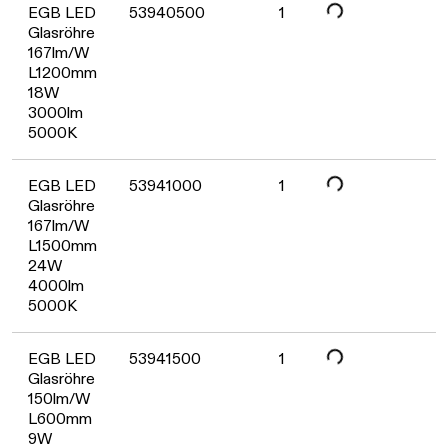
EGB LED
53940500
1
Glasröhre
167lm/W
L1200mm
18W
Daten werden geladen. Bitte warten...
3000lm
5000K
EGB LED
53941000
1
Glasröhre
167lm/W
L1500mm
24W
Daten werden geladen. Bitte warten...
4000lm
5000K
EGB LED
53941500
1
Glasröhre
150lm/W
L600mm
9W