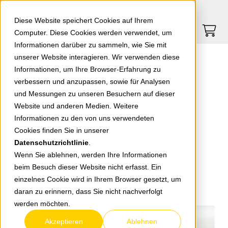
Springe zu Hauptinhalt
Springe zum Header
Springe zum Footer
0
0
Diese Website speichert Cookies auf Ihrem
Computer. Diese Cookies werden verwendet, um
Informationen darüber zu sammeln, wie Sie mit
unserer Website interagieren. Wir verwenden diese
EGB LED-Röhrenlampe Profi-Line " T8"
Informationen, um Ihre Browser-Erfahrung zu
verbessern und anzupassen, sowie für Analysen
und Messungen zu unseren Besuchern auf dieser
zurück zur Übersicht
Website und anderen Medien. Weitere
Informationen zu den von uns verwendeten
Cookies finden Sie in unserer
Datenschutzrichtlinie
.
Wenn Sie ablehnen, werden Ihre Informationen
beim Besuch dieser Website nicht erfasst. Ein
einzelnes Cookie wird in Ihrem Browser gesetzt, um
daran zu erinnern, dass Sie nicht nachverfolgt
werden möchten.
Akzeptieren
Ablehnen