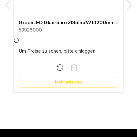
GreenLED Glasröhre >185lm/W L1200mm 16W 5000K 3000lm, "Expert-Line"
53928000
Bitte warten...
Um Preise zu sehen, bitte einloggen
Mehr erfahren