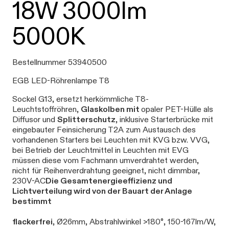
18W 3000lm
5000K
Bestellnummer 53940500
EGB LED-Röhrenlampe T8
Sockel G13, ersetzt herkömmliche T8-
Leuchtstoffröhren,
Glaskolben
mit
opaler PET-Hülle als
Diffusor und
Splitterschutz
, inklusive Starterbrücke mit
eingebauter Feinsicherung T2A zum Austausch des
vorhandenen Starters bei Leuchten mit KVG bzw. VVG,
bei Betrieb der Leuchtmittel in Leuchten mit EVG
müssen diese vom Fachmann umverdrahtet werden,
nicht für Reihenverdrahtung geeignet, nicht dimmbar,
230V-AC
Die Gesamtenergieeffizienz und
Lichtverteilung wird von der Bauart der Anlage
bestimmt
flackerfrei
, Ø26mm, Abstrahlwinkel >180°, 150-167lm/W,