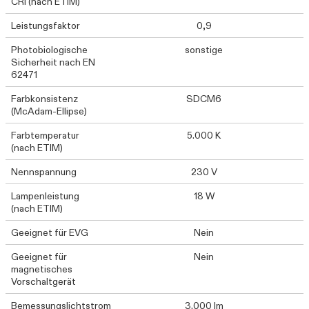
CRI (nach ETIM)
Leistungsfaktor
0,9
Photobiologische
sonstige
Sicherheit nach EN
62471
Farbkonsistenz
SDCM6
(McAdam-Ellipse)
Farbtemperatur
5.000 K
(nach ETIM)
Nennspannung
230 V
Lampenleistung
18 W
(nach ETIM)
Geeignet für EVG
Nein
Geeignet für
Nein
magnetisches
Vorschaltgerät
Bemessungslichtstrom
3.000 lm