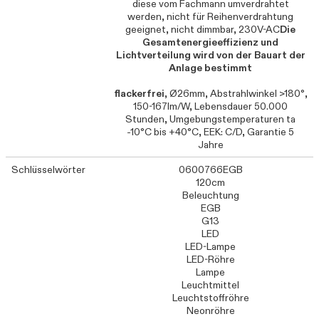
diese vom Fachmann umverdrahtet
werden, nicht für Reihenverdrahtung
geeignet, nicht dimmbar, 230V-AC
Die
Gesamtenergieeffizienz und
Lichtverteilung wird von der Bauart der
Anlage bestimmt
flackerfrei
, Ø26mm, Abstrahlwinkel >180°,
150-167lm/W, Lebensdauer 50.000
Stunden, Umgebungstemperaturen ta
-10°C bis +40°C, EEK: C/D, Garantie 5
Jahre
Schlüsselwörter
0600766EGB
120cm
Beleuchtung
EGB
G13
LED
LED-Lampe
LED-Röhre
Lampe
Leuchtmittel
Leuchtstoffröhre
Neonröhre