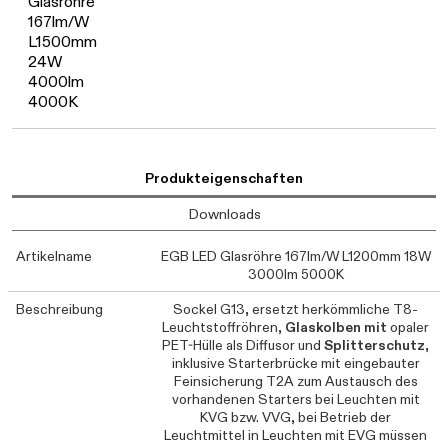
Daten werden geladen. Bitte
Glasröhre
167lm/W
L1500mm
24W
4000lm
4000K
Produkteigenschaften
Downloads
Artikelname
EGB LED Glasröhre 167lm/W L1200mm 18W
3000lm 5000K
Beschreibung
Sockel G13, ersetzt herkömmliche T8-
Leuchtstoffröhren,
Glaskolben
mit
opaler
PET-Hülle als Diffusor und
Splitterschutz
,
inklusive Starterbrücke mit eingebauter
Feinsicherung T2A zum Austausch des
vorhandenen Starters bei Leuchten mit
KVG bzw. VVG, bei Betrieb der
Leuchtmittel in Leuchten mit EVG müssen