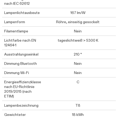
nach IEC 62612
Lampenlichtausbeute
167 lm/W
Lampenform
Röhre, einseitig gesockelt
Filamentlampe
Nein
Lichtfarbe nach EN
tageslichtweiß > 5300 K
12464-1
Ausstrahlungswinkel
210 °
Dimmung Bluetooth
Nein
Dimmung Wi-Fi
Nein
Energieeffizienzklasse
C
nach EU-Richtlinie
2019/2015 (nach
ETIM)
Lampenbezeichnung
T8
Gewichteter
18 kWh