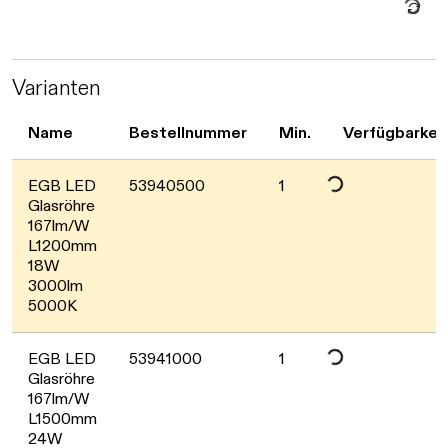
Daten werd
Varianten
Name
Bestellnummer
Min.
Verfügbarkei
Daten werden geladen. Bitte
EGB LED
53940500
1
Glasröhre
167lm/W
L1200mm
18W
3000lm
5000K
Daten werden geladen. Bitte
EGB LED
53941000
1
Glasröhre
167lm/W
L1500mm
24W