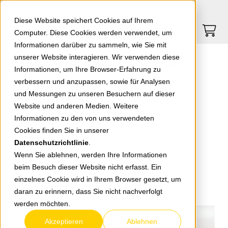
Springe zu Hauptinhalt
Springe zum Header
Springe zum Footer
0
0
Diese Website speichert Cookies auf Ihrem
Computer. Diese Cookies werden verwendet, um
Informationen darüber zu sammeln, wie Sie mit
unserer Website interagieren. Wir verwenden diese
EGB LED Glasröhre 167lm/W L1200mm 18W 3000lm 5000K
Informationen, um Ihre Browser-Erfahrung zu
verbessern und anzupassen, sowie für Analysen
und Messungen zu unseren Besuchern auf dieser
zurück zur Übersicht
Website und anderen Medien. Weitere
Informationen zu den von uns verwendeten
Cookies finden Sie in unserer
Datenschutzrichtlinie
.
Wenn Sie ablehnen, werden Ihre Informationen
beim Besuch dieser Website nicht erfasst. Ein
einzelnes Cookie wird in Ihrem Browser gesetzt, um
daran zu erinnern, dass Sie nicht nachverfolgt
werden möchten.
Akzeptieren
Ablehnen