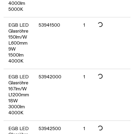
4000lm
5000K
Daten werden geladen. Bitte
EGB LED
53941500
1
Glasröhre
150lm/W
L600mm
9W
1500lm
4000K
Daten werden geladen. Bitte
EGB LED
53942000
1
Glasröhre
167lm/W
L1200mm
18W
3000lm
4000K
EGB LED
53942500
1