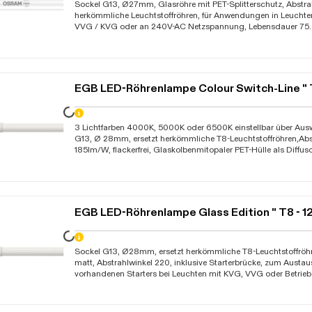
Daten werden geladen. Bitte warten...
Sockel G13, Ø27mm, Glasröhre mit PET-Splitterschutz, Abstrah
herkömmliche Leuchtstoffröhren, für Anwendungen in Leucht
VVG / KVG oder an 240V-AC Netzspannung, Lebensdauer 75
inklusive Startergehäuse mit eingebauter Feinsicherung zum
vorhandenen Starters bei Leuchten mit KVG oder VVG, dadurc
Umverdrahten der Leuchte nötig, nicht für Tandemschaltung 
Länge 600mm), beim Betrieb mit EVGs muss die Leuchte v
umverdrahtet werden!, Umgebungstemperaturen -20C bis +5
EGB LED-Röhrenlampe Colour Switch-Line " 
nach EU 2019/2020, 240V-AC, VDE, EEK: C/D
Daten werden geladen. Bitte warten...
3 Lichtfarben 4000K, 5000K oder 6500K einstellbar über Ausw
G13, Ø 28mm, ersetzt herkömmliche T8-Leuchtstoffröhren,Abs
185lm/W, flackerfrei, Glaskolbenmitopaler PET-Hülle als Diffus
undSplitterschutz, inklusive Starterbrücke mit eingebauter F
Austausch des vorhandenen Starters bei Leuchten mit KVG bzw
der Leuchtmittel in Leuchten mit EVG müssen diese vom Fa
werden, nicht für Reihenverdrahtung geeignet, nicht dimmbar
50.000 Stunden, Umgebungstemperatur a -20C bis +45C, 23
EGB LED-Röhrenlampe Glass Edition " T8 - 
Garantie 5 Jahre Die Gesamtenergieeffizienz und Lichtverteilu
Bauart der Anlage bestimmt
Daten werden geladen. Bitte warten...
Sockel G13, Ø28mm, ersetzt herkömmliche T8-Leuchtstoffröh
matt, Abstrahlwinkel 220, inklusive Starterbrücke, zum Austa
vorhandenen Starters bei Leuchten mit KVG, VVG oder Betrieb 
Netzspannung 230V-AC, bei Betrieb der Leuchtmittel in Leuc
müssen diese vom Fachmann umverdrahtet werden, nicht für
geeignet, nicht dimmbar, Lebensdauer 50.000 Stunden, Um