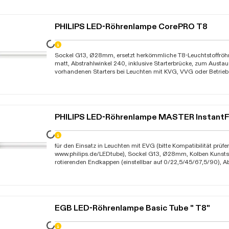
PHILIPS LED-Röhrenlampe CorePRO T8
Daten werden geladen. Bitte warten...
Sockel G13, Ø28mm, ersetzt herkömmliche T8-Leuchtstoffröh
matt, Abstrahlwinkel 240, inklusive Starterbrücke, zum Austa
vorhandenen Starters bei Leuchten mit KVG, VVG oder Betrieb 
Netzspannung 230V-AC, bei Betrieb der Leuchtmittel in Leuc
müssen diese vom Fachmann umverdrahtet werden, nicht für
geeignet, nicht dimmbar, Lebensdauer 50.000 Stunden, Um
-20C bis +45C, KEMA KEUR, Garantie 3 Jahre
Daten werden geladen. Bitte warten...
für den Einsatz in Leuchten mit EVG (bitte Kompatibilität prüfen
www.philips.de/LEDtube), Sockel G13, Ø28mm, Kolben Kunstst
rotierenden Endkappen (einstellbar auf 0/22,5/45/67,5/90), Ab
flackerfrei, geeignet für den Einsatz im Lebensmittelbereich, d
Lebensdauer 75.000 Stunden, Umgebungstemperatur -20C b
KEUR, EEK: D/E, Garantie 5 Jahre
EGB LED-Röhrenlampe Basic Tube " T8"