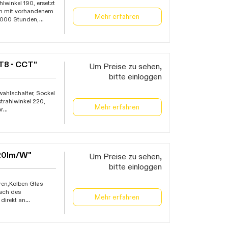
lwinkel 190, ersetzt
en mit vorhandenem
Mehr erfahren
.000 Stunden,
 Austausch des
h kein
geeignet (außer
om Fachmann
0C, flimmerarm
T8 - CCT"
Um Preise zu sehen,
bitte einloggen
ahlschalter, Sockel
trahlwinkel 220,
Mehr erfahren
or
einsicherung T2A zum
. VVG, bei Betrieb
chmann umverdrahtet
, Lebensdauer
0V-AC, EEK: D,
120lm/W"
Um Preise zu sehen,
ng wird von der
bitte einloggen
ren,Kolben Glas
usch des
Mehr erfahren
direkt an
hten mit EVG
 Reihenverdrahtung
gebungstemperatur