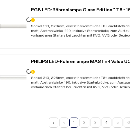
-15C bis +45C, Garantie 3 Jahre Die Gesamtenergieeffizienz u
wird von der Bauart der Anlage bestimmt
EGB LED-Röhrenlampe Glass Edition " T8 - 
Daten werden geladen. Bitte warten...
Sockel G13, Ø28mm, ersetzt herkömmliche T8-Leuchtstoffröh
matt, Abstrahlwinkel 220, inklusive Starterbrücke, zum Austa
vorhandenen Starters bei Leuchten mit KVG, VVG oder Betrieb 
Netzspannung 230V-AC, bei Betrieb der Leuchtmittel in Leuc
müssen diese vom Fachmann umverdrahtet werden, nicht für
geeignet, nicht dimmbar, Lebensdauer 50.000 Stunden, Um
-15C bis +45C, Garantie 3 Jahre Die Gesamtenergieeffizienz u
wird von der Bauart der Anlage bestimmt
PHILIPS LED-Röhrenlampe MASTER Value U
Sockel G13, Ø28mm, ersetzt herkömmliche T8-Leuchtstoffröh
matt, Abstrahlwinkel 190, inklusive Starterbrücke, zum Austa
vorhandenen Starters bei Leuchten mit KVG, VVG oder Betrieb 
Netzspannung 230V-AC, bei Betrieb der Leuchtmittel in Leuc
müssen diese vom Fachmann umverdrahtet werden, nicht für
geeignet, nicht dimmbar, Lebensdauer 60.000 Stunden, Um
-20C bis +45C, KEMA KEUR, EEK: C/D, Garantie 5 Jahre
«
‹
1
2
3
4
5
6