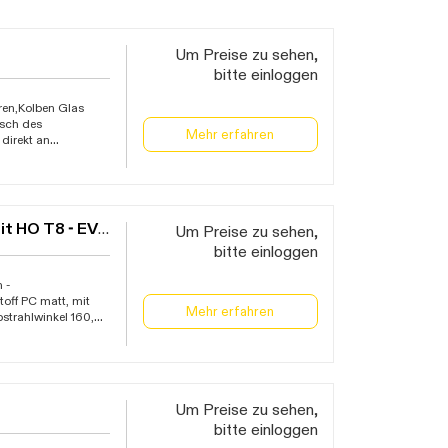
Um Preise zu sehen,
bitte einloggen
ren,Kolben Glas
usch des
Mehr erfahren
direkt an
hten mit EVG
 Reihenverdrahtung
gebungstemperatur
PHILIPS LED-Röhrenlampe MASTER InstantFit HO T8 - EVG
Um Preise zu sehen,
bitte einloggen
 -
off PC matt, mit
Mehr erfahren
strahlwinkel 160,
immbar,
is +45C, KEMA
Um Preise zu sehen,
bitte einloggen