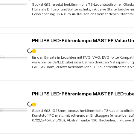
Daten werden geladen. Bitte warten...
Sockel G13, ersetzt herkömmliche T8-Leuchtstoffröhren,Glask
Hülle als Diffusor undSplitterschutz, inklusive Starterbrücke m
Feinsicherung T2A zum Austausch des vorhandenen Starters 
KVG bzw. VVG, bei Betrieb der Leuchtmittel in Leuchten mit 
vom Fachmann umverdrahtet werden, nicht für Reihenverdrah
nicht dimmbar, 230V-AC Die Gesamtenergieeffizienz und Licht
der Bauart der Anlage bestimmt
PHILIPS LED-Röhrenlampe MASTER Value Uni
Daten werden geladen. Bitte warten...
für den Einsatz in Leuchten mit KVG, VVG, EVG (bitte Kompatibi
www.philips.de/LEDtube) oder Betrieb direkt an Netzspannung
G13, Ø28mm, ersetzt herkömmliche T8-Leuchtstoffröhren,Kol
Abstrahlwinkel 190, inklusive Starterbrücke, zum Austausch 
Starters bei Leuchten mit KVG bzw. VVG, nicht dimmbar, Le
Stunden, Umgebungstemperatur -20C bis +45C, KEMA KEUR, 
5 Jahre
PHILIPS LED-Röhrenlampe MASTER LEDtube
Daten werden geladen. Bitte warten...
Sockel G13, Ø28mm, ersetzt herkömmliche T8-Leuchtstoffröh
Kunststoff PC matt, mit rotierenden Endkappen (einstellbar auf
0/22,5/45/67,5/90), Abstrahlwinkel 160, flackerfrei, inklusive 
Austausch des vorhandenen Starters bei Leuchten KVG, VVG od
an Netzspannung 230V-AC, bei Betrieb der Leuchtmittel in L