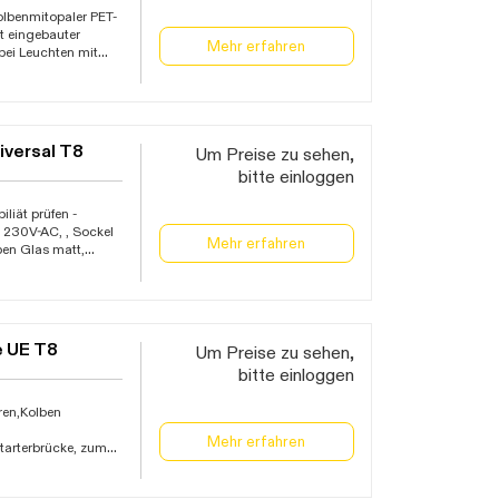
olbenmitopaler PET-
it eingebauter
Mehr erfahren
bei Leuchten mit
EVG müssen diese
tung geeignet,
verteilung wird von
versal T8
Um Preise zu sehen,
bitte einloggen
liät prüfen -
 230V-AC, , Sockel
Mehr erfahren
ben Glas matt,
des vorhandenen
bensdauer 60.000
EEK: C/D, Garantie
 UE T8
Um Preise zu sehen,
bitte einloggen
ren,Kolben
Mehr erfahren
Starterbrücke, zum
er Betrieb direkt
euchten mit EVG