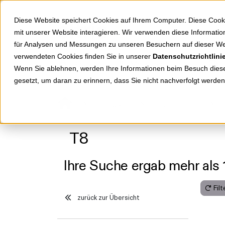
Springe zu Hauptinhalt
Springe zum Header
Springe zum Footer
Diese Website speichert Cookies auf Ihrem Computer. Diese Cook
mit unserer Website interagieren. Wir verwenden diese Informat
für Analysen und Messungen zu unseren Besuchern auf dieser We
verwendeten Cookies finden Sie in unserer
Datenschutzrichtlini
Shop
Markenwelten
Wenn Sie ablehnen, werden Ihre Informationen beim Besuch dieser
gesetzt, um daran zu erinnern, dass Sie nicht nachverfolgt werde
Produkte
Leuchtmittel
T8
Ihre Suche ergab mehr als 
Fil
zurück zur Übersicht