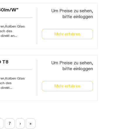
nd Lichtverteilung
160lm/W"
Um Preise zu sehen,
bitte einloggen
ren,Kolben Glas
usch des
Mehr erfahren
direkt an
hten mit EVG
 Reihenverdrahtung
gebungstemperatur
nd Lichtverteilung
O T8
Um Preise zu sehen,
bitte einloggen
ren,Kolben Glas
usch des
Mehr erfahren
direkt
hten mit EVG
 Reihenverdrahtung
gebungstemperatur
7
›
»