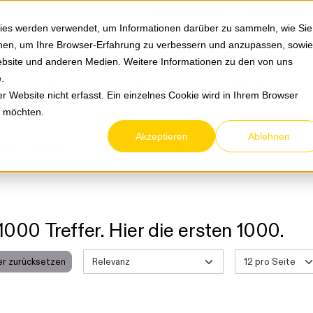
Springe zum Hauptmenu
Springe zur Suche
|
Direktbestellung
Ihre Ansprechpa
ies werden verwendet, um Informationen darüber zu sammeln, wie Sie
ionen, um Ihre Browser-Erfahrung zu verbessern und anzupassen, sowie
bsite und anderen Medien. Weitere Informationen zu den von uns
e
.
Service & Retouren
Karriere
Über eltric
 Website nicht erfasst. Ein einzelnes Cookie wird in Ihrem Browser
n möchten.
Akzeptieren
Ablehnen
LED-Lampen
Röhren
T8
1000 Treffer. Hier die ersten 1000.
Daten werden geladen. Bitte warten...
ter zurücksetzen