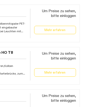
für
t für den Einsatz
Stunden,
Um Preise zu sehen,
5 Jahre
bitte einloggen
olbenmitopaler PET-
it eingebauter
Mehr erfahren
bei Leuchten mit
EVG müssen diese
tung geeignet,
verteilung wird von
e HO T8
Um Preise zu sehen,
bitte einloggen
ren,Kolben
Mehr erfahren
Starterbrücke, zum
er Betrieb direkt
euchten mit EVG
für
t für den Einsatz
Stunden,
Um Preise zu sehen,
5 Jahre
bitte einloggen