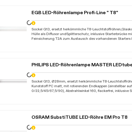
müssen diese vom Fachmann umverdrahtet werden, geeignet 
Reihen-/Tandemschaltung (gilt nur für Länge 600mm), geeigne
im Lebensmittelbereich, nicht dimmbar, Lebensdauer 75.000 
EGB LED-Röhrenlampe Profi-Line " T8"
Umgebungstemperatur -20C bis +45C, KEMA KEUR, Garantie 
Daten werden geladen. Bitte warten...
Sockel G13, ersetzt herkömmliche T8-Leuchtstoffröhren,Glask
Hülle als Diffusor undSplitterschutz, inklusive Starterbrücke m
Feinsicherung T2A zum Austausch des vorhandenen Starters 
KVG bzw. VVG, bei Betrieb der Leuchtmittel in Leuchten mit 
vom Fachmann umverdrahtet werden, nicht für Reihenverdrah
nicht dimmbar, 230V-AC Die Gesamtenergieeffizienz und Licht
der Bauart der Anlage bestimmt
PHILIPS LED-Röhrenlampe MASTER LEDtub
Daten werden geladen. Bitte warten...
Sockel G13, Ø28mm, ersetzt herkömmliche T8-Leuchtstoffröh
Kunststoff PC matt, mit rotierenden Endkappen (einstellbar auf
0/22,5/45/67,5/90), Abstrahlwinkel 160, flackerfrei, inklusive 
Austausch des vorhandenen Starters bei Leuchten KVG, VVG od
an Netzspannung 230V-AC, bei Betrieb der Leuchtmittel in L
müssen diese vom Fachmann umverdrahtet werden, geeignet 
Reihen-/Tandemschaltung (gilt nur für Länge 600mm), geeigne
im Lebensmittelbereich, nicht dimmbar, Lebensdauer 75.000 
OSRAM SubstiTUBE LED-Röhre EM Pro T8
Umgebungstemperatur -20C bis +45C, KEMA KEUR, Garantie 