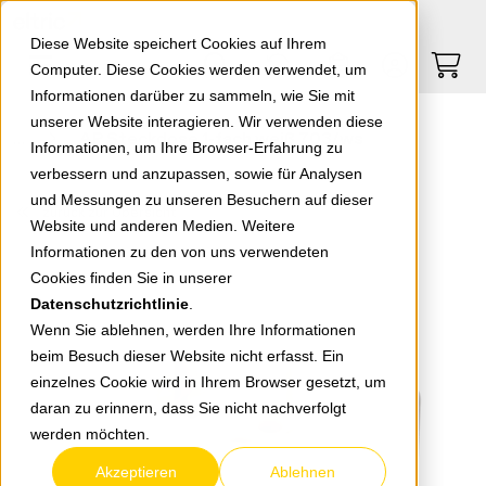
Springe zu Hauptinhalt
Springe zum Header
Springe zum Footer
0
0
Diese Website speichert Cookies auf Ihrem
Computer. Diese Cookies werden verwendet, um
Informationen darüber zu sammeln, wie Sie mit
unserer Website interagieren. Wir verwenden diese
AP Steckdose 1-fach weiß 703/ws
Informationen, um Ihre Browser-Erfahrung zu
verbessern und anzupassen, sowie für Analysen
und Messungen zu unseren Besuchern auf dieser
zurück zur Übersicht
Website und anderen Medien. Weitere
Informationen zu den von uns verwendeten
Cookies finden Sie in unserer
Datenschutzrichtlinie
.
Wenn Sie ablehnen, werden Ihre Informationen
beim Besuch dieser Website nicht erfasst. Ein
einzelnes Cookie wird in Ihrem Browser gesetzt, um
daran zu erinnern, dass Sie nicht nachverfolgt
werden möchten.
Akzeptieren
Ablehnen