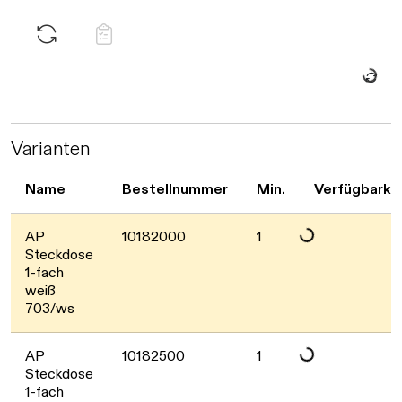
Daten we
Varianten
Daten werden geladen. 
Name
Bestellnummer
Min.
Verfügbarke
AP
10182000
1
Steckdose
1-fach
Daten werden geladen. 
weiß
703/ws
AP
10182500
1
Steckdose
1-fach