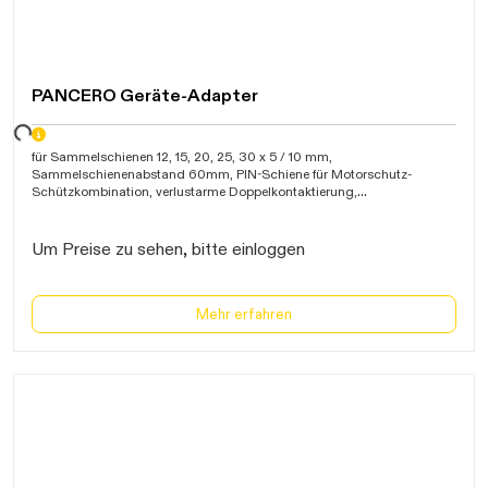
PANCERO Geräte-Adapter
Daten werden geladen. Bitte warten...
für Sammelschienen 12, 15, 20, 25, 30 x 5 / 10 mm,
Sammelschienenabstand 60mm, PIN-Schiene für Motorschutz-
Schützkombination, verlustarme Doppelkontaktierung,
Hochkurzschlussfest, ansteckbare Verbreiterung (9 mm),
Leitungsenden Ultraschall-verschweißt, Länge 207mm, 1 Tragschiene
Um Preise zu sehen, bitte einloggen
Mehr erfahren