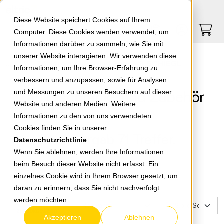
Springe zu Hauptinhalt
Springe zum Header
Springe zum Footer
0
0
Diese Website speichert Cookies auf Ihrem
Computer. Diese Cookies werden verwendet, um
Informationen darüber zu sammeln, wie Sie mit
unserer Website interagieren. Wir verwenden diese
Zählerschränke und Zubehör SCHIEGL
Informationen, um Ihre Browser-Erfahrung zu
verbessern und anzupassen, sowie für Analysen
Zählerschränke und Zubehör
und Messungen zu unseren Besuchern auf dieser
Website und anderen Medien. Weitere
SCHIEGL
Informationen zu den von uns verwendeten
Cookies finden Sie in unserer
Ihre Suche ergab 71 Treffer.
Datenschutzrichtlinie
.
Wenn Sie ablehnen, werden Ihre Informationen
beim Besuch dieser Website nicht erfasst. Ein
zurück zur Übersicht
einzelnes Cookie wird in Ihrem Browser gesetzt, um
daran zu erinnern, dass Sie nicht nachverfolgt
werden möchten.
Filter
zurücksetzen
Akzeptieren
Ablehnen