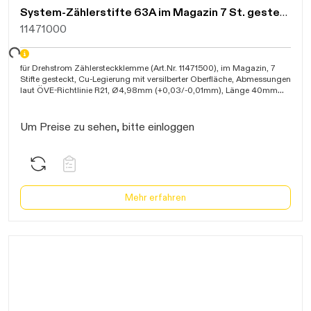
System-Zählerstifte 63A im Magazin 7 St. gesteckt gemäß ÖVE R21
11471000
Daten werden geladen. Bitte warten...
für Drehstrom Zählersteckklemme (Art.Nr. 11471500), im Magazin, 7
Stifte gesteckt, Cu-Legierung mit versilberter Oberfläche, Abmessungen
laut ÖVE-Richtlinie R21, Ø4,98mm (+0,03/-0,01mm), Länge 40mm
(+0,2/-0,2mm)
Um Preise zu sehen, bitte einloggen
Mehr erfahren