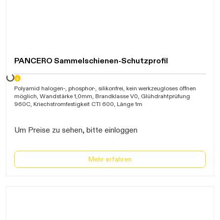
PANCERO Sammelschienen-Schutzprofil
Daten werden geladen. Bitte warten...
Polyamid halogen-, phosphor-, silikonfrei, kein werkzeugloses öffnen
möglich, Wandstärke 1,0mm, Brandklasse V0, Glühdrahtprüfung
960C, Kriechstromfestigkeit CTI 600, Länge 1m
Um Preise zu sehen, bitte einloggen
Mehr erfahren