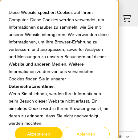
Springe zu Hauptinhalt
Springe zum Header
Springe zum Footer
0
0
Diese Website speichert Cookies auf Ihrem
Computer. Diese Cookies werden verwendet, um
Informationen darüber zu sammeln, wie Sie mit
unserer Website interagieren. Wir verwenden diese
Zählerschränke / Automatenverteiler / Zähleranschlusssäulen
Informationen, um Ihre Browser-Erfahrung zu
verbessern und anzupassen, sowie für Analysen
Zählerschränke /
und Messungen zu unseren Besuchern auf dieser
Website und anderen Medien. Weitere
Automatenverteiler /
Informationen zu den von uns verwendeten
Zähleranschlusssäulen
Cookies finden Sie in unserer
Datenschutzrichtlinie
.
Ihre Suche ergab 120 Treffer.
Wenn Sie ablehnen, werden Ihre Informationen
beim Besuch dieser Website nicht erfasst. Ein
einzelnes Cookie wird in Ihrem Browser gesetzt, um
zurück zur Übersicht
daran zu erinnern, dass Sie nicht nachverfolgt
werden möchten.
Filter
Akzeptieren
Ablehnen