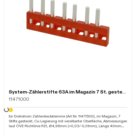
System-Zählerstifte 63A im Magazin 7 St. gesteckt gemäß ÖVE R21
11471000
Daten werden geladen. Bitte warten...
für Drehstrom Zählersteckklemme (Art.Nr. 11471500), im Magazin, 7
Stifte gesteckt, Cu-Legierung mit versilberter Oberfläche, Abmessungen
laut ÖVE-Richtlinie R21, Ø4,98mm (+0,03/-0,01mm), Länge 40mm
(+0,2/-0,2mm)