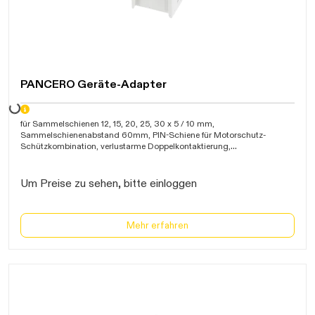
PANCERO Geräte-Adapter
Daten werden geladen. Bitte warten...
für Sammelschienen 12, 15, 20, 25, 30 x 5 / 10 mm,
Sammelschienenabstand 60mm, PIN-Schiene für Motorschutz-
Schützkombination, verlustarme Doppelkontaktierung,
Hochkurzschlussfest, ansteckbare Verbreiterung (9 mm),
Leitungsenden Ultraschall-verschweißt, Länge 207mm, 1 Tragschiene
Um Preise zu sehen, bitte einloggen
Mehr erfahren