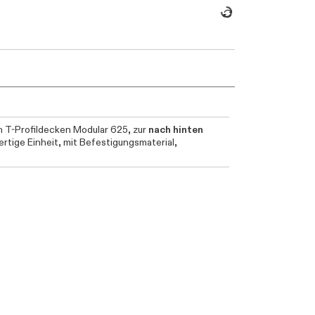
Daten werden geladen. Bitte warten...
n T-Profildecken Modular 625, zur
nach hinten
ertige Einheit, mit Befestigungsmaterial,