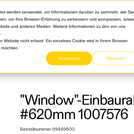
Springe zum Hauptmenu
Springe zur Suche
|
Direktbestellung
Ihre Ansprechpa
ies werden verwendet, um Informationen darüber zu sammeln, wie Sie
ionen, um Ihre Browser-Erfahrung zu verbessern und anzupassen, sowie
bsite und anderen Medien. Weitere Informationen zu den von uns
e
.
Service & Retouren
Karriere
Über eltric
 Website nicht erfasst. Ein einzelnes Cookie wird in Ihrem Browser
n möchten.
Akzeptieren
Ablehnen
hnische Leuchten
Einlegeleuchten
"Window"-Einbaura
#620mm 1007576
Bestellnummer 69469500