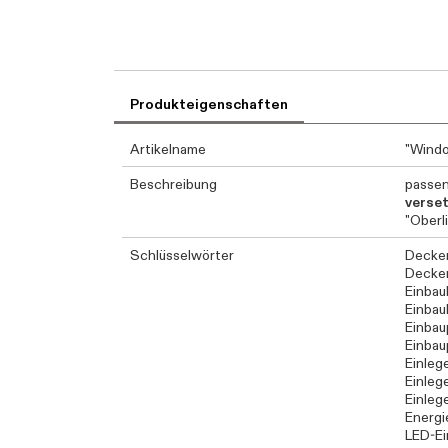
Produkteigenschaften
Artikelname
"Wind
Beschreibung
passen
verse
"Oberl
Schlüsselwörter
Decke
Decke
Einbau
Einbau
Einbau
Einbau
Einleg
Einleg
Einleg
Energi
LED-Ei