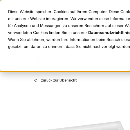
Springe zu Hauptinhalt
Springe zum Header
Springe zum Footer
Diese Website speichert Cookies auf Ihrem Computer. Diese Cook
mit unserer Website interagieren. Wir verwenden diese Informat
für Analysen und Messungen zu unseren Besuchern auf dieser We
verwendeten Cookies finden Sie in unserer
Datenschutzrichtlini
Shop
Markenwelten
Wenn Sie ablehnen, werden Ihre Informationen beim Besuch dieser
gesetzt, um daran zu erinnern, dass Sie nicht nachverfolgt werde
Produkte
Leuchten
Tec
zurück zur Übersicht