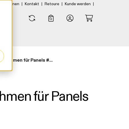
|
|
|
|
rtner:innen
Kontakt
Retoure
Kunde werden
0
0
"Window"-Einbaurahmen für Panels #620mm 1007576
hmen für Panels