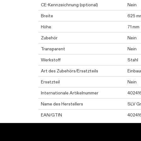
CE-Kennzeichnung (optional)
Nein
Breite
625 m
Höhe
71 mm
Zubehör
Nein
Transparent
Nein
Werkstoff
Stahl
Art des Zubehörs/Ersatzteils
Einba
Ersatzteil
Nein
Internationale Artikelnummer
40241
Name des Herstellers
SLV G
EAN/GTIN
40241