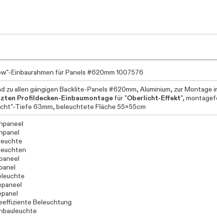
ow"-Einbaurahmen für Panels #620mm 1007576
d zu allen gängigen Backlite-Panels #620mm, Aluminium, zur Montage i
tzten Profildecken-Einbaumontage
für "
Oberlicht-Effekt
", montagef
icht"-Tiefe 63mm, beleuchtete Fläche 55x55cm
npaneel
npanel
leuchte
leuchten
paneel
panel
eleuchte
epaneel
epanel
eeffiziente Beleuchtung
nbauleuchte