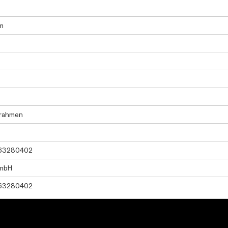
m
urahmen
63280402
mbH
63280402