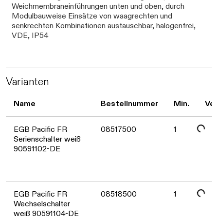
Weichmembraneinführungen unten und oben, durch
Modulbauweise Einsätze von waagrechten und
senkrechten Kombinationen austauschbar, halogenfrei,
VDE, IP54
Varianten
Name
Bestellnummer
Min.
Ver
Daten werden geladen. Bitte warten...
EGB Pacific FR
08517500
1
Serienschalter weiß
90591102-DE
EGB Pacific FR
08518500
1
Wechselschalter
weiß 90591104-DE