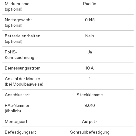
Markenname
Pacific
(optional)
Nettogewicht
0.145
(optional)
Batterie enthalten
Nein
(optional)
RoHS-
Ja
Kennzeichnung
Bemessungsstrom
10 A
Anzahl der Module
1
(bei Modulbauweise)
Anschlussart
Steckklemme
RAL-Nummer
9.010
(ähnlich)
Montageart
Aufputz
Befestigungsart
Schraubbefestigung