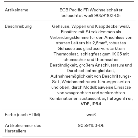
Artikelname
EGB Pacific FR Wechselschalter
beleuchtet weiß 90591163-DE
Beschreibung
Gehäuse, Wippen und Klappdeckel weiß,
Einsätze mit Steckklemmen als
Verbindungsklemme für den Anschluss von
starren Leitern bis 2,5mm², robustes
Gehäuse aus glasfaserverstärktem
Thermoplast, schlagfest gem. IK 05 mit
chemischer und thermischer
Beständigkeit, großem Anschlussraum und
Durchschleifmöglichkeit,
Aufnahmemöglichkeit von Beschriftungs-
Set, Weichmembraneinführungen unten
und oben, durch Modulbauweise Einsätze
von waagrechten und senkrechten
Kombinationen austauschbar,
halogenfrei,
VDE, IP54
Farbe (nach ETIM)
weiß
Artikelnummer des
90591163-DE
Herstellers