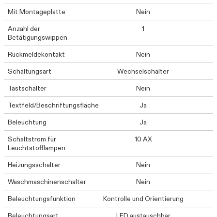
Mit Montageplatte
Nein
Anzahl der
1
Betätigungswippen
Rückmeldekontakt
Nein
Schaltungsart
Wechselschalter
Tastschalter
Nein
Textfeld/Beschriftungsfläche
Ja
Beleuchtung
Ja
Schaltstrom für
10 AX
Leuchtstofflampen
Heizungsschalter
Nein
Waschmaschinenschalter
Nein
Beleuchtungsfunktion
Kontrolle und Orientierung
Beleuchtungsart
LED austauschbar