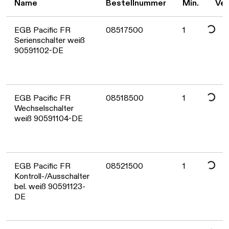
Daten we
Name
Bestellnummer
Min.
Ver
EGB Pacific FR
08517500
1
Serienschalter weiß
90591102-DE
Daten we
EGB Pacific FR
08518500
1
Wechselschalter
weiß 90591104-DE
Daten we
EGB Pacific FR
08521500
1
Kontroll-/Ausschalter
bel. weiß 90591123-
Daten we
DE