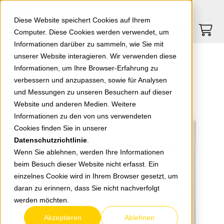
Springe zu Hauptinhalt
Springe zum Header
Springe zum Footer
0
0
Diese Website speichert Cookies auf Ihrem
Computer. Diese Cookies werden verwendet, um
Informationen darüber zu sammeln, wie Sie mit
unserer Website interagieren. Wir verwenden diese
EGB Pacific FR Wechselschalter beleuchtet weiß 90591163-DE
Informationen, um Ihre Browser-Erfahrung zu
verbessern und anzupassen, sowie für Analysen
und Messungen zu unseren Besuchern auf dieser
zurück zur Übersicht
Website und anderen Medien. Weitere
Informationen zu den von uns verwendeten
Cookies finden Sie in unserer
Datenschutzrichtlinie
.
Wenn Sie ablehnen, werden Ihre Informationen
beim Besuch dieser Website nicht erfasst. Ein
einzelnes Cookie wird in Ihrem Browser gesetzt, um
daran zu erinnern, dass Sie nicht nachverfolgt
werden möchten.
Akzeptieren
Ablehnen