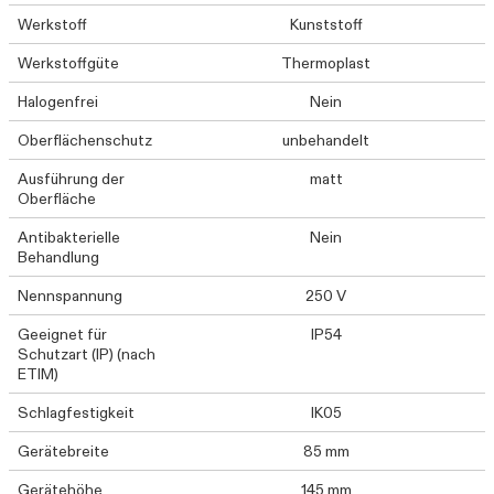
Werkstoff
Kunststoff
Werkstoffgüte
Thermoplast
Halogenfrei
Nein
Oberflächenschutz
unbehandelt
Ausführung der
matt
Oberfläche
Antibakterielle
Nein
Behandlung
Nennspannung
250 V
Geeignet für
IP54
Schutzart (IP) (nach
ETIM)
Schlagfestigkeit
IK05
Gerätebreite
85 mm
Gerätehöhe
145 mm