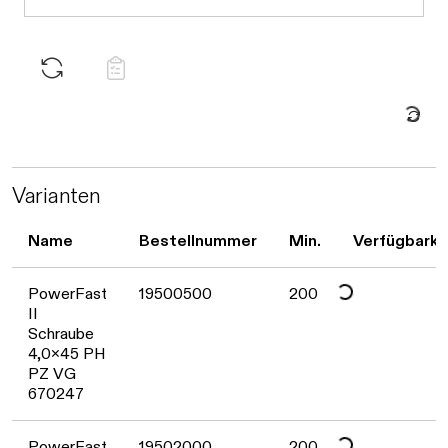
Daten werden geladen. Bitte warten...
Varianten
Name
Bestellnummer
Min.
Verfügbarke
Daten werden geladen. Bitte warten...
PowerFast
19500500
200
II
Schraube
4,0x45 PH
PZ VG
670247
PowerFast
19502000
200