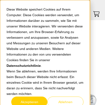
Springe zu Hauptinhalt
Springe zum Header
Springe zum Footer
0
0
Diese Website speichert Cookies auf Ihrem
Computer. Diese Cookies werden verwendet, um
Informationen darüber zu sammeln, wie Sie mit
unserer Website interagieren. Wir verwenden diese
PowerFast II Schraube 6,0x60 PH PZ VG 670537
Informationen, um Ihre Browser-Erfahrung zu
verbessern und anzupassen, sowie für Analysen
und Messungen zu unseren Besuchern auf dieser
zurück zur Übersicht
Website und anderen Medien. Weitere
Informationen zu den von uns verwendeten
Cookies finden Sie in unserer
Datenschutzrichtlinie
.
Wenn Sie ablehnen, werden Ihre Informationen
beim Besuch dieser Website nicht erfasst. Ein
einzelnes Cookie wird in Ihrem Browser gesetzt, um
daran zu erinnern, dass Sie nicht nachverfolgt
werden möchten.
Akzeptieren
Ablehnen