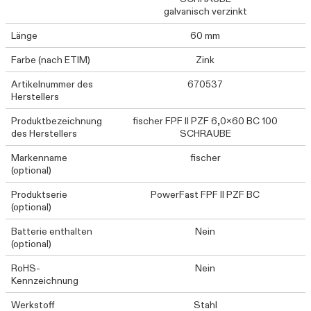
galvanisch verzinkt
Länge
60 mm
Farbe (nach ETIM)
Zink
Artikelnummer des
670537
Herstellers
Produktbezeichnung
fischer FPF II PZF 6,0x60 BC 100
des Herstellers
SCHRAUBE
Markenname
fischer
(optional)
Produktserie
PowerFast FPF II PZF BC
(optional)
Batterie enthalten
Nein
(optional)
RoHS-
Nein
Kennzeichnung
Werkstoff
Stahl