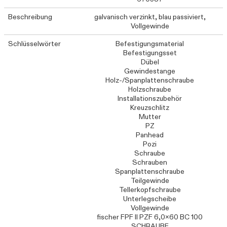
Beschreibung
galvanisch verzinkt, blau passiviert,
Vollgewinde
Schlüsselwörter
Befestigungsmaterial
Befestigungsset
Dübel
Gewindestange
Holz-/Spanplattenschraube
Holzschraube
Installationszubehör
Kreuzschlitz
Mutter
PZ
Panhead
Pozi
Schraube
Schrauben
Spanplattenschraube
Teilgewinde
Tellerkopfschraube
Unterlegscheibe
Vollgewinde
fischer FPF II PZF 6,0x60 BC 100
SCHRAUBE