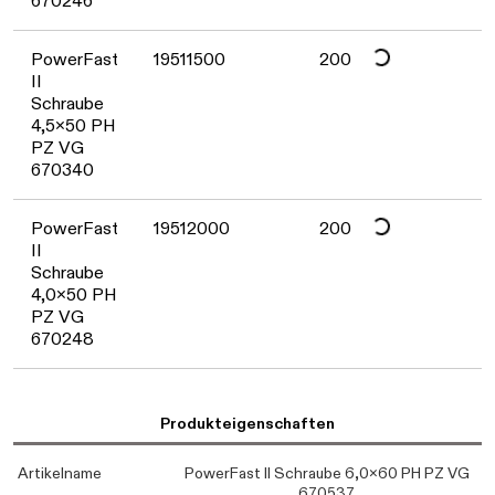
670246
Daten werden geladen. Bitte warten...
PowerFast
19511500
200
II
Schraube
4,5x50 PH
PZ VG
670340
Daten werden geladen. Bitte warten...
PowerFast
19512000
200
II
Schraube
4,0x50 PH
PZ VG
670248
Produkteigenschaften
Artikelname
PowerFast II Schraube 6,0x60 PH PZ VG
670537