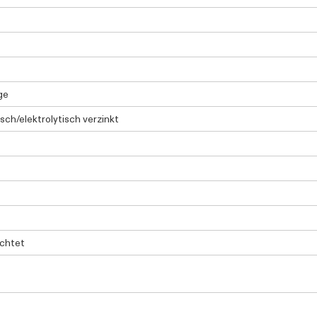
ge
isch/elektrolytisch verzinkt
chtet