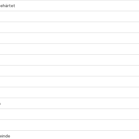
ehärtet
m
winde