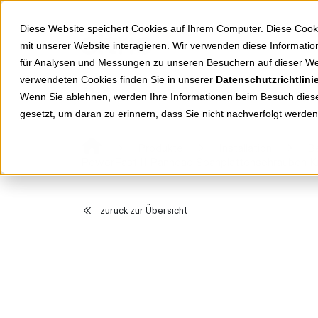
Springe zu Hauptinhalt
Springe zum Header
Springe zum Footer
Diese Website speichert Cookies auf Ihrem Computer. Diese Cook
mit unserer Website interagieren. Wir verwenden diese Informat
für Analysen und Messungen zu unseren Besuchern auf dieser We
verwendeten Cookies finden Sie in unserer
Datenschutzrichtlini
Shop
Markenwelten
Wenn Sie ablehnen, werden Ihre Informationen beim Besuch dieser
gesetzt, um daran zu erinnern, dass Sie nicht nachverfolgt werde
Produkte
Installation
Be
PowerFast II Panhead Spanplattenschrauben Kr
zurück zur Übersicht