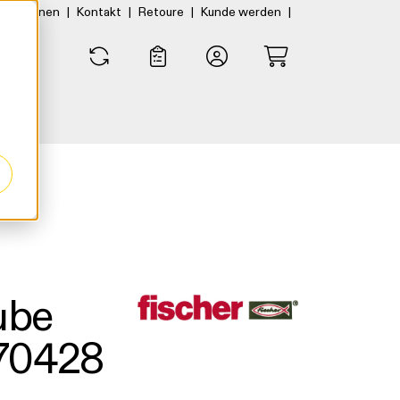
|
|
|
|
rtner:innen
Kontakt
Retoure
Kunde werden
0
0
ube
670428