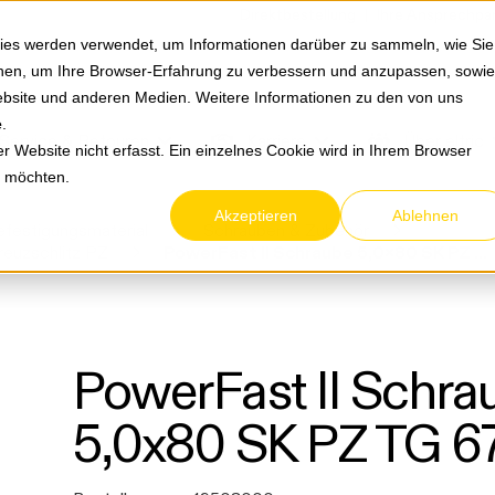
Springe zum Hauptmenu
Springe zur Suche
|
Direktbestellung
Ihre Ansprechpa
ies werden verwendet, um Informationen darüber zu sammeln, wie Sie
ionen, um Ihre Browser-Erfahrung zu verbessern und anzupassen, sowie
bsite und anderen Medien. Weitere Informationen zu den von uns
e
.
Service & Retouren
Karriere
Über eltric
 Website nicht erfasst. Ein einzelnes Cookie wird in Ihrem Browser
n möchten.
Akzeptieren
Ablehnen
festigungsmaterial
Schrauben & Zubehör
euzschlitz PZ
PowerFast II Schraube 5,0x80 SK PZ TG 670428
PowerFast II Schra
5,0x80 SK PZ TG 