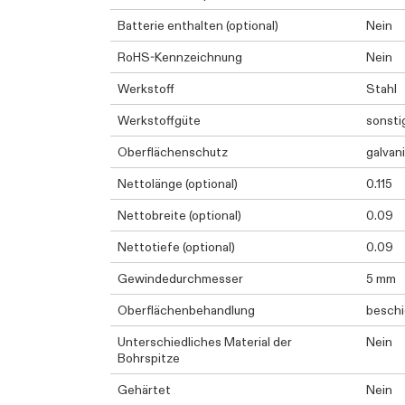
Batterie enthalten (optional)
Nein
RoHS-Kennzeichnung
Nein
Werkstoff
Stahl
Werkstoffgüte
sonsti
Oberflächenschutz
galvan
Nettolänge (optional)
0.115
Nettobreite (optional)
0.09
Nettotiefe (optional)
0.09
Gewindedurchmesser
5 mm
Oberflächenbehandlung
beschi
Unterschiedliches Material der
Nein
Bohrspitze
Gehärtet
Nein