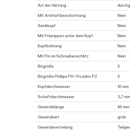
Art der Härtung
durchg
Mit Antihaftbeschichtung
Nein
Senkkopf
Nein
Mit Fräsrippen unter dem Kopf
Nein
Kopfbohrung
Nein
Mit Pin im Schraubenschlitz
Nein
Bitgröße
2
Bitgröße Phillips PH / Pozidriv PZ
2
Kopfdurchmesser
10 mm
Schaftdurchmesser
3,7 m
Gewindelänge
45 mm
Gewindeart
grob
Gewindeverteilung
Teilge