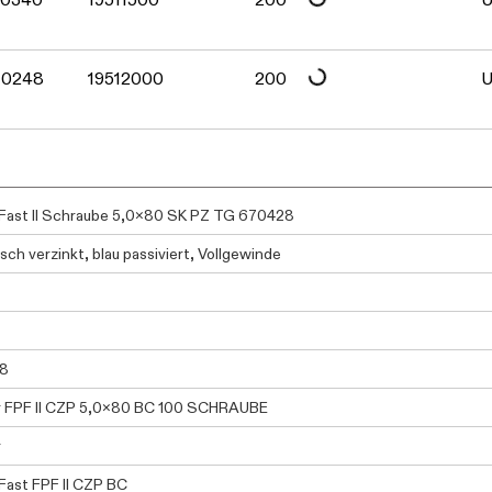
Daten werden geladen. Bitte warten...
70248
19512000
200
U
ast II Schraube 5,0x80 SK PZ TG 670428
sch verzinkt, blau passiviert, Vollgewinde
8
r FPF II CZP 5,0x80 BC 100 SCHRAUBE
r
ast FPF II CZP BC