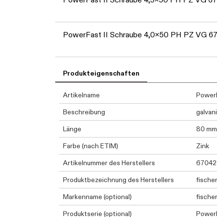
PowerFast II Schraube 4,0x50 PH PZ VG 6
Produkteigenschaften
Artikelname
PowerF
Beschreibung
galvani
Länge
80 mm
Farbe (nach ETIM)
Zink
Artikelnummer des Herstellers
67042
Produktbezeichnung des Herstellers
fische
Markenname (optional)
fische
Produktserie (optional)
PowerF