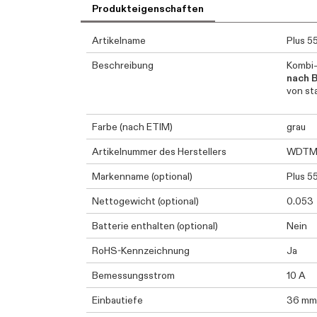
Produkteigenschaften
Artikelname
Plus 5
Beschreibung
Kombi-
nach 
von st
Farbe (nach ETIM)
grau
Artikelnummer des Herstellers
WDTM0
Markenname (optional)
Plus 5
Nettogewicht (optional)
0.053
Batterie enthalten (optional)
Nein
RoHS-Kennzeichnung
Ja
Bemessungsstrom
10 A
Einbautiefe
36 mm