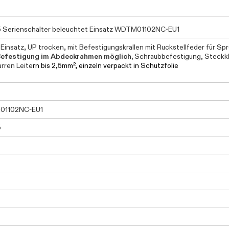
5 Serienschalter beleuchtet Einsatz WDTM01102NC-EU1
Einsatz, UP trocken, mit Befestigungskrallen mit Ruckstellfeder für Sp
Befestigung im Abdeckrahmen möglich,
Schraubbefestigung, Steckk
arren Leite
rn bis 2,5mm², einzeln verpackt in Schutzfolie
1102NC-EU1
5