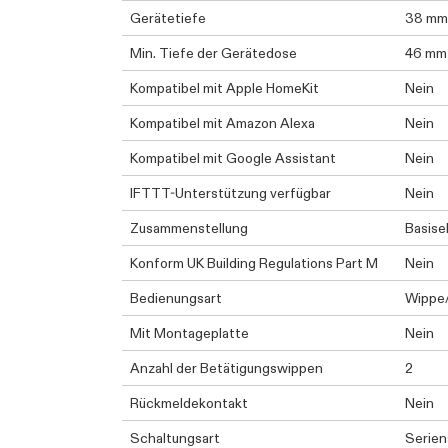
Gerätetiefe
38 mm
Min. Tiefe der Gerätedose
46 mm
Kompatibel mit Apple HomeKit
Nein
Kompatibel mit Amazon Alexa
Nein
Kompatibel mit Google Assistant
Nein
IFTTT-Unterstützung verfügbar
Nein
Zusammenstellung
Basise
Konform UK Building Regulations Part M
Nein
Bedienungsart
Wippe
Mit Montageplatte
Nein
Anzahl der Betätigungswippen
2
Rückmeldekontakt
Nein
Schaltungsart
Serien