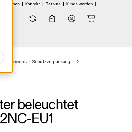
|
|
|
|
rtner:innen
Kontakt
Retoure
Kunde werden
0
0
chaltereinsatz - Schutzverpackung
ter beleuchtet
02NC-EU1