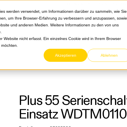
Springe zum Hauptmenu
Springe zur Suche
|
Direktbestellung
Ihre Ansprechpa
ies werden verwendet, um Informationen darüber zu sammeln, wie Sie
ionen, um Ihre Browser-Erfahrung zu verbessern und anzupassen, sowie
bsite und anderen Medien. Weitere Informationen zu den von uns
e
.
Service & Retouren
Karriere
Über eltric
 Website nicht erfasst. Ein einzelnes Cookie wird in Ihrem Browser
n möchten.
Akzeptieren
Ablehnen
Panasonic
Karre Plus 55 - Schaltereinsätze
S
Plus 55 Serienschal
Einsatz WDTM011