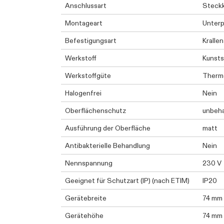
Anschlussart
Steck
Montageart
Unterp
Befestigungsart
Kralle
Werkstoff
Kunsts
Werkstoffgüte
Therm
Halogenfrei
Nein
Oberflächenschutz
unbeh
Ausführung der Oberfläche
matt
Antibakterielle Behandlung
Nein
Nennspannung
230 V
Geeignet für Schutzart (IP) (nach ETIM)
IP20
Gerätebreite
74 mm
Gerätehöhe
74 mm