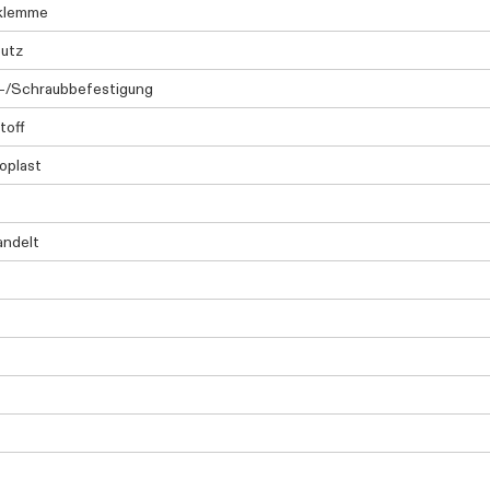
klemme
utz
n-/Schraubbefestigung
toff
oplast
andelt