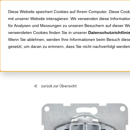
Springe zu Hauptinhalt
Springe zum Header
Springe zum Footer
Diese Website speichert Cookies auf Ihrem Computer. Diese Cook
mit unserer Website interagieren. Wir verwenden diese Informat
für Analysen und Messungen zu unseren Besuchern auf dieser We
verwendeten Cookies finden Sie in unserer
Datenschutzrichtlini
Shop
Markenwelten
Wenn Sie ablehnen, werden Ihre Informationen beim Besuch dieser
gesetzt, um daran zu erinnern, dass Sie nicht nachverfolgt werde
Produkte
Schalterprogramm
Plus 55 Serienschalter beleuchtet Einsatz WDTM01102NC-EU1
zurück zur Übersicht