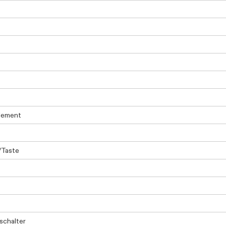
lement
/Taste
schalter