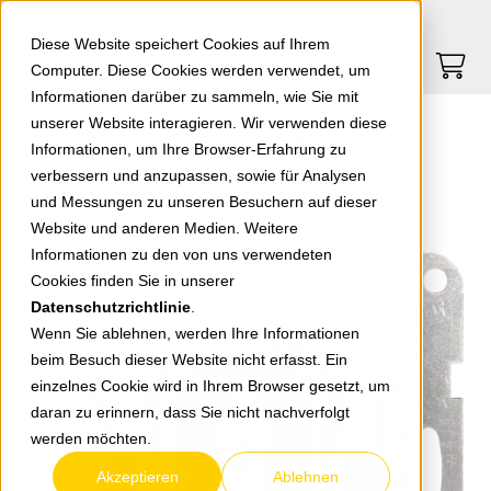
Springe zu Hauptinhalt
Springe zum Header
Springe zum Footer
0
0
Diese Website speichert Cookies auf Ihrem
Computer. Diese Cookies werden verwendet, um
Informationen darüber zu sammeln, wie Sie mit
unserer Website interagieren. Wir verwenden diese
Plus 55 Doppelwechselschalter Einsatz WDTM01112NC-EU1
Informationen, um Ihre Browser-Erfahrung zu
verbessern und anzupassen, sowie für Analysen
und Messungen zu unseren Besuchern auf dieser
zurück zur Übersicht
Website und anderen Medien. Weitere
Informationen zu den von uns verwendeten
Cookies finden Sie in unserer
Datenschutzrichtlinie
.
Wenn Sie ablehnen, werden Ihre Informationen
beim Besuch dieser Website nicht erfasst. Ein
einzelnes Cookie wird in Ihrem Browser gesetzt, um
daran zu erinnern, dass Sie nicht nachverfolgt
werden möchten.
Akzeptieren
Ablehnen