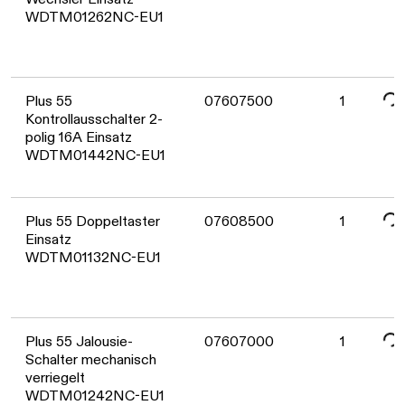
WDTM01262NC-EU1
Date
Plus 55
07607500
1
Kontrollausschalter 2-
polig 16A Einsatz
WDTM01442NC-EU1
Date
Plus 55 Doppeltaster
07608500
1
Einsatz
WDTM01132NC-EU1
Date
Plus 55 Jalousie-
07607000
1
Schalter mechanisch
verriegelt
WDTM01242NC-EU1