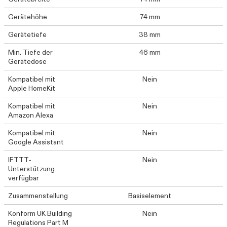
Gerätehöhe
74 mm
Gerätetiefe
38 mm
Min. Tiefe der
46 mm
Gerätedose
Kompatibel mit
Nein
Apple HomeKit
Kompatibel mit
Nein
Amazon Alexa
Kompatibel mit
Nein
Google Assistant
IFTTT-
Nein
Unterstützung
verfügbar
Zusammenstellung
Basiselement
Konform UK Building
Nein
Regulations Part M