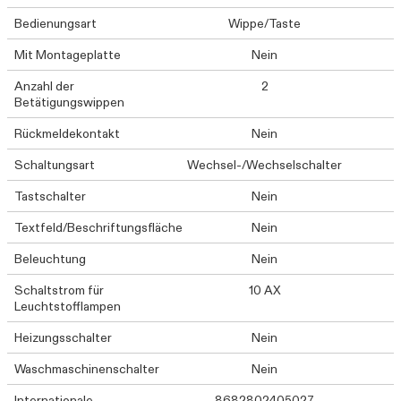
Bedienungsart
Wippe/Taste
Mit Montageplatte
Nein
Anzahl der
2
Betätigungswippen
Rückmeldekontakt
Nein
Schaltungsart
Wechsel-/Wechselschalter
Tastschalter
Nein
Textfeld/Beschriftungsfläche
Nein
Beleuchtung
Nein
Schaltstrom für
10 AX
Leuchtstofflampen
Heizungsschalter
Nein
Waschmaschinenschalter
Nein
Internationale
8682802405027