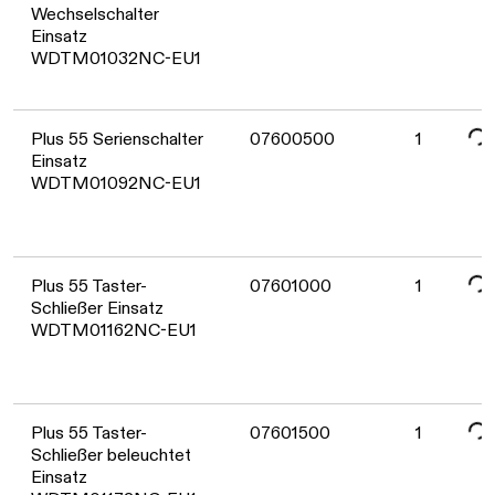
Wechselschalter
Einsatz
WDTM01032NC-EU1
Date
Plus 55 Serienschalter
07600500
1
Einsatz
WDTM01092NC-EU1
Date
Plus 55 Taster-
07601000
1
Schließer Einsatz
WDTM01162NC-EU1
Date
Plus 55 Taster-
07601500
1
Schließer beleuchtet
Einsatz