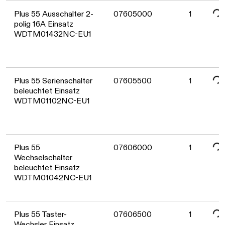
Plus 55 Ausschalter 2-
07605000
1
polig 16A Einsatz
WDTM01432NC-EU1
Date
Plus 55 Serienschalter
07605500
1
beleuchtet Einsatz
WDTM01102NC-EU1
Date
Plus 55
07606000
1
Wechselschalter
beleuchtet Einsatz
WDTM01042NC-EU1
Date
Plus 55 Taster-
07606500
1
Wechsler Einsatz