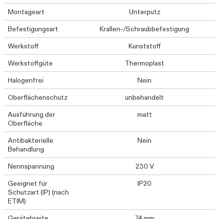
Montageart
Unterputz
Befestigungsart
Krallen-/Schraubbefestigung
Werkstoff
Kunststoff
Werkstoffgüte
Thermoplast
Halogenfrei
Nein
Oberflächenschutz
unbehandelt
Ausführung der
matt
Oberfläche
Antibakterielle
Nein
Behandlung
Nennspannung
230 V
Geeignet für
IP20
Schutzart (IP) (nach
ETIM)
Gerätebreite
74 mm