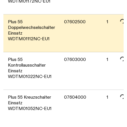
WDTM01172NC-EU1
Date
Plus 55
07602500
1
Doppelwechselschalter
Einsatz
WDTM01112NC-EU1
Date
Plus 55
07603000
1
Kontrollausschalter
Einsatz
WDTM01022NC-EU1
Date
Plus 55 Kreuzschalter
07604000
1
Einsatz
WDTM01052NC-EU1
Date