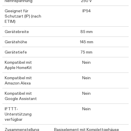
Nennspannung
250 V
Geeignet für
IP54
Schutzart (IP) (nach
ETIM)
Gerätebreite
85 mm
Gerätehöhe
145 mm
Gerätetiefe
75 mm
Kompatibel mit
Nein
Apple HomeKit
Kompatibel mit
Nein
Amazon Alexa
Kompatibel mit
Nein
Google Assistant
IFTTT-
Nein
Unterstützung
verfügbar
Zusammenstellung
Basiselement mit Komplettgehäuse