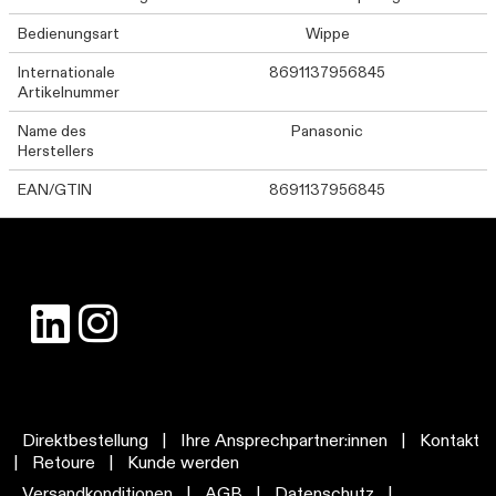
Bedienungsart
Wippe
Internationale
8691137956845
Artikelnummer
Name des
Panasonic
Herstellers
EAN/GTIN
8691137956845
Direktbestellung
|
Ihre Ansprechpartner:innen
|
Kontakt
|
Retoure
|
Kunde werden
Versandkonditionen
|
AGB
|
Datenschutz
|