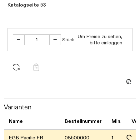
Katalogseite
53
Um Preise zu sehen,
Stück
bitte einloggen
Daten werden geladen. Bitte warten...
Varianten
Daten werden geladen. Bitte warten...
Name
Bestellnummer
Min.
Ver
EGB Pacific FR
08500000
1