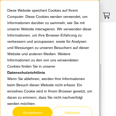
Springe zu Hauptinhalt
Springe zum Header
Springe zum Footer
0
0
Diese Website speichert Cookies auf Ihrem
Computer. Diese Cookies werden verwendet, um
Informationen darüber zu sammeln, wie Sie mit
unserer Website interagieren. Wir verwenden diese
EGB Pacific FR Wechselschalter grau 90591004-DE
Informationen, um Ihre Browser-Erfahrung zu
verbessern und anzupassen, sowie für Analysen
und Messungen zu unseren Besuchern auf dieser
zurück zur Übersicht
Website und anderen Medien. Weitere
Informationen zu den von uns verwendeten
Cookies finden Sie in unserer
Datenschutzrichtlinie
.
Wenn Sie ablehnen, werden Ihre Informationen
beim Besuch dieser Website nicht erfasst. Ein
einzelnes Cookie wird in Ihrem Browser gesetzt, um
daran zu erinnern, dass Sie nicht nachverfolgt
werden möchten.
Akzeptieren
Ablehnen