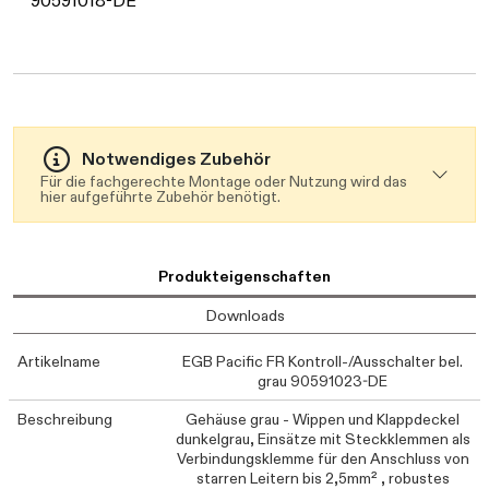
Daten werden geladen. Bitte warten...
90591018-DE
Notwendiges Zubehör
Für die fachgerechte Montage oder Nutzung wird das
hier aufgeführte Zubehör benötigt.
Produkteigenschaften
Downloads
Artikelname
EGB Pacific FR Kontroll-/Ausschalter bel.
grau 90591023-DE
Beschreibung
Gehäuse grau - Wippen und Klappdeckel
dunkelgrau, Einsätze mit Steckklemmen als
Verbindungsklemme für den Anschluss von
starren Leitern bis 2,5mm² , robustes