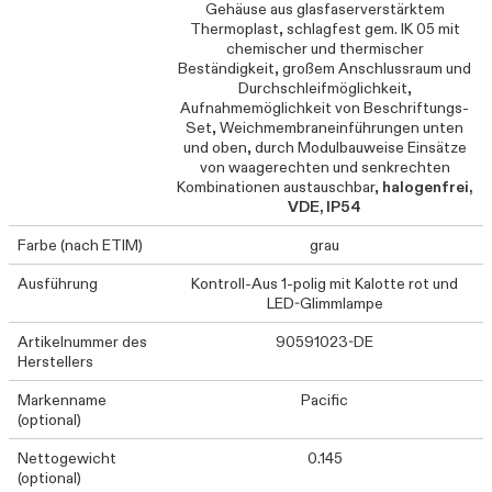
Gehäuse aus glasfaserverstärktem
Thermoplast, schlagfest gem. IK 05 mit
chemischer und thermischer
Beständigkeit, großem Anschlussraum und
Durchschleifmöglichkeit,
Aufnahmemöglichkeit von Beschriftungs-
Set, Weichmembraneinführungen unten
und oben, durch Modulbauweise Einsätze
von waagerechten und senkrechten
Kombinationen austauschbar,
halogenfrei,
VDE, IP54
Farbe (nach ETIM)
grau
Ausführung
Kontroll-Aus 1-polig mit Kalotte rot und
LED-Glimmlampe
Artikelnummer des
90591023-DE
Herstellers
Markenname
Pacific
(optional)
Nettogewicht
0.145
(optional)