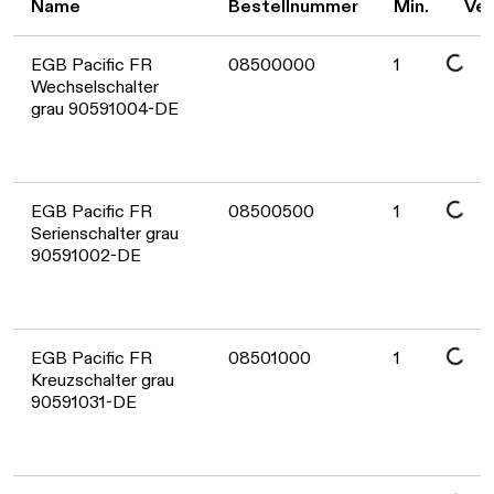
Name
Bestellnummer
Min.
Ver
Daten werden geladen. Bitte warten...
EGB Pacific FR
08500000
1
Wechselschalter
grau 90591004-DE
Daten werden geladen. Bitte warten...
EGB Pacific FR
08500500
1
Serienschalter grau
90591002-DE
Daten werden geladen. Bitte warten...
EGB Pacific FR
08501000
1
Kreuzschalter grau
90591031-DE