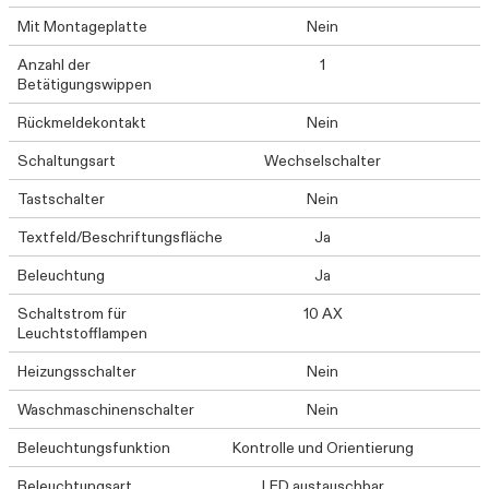
Mit Montageplatte
Nein
Anzahl der
1
Betätigungswippen
Rückmeldekontakt
Nein
Schaltungsart
Wechselschalter
Tastschalter
Nein
Textfeld/Beschriftungsfläche
Ja
Beleuchtung
Ja
Schaltstrom für
10 AX
Leuchtstofflampen
Heizungsschalter
Nein
Waschmaschinenschalter
Nein
Beleuchtungsfunktion
Kontrolle und Orientierung
Beleuchtungsart
LED austauschbar