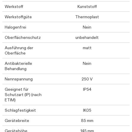
Werkstoff
Kunststoff
Werkstoffgüte
Thermoplast
Halogenfrei
Nein
Oberflächenschutz
unbehandelt
Ausführung der
matt
Oberfläche
Antibakterielle
Nein
Behandlung
Nennspannung
250 V
Geeignet für
IP54
Schutzart (IP) (nach
ETIM)
Schlagfestigkeit
IK05
Gerätebreite
85 mm
Gerätehöhe
145 mm