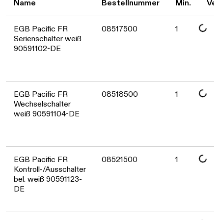
Name
Bestellnummer
Min.
Ver
Daten werden geladen. Bitte warten...
EGB Pacific FR
08517500
1
Serienschalter weiß
90591102-DE
Daten werden geladen. Bitte warten...
EGB Pacific FR
08518500
1
Wechselschalter
weiß 90591104-DE
Daten werden geladen. Bitte warten...
EGB Pacific FR
08521500
1
Kontroll-/Ausschalter
bel. weiß 90591123-
DE