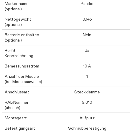
Markenname
Pacific
(optional)
Nettogewicht
0.145
(optional)
Batterie enthalten
Nein
(optional)
RoHS-
Ja
Kennzeichnung
Bemessungsstrom
10 A
Anzahl der Module
1
(bei Modulbauweise)
Anschlussart
Steckklemme
RAL-Nummer
9.010
(ähnlich)
Montageart
Aufputz
Befestigungsart
Schraubbefestigung