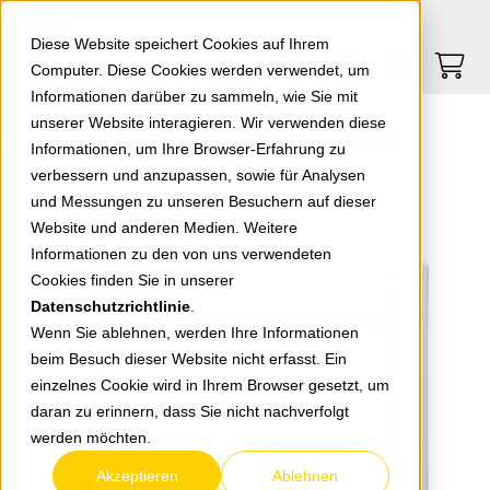
Springe zu Hauptinhalt
Springe zum Header
Springe zum Footer
0
0
Diese Website speichert Cookies auf Ihrem
Computer. Diese Cookies werden verwendet, um
Informationen darüber zu sammeln, wie Sie mit
unserer Website interagieren. Wir verwenden diese
EGB Pacific FR Wechselschalter beleuchtet weiß 90591163-DE
Informationen, um Ihre Browser-Erfahrung zu
verbessern und anzupassen, sowie für Analysen
und Messungen zu unseren Besuchern auf dieser
zurück zur Übersicht
Website und anderen Medien. Weitere
Informationen zu den von uns verwendeten
Cookies finden Sie in unserer
Datenschutzrichtlinie
.
Wenn Sie ablehnen, werden Ihre Informationen
beim Besuch dieser Website nicht erfasst. Ein
einzelnes Cookie wird in Ihrem Browser gesetzt, um
daran zu erinnern, dass Sie nicht nachverfolgt
werden möchten.
Akzeptieren
Ablehnen