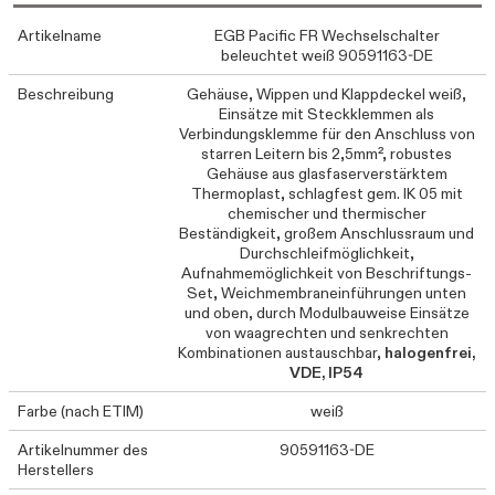
Artikelname
EGB Pacific FR Wechselschalter
beleuchtet weiß 90591163-DE
Beschreibung
Gehäuse, Wippen und Klappdeckel weiß,
Einsätze mit Steckklemmen als
Verbindungsklemme für den Anschluss von
starren Leitern bis 2,5mm², robustes
Gehäuse aus glasfaserverstärktem
Thermoplast, schlagfest gem. IK 05 mit
chemischer und thermischer
Beständigkeit, großem Anschlussraum und
Durchschleifmöglichkeit,
Aufnahmemöglichkeit von Beschriftungs-
Set, Weichmembraneinführungen unten
und oben, durch Modulbauweise Einsätze
von waagrechten und senkrechten
Kombinationen austauschbar,
halogenfrei,
VDE, IP54
Farbe (nach ETIM)
weiß
Artikelnummer des
90591163-DE
Herstellers