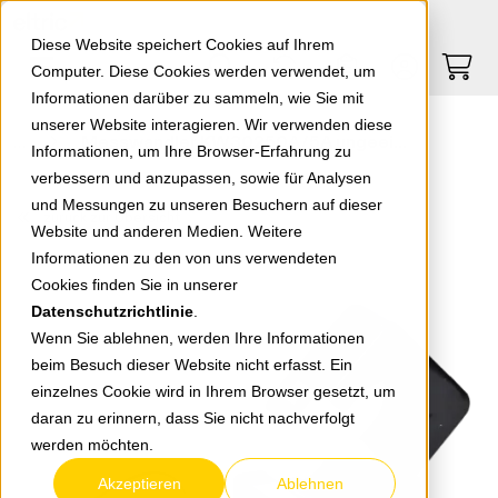
Springe zu Hauptinhalt
Springe zum Header
Springe zum Footer
0
0
Diese Website speichert Cookies auf Ihrem
Computer. Diese Cookies werden verwendet, um
Informationen darüber zu sammeln, wie Sie mit
unserer Website interagieren. Wir verwenden diese
Messwandler KW30250A/5A ungeeicht
Informationen, um Ihre Browser-Erfahrung zu
verbessern und anzupassen, sowie für Analysen
und Messungen zu unseren Besuchern auf dieser
zurück zur Übersicht
Website und anderen Medien. Weitere
Informationen zu den von uns verwendeten
Cookies finden Sie in unserer
Datenschutzrichtlinie
.
Wenn Sie ablehnen, werden Ihre Informationen
beim Besuch dieser Website nicht erfasst. Ein
einzelnes Cookie wird in Ihrem Browser gesetzt, um
daran zu erinnern, dass Sie nicht nachverfolgt
werden möchten.
Akzeptieren
Ablehnen