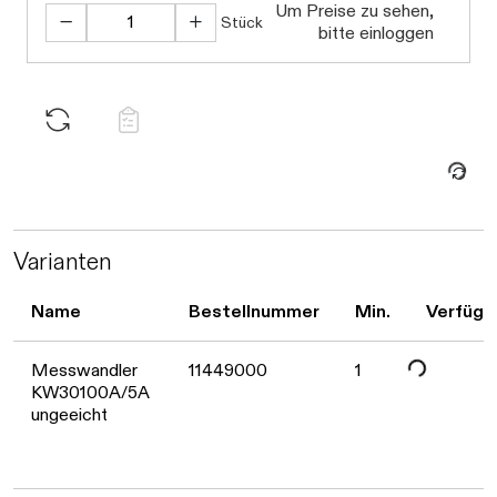
Daten werden geladen. Bitte warten...
Um Preise zu sehen,
Stück
bitte einloggen
Daten werden geladen. Bitte warten...
Varianten
Name
Bestellnummer
Min.
Verfügb
Daten werden geladen. Bitte warten...
Messwandler
11449000
1
KW30100A/5A
ungeeicht