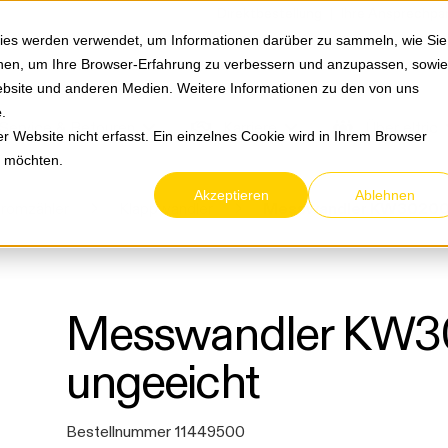
Springe zum Hauptmenu
Springe zur Suche
|
Direktbestellung
Ihre Ansprechpa
ies werden verwendet, um Informationen darüber zu sammeln, wie Sie
ionen, um Ihre Browser-Erfahrung zu verbessern und anzupassen, sowie
bsite und anderen Medien. Weitere Informationen zu den von uns
e
.
Service & Retouren
Karriere
Über eltric
 Website nicht erfasst. Ein einzelnes Cookie wird in Ihrem Browser
n möchten.
Akzeptieren
Ablehnen
tromzähler
Klappwandler
Messwandler KW
ungeeicht
Bestellnummer 11449500