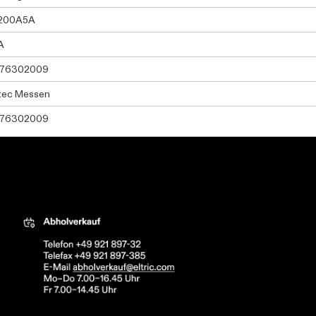
200A5A
A
576302009
tec Messen
576302009
tric