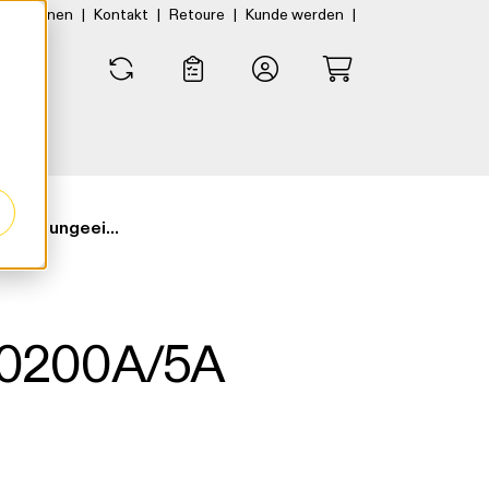
|
|
|
|
rtner:innen
Kontakt
Retoure
Kunde werden
0
0
Messwandler KW30200A/5A ungeeicht
30200A/5A