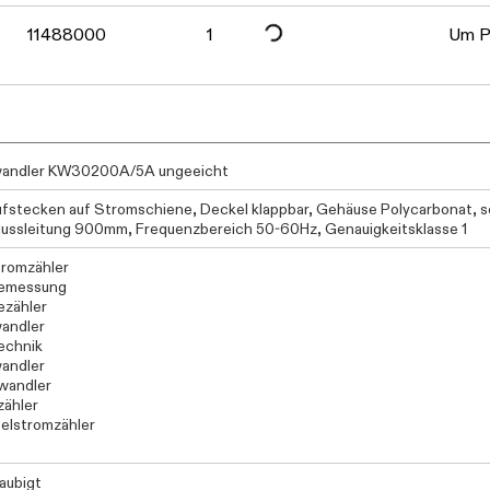
Daten werden geladen. Bitte warten...
11488000
1
Um Pr
andler KW30200A/5A ungeeicht
fstecken auf Stromschiene, Deckel klappbar, Gehäuse Polycarbonat, s
ussleitung 900mm, Frequenzbereich 50-60Hz, Genauigkeitsklasse 1
romzähler
iemessung
ezähler
andler
echnik
andler
wandler
ähler
elstromzähler
aubigt