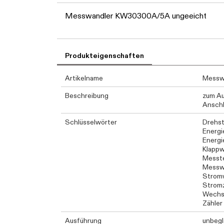
Messwandler KW30300A/5A ungeeicht
Produkteigenschaften
Artikelname
Messw
Beschreibung
zum Au
Anschl
Schlüsselwörter
Drehst
Energ
Energi
Klappw
Messt
Messw
Strom
Stromz
Wechs
Zähler
Ausführung
unbegl