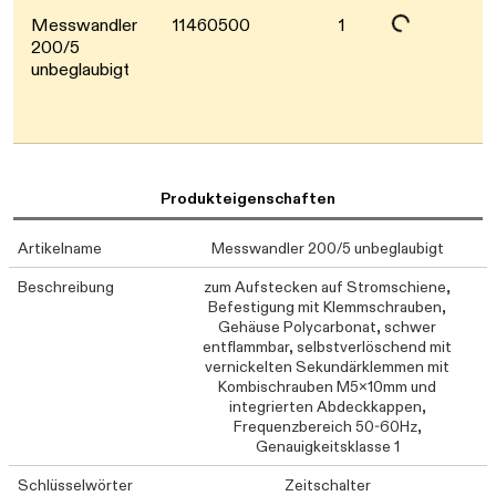
Daten werden geladen. Bitte warten...
Messwandler
11460500
1
200/5
unbeglaubigt
Produkteigenschaften
Artikelname
Messwandler 200/5 unbeglaubigt
Beschreibung
zum Aufstecken auf Stromschiene,
Befestigung mit Klemmschrauben,
Gehäuse Polycarbonat, schwer
entflammbar, selbstverlöschend mit
vernickelten Sekundärklemmen mit
Kombischrauben M5x10mm und
integrierten Abdeckkappen,
Frequenzbereich 50-60Hz,
Genauigkeitsklasse 1
Schlüsselwörter
Zeitschalter