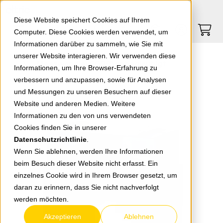
Springe zu Hauptinhalt
Springe zum Header
Springe zum Footer
0
0
Diese Website speichert Cookies auf Ihrem
Computer. Diese Cookies werden verwendet, um
Informationen darüber zu sammeln, wie Sie mit
unserer Website interagieren. Wir verwenden diese
Messwandler 200/5 unbeglaubigt
Informationen, um Ihre Browser-Erfahrung zu
verbessern und anzupassen, sowie für Analysen
und Messungen zu unseren Besuchern auf dieser
zurück zur Übersicht
Website und anderen Medien. Weitere
Informationen zu den von uns verwendeten
Cookies finden Sie in unserer
Datenschutzrichtlinie
.
Wenn Sie ablehnen, werden Ihre Informationen
beim Besuch dieser Website nicht erfasst. Ein
einzelnes Cookie wird in Ihrem Browser gesetzt, um
daran zu erinnern, dass Sie nicht nachverfolgt
werden möchten.
Akzeptieren
Ablehnen