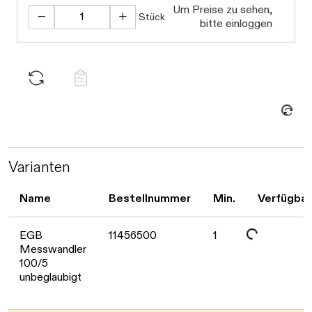
Um Preise zu sehen,
Stück
bitte einloggen
Daten werden geladen. Bitte warten...
Varianten
Name
Bestellnummer
Min.
Verfügbar
Daten werden geladen. Bitte warten...
EGB
11456500
1
Messwandler
100/5
unbeglaubigt