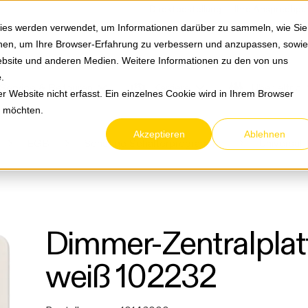
Springe zum Hauptmenu
Springe zur Suche
|
Direktbestellung
Ihre Ansprechpa
ies werden verwendet, um Informationen darüber zu sammeln, wie Sie
ionen, um Ihre Browser-Erfahrung zu verbessern und anzupassen, sowie
bsite und anderen Medien. Weitere Informationen zu den von uns
e
.
Service & Retouren
Karriere
Über eltric
 Website nicht erfasst. Ein einzelnes Cookie wird in Ihrem Browser
n möchten.
Akzeptieren
Ablehnen
EGB
Sonstige Schalterprogramme
Universal
Dimmer-Zentralplat
weiß 102232