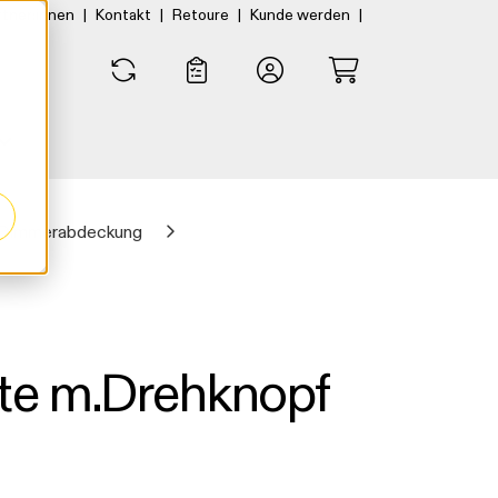
|
|
|
|
rtner:innen
Kontakt
Retoure
Kunde werden
0
0
-Dimmerabdeckung
te m.Drehknopf