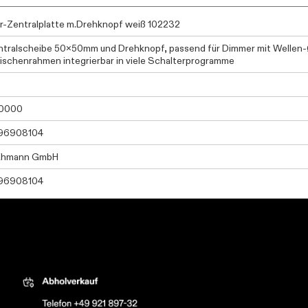
-Zentralplatte m.Drehknopf weiß 102232
ntralscheibe 50x50mm und Drehknopf, passend für Dimmer mit Wellen-
ischenrahmen integrierbar in viele Schalterprogramme
0000
96908104
Ehmann GmbH
96908104
tric