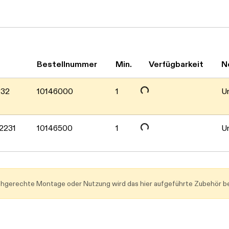
Daten werden geladen. Bitte warten...
Daten werden geladen. Bitte warten...
Bestellnummer
Min.
Verfügbarkeit
N
232
10146000
1
Um
02231
10146500
1
Um
achgerechte Montage oder Nutzung wird das hier aufgeführte Zubehör be