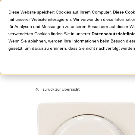
Springe zu Hauptinhalt
Springe zum Header
Springe zum Footer
Diese Website speichert Cookies auf Ihrem Computer. Diese Cook
mit unserer Website interagieren. Wir verwenden diese Informat
für Analysen und Messungen zu unseren Besuchern auf dieser We
verwendeten Cookies finden Sie in unserer
Datenschutzrichtlini
Shop
Markenwelten
Wenn Sie ablehnen, werden Ihre Informationen beim Besuch dieser
gesetzt, um daran zu erinnern, dass Sie nicht nachverfolgt werde
Produkte
Schalterprogramm
Dimmer-Zentralplatte m.Drehknopf weiß 102232
zurück zur Übersicht