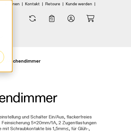
|
|
|
|
rtner:innen
Kontakt
Retoure
Kunde werden
0
0
urzwischendimmer
hendimmer
instellung und Schalter Ein/Aus, flackerfreies
rte Feinsicherung 5x20mm/1A, 2 Zugentlastungen
e mit Schraubkontakte bis 1,5mm≤, für Glüh-,