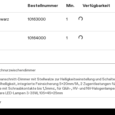
Daten werden geladen. Bitte warten...
Bestellnummer
Min.
Verfügbarkeit
hwarz
10163000
1
10164000
1
chnurzwischendimmer
anschnitt-Dimmer mit Stellwalze zur Helligkeitseinstellung und Schalter
lhelligkeit, integrierte Feinsicherung 5x20mm/1A, 2 Zugentlastungen für
 mit Schraubkontakte bis 1,5mm≤, für Glüh-, HV- und NV-Halogenlampe
are LED-Lampen 3-35W, 105x45x25mm
r