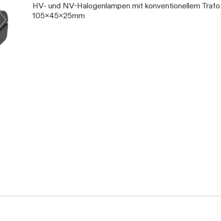
HV- und NV-Halogenlampen mit konventionellem Tra
105x45x25mm
Daten werden geladen. Bitte warten...