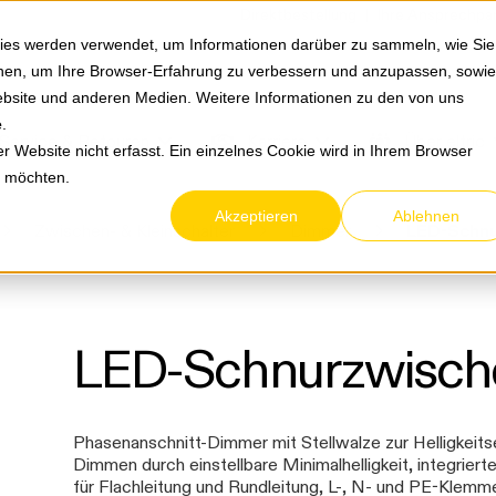
Springe zum Hauptmenu
Springe zur Suche
|
Direktbestellung
Ihre Ansprechpa
ies werden verwendet, um Informationen darüber zu sammeln, wie Sie
ionen, um Ihre Browser-Erfahrung zu verbessern und anzupassen, sowie
bsite und anderen Medien. Weitere Informationen zu den von uns
e
.
Service & Retouren
Karriere
Über eltric
 Website nicht erfasst. Ein einzelnes Cookie wird in Ihrem Browser
n möchten.
Akzeptieren
Ablehnen
Zwischen- & Kleinschalter
Dimmer
LED-Schn
LED-Schnurzwisc
Phasenanschnitt-Dimmer mit Stellwalze zur Helligkeitse
Dimmen durch einstellbare Minimalhelligkeit, integrie
für Flachleitung und Rundleitung, L-, N- und PE-Klemm