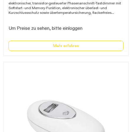
arten...
elektronischer, transistor-gesteuerter Phasenanschnitt-Tastdimmer mit
Softstart- und Memory-Funktion, elektronischer úberlast- und
Kurzschlussschutz sowie úbertemperatursicherung, flackerfreies
Dimmen durch einstellbare Minimal- und Maximalhelligkeit, Schalten
und Dimmen über Taster, geräuscharm, 2 Wendezugentlastungen für
Flach-, Rund- und Textilleitung, L- und N-Klemme mit Schraubkontakte
Um Preise zu sehen, bitte einloggen
0,5-1,5mm≤, für Glüh- und HV-Halogenlampen 5-100W und dimmbare
LED-Lampen 3-35W, 81x32x23mm
Mehr erfahren