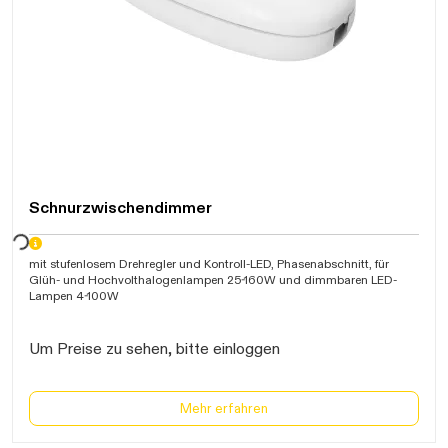
Schnurzwischendimmer
arten...
mit stufenlosem Drehregler und Kontroll-LED, Phasenabschnitt, für
Glüh- und Hochvolthalogenlampen 25-160W und dimmbaren LED-
Lampen 4-100W
Um Preise zu sehen, bitte einloggen
Mehr erfahren