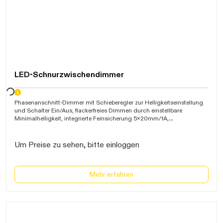
LED-Schnurzwischendimmer
arten...
Phasenanschnitt-Dimmer mit Schieberegler zur Helligkeitseinstellung
und Schalter Ein/Aus, flackerfreies Dimmen durch einstellbare
Minimalhelligkeit, integrierte Feinsicherung 5x20mm/1A,
Kabeleinführung einseitig und gegenüberliegend möglich, 2
Zugentlastungen für Flachleitung und Rundleitung, L-, N- und PE-
Klemme mit Schraubkontakte bis 1,5mm≤, für Glüh-, HV- und NV-
Um Preise zu sehen, bitte einloggen
Halogenlampen mit konventionellem Trafo 7-110W/VA und dimmbare
LED-Lampen 3-35W, 130x59x35mm
Mehr erfahren