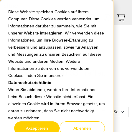
Springe zu Hauptinhalt
Springe zum Header
Springe zum Footer
0
0
Diese Website speichert Cookies auf Ihrem
Computer. Diese Cookies werden verwendet, um
Informationen darüber zu sammeln, wie Sie mit
unserer Website interagieren. Wir verwenden diese
Dimmer
Informationen, um Ihre Browser-Erfahrung zu
verbessern und anzupassen, sowie für Analysen
Dimmer
und Messungen zu unseren Besuchern auf dieser
Website und anderen Medien. Weitere
Informationen zu den von uns verwendeten
Ihre Suche ergab 33 Treffer.
Cookies finden Sie in unserer
Datenschutzrichtlinie
.
Wenn Sie ablehnen, werden Ihre Informationen
zurück zur Übersicht
beim Besuch dieser Website nicht erfasst. Ein
einzelnes Cookie wird in Ihrem Browser gesetzt, um
Filter
daran zu erinnern, dass Sie nicht nachverfolgt
zurücksetzen
werden möchten.
Akzeptieren
Ablehnen