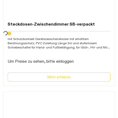
Steckdosen-Zwischendimmer SB-verpackt
arten...
mit Schutzkontakt-Gerätezwischenstecker mit erhöhtem
Berührungsschutz, PVC-Zuleitung Länge 2m und stufenlosem
Schiebeschalter für Hand- und Fußbetätigung, für Glüh-, HV- und NV-
Halogenlampen mit konventionellem Trafo 20-500W
Um Preise zu sehen, bitte einloggen
Mehr erfahren