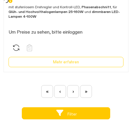
arten...
mit stufenlosem Drehregler und Kontroll-LED,
Phasenabschnitt
, für
Glüh- und Hochvolthalogenlampen 25-160W
und
dimmbaren
LED-
Lampen
4-100W
Um Preise zu sehen, bitte einloggen
Mehr erfahren
«
‹
›
»
Filter